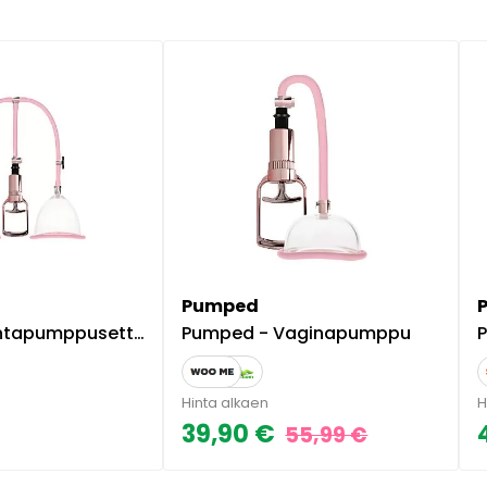
Pumped
ko, helppokäyttöinen, tehokas, pinkki
Pumped - Vaginapumppu
Hinta alkaen
H
39,90 €
55,99 €