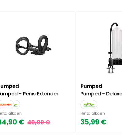
Pumped
Pumped
Pumped - Penis Extender
Pumped - Deluxe penispumppu aloitt
inta alkaen
Hinta alkaen
44,90 €
35,99 €
49,99 €