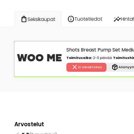
info
insights
shopping_bag
Tuotetiedot
Hinta
Seksikaupat
Shots Breast Pump Set Med
Toimitusaika:
2-3 päivää
Toimitushi
close
package_2
Ei varastossa
Anonyym
Arvostelut