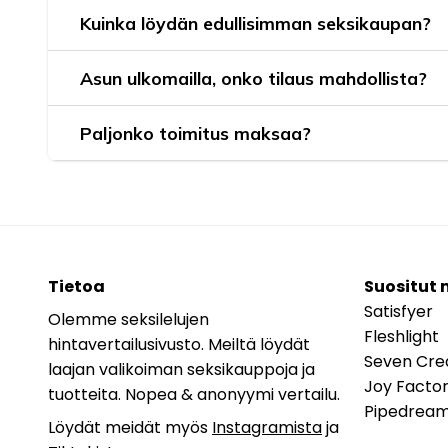
Kuinka löydän edullisimman seksikaupan?
Asun ulkomailla, onko tilaus mahdollista?
Paljonko toimitus maksaa?
Tietoa
Suositut 
Satisfyer
Olemme seksilelujen
Fleshlight
hintavertailusivusto. Meiltä löydät
Seven Cre
laajan valikoiman seksikauppoja ja
Joy Facto
tuotteita. Nopea & anonyymi vertailu.
Pipedrea
Löydät meidät myös
Instagramista
ja