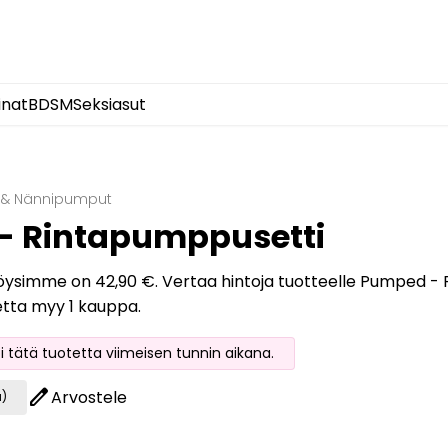
inat
BDSM
Seksiasut
 & Nännipumput
- Rintapumppusetti
löysimme on 42,90 €. Vertaa hintoja tuotteelle Pumped - R
etta myy 1 kauppa.
oi tätä tuotetta viimeisen tunnin aikana.
edit
Arvostele
a)