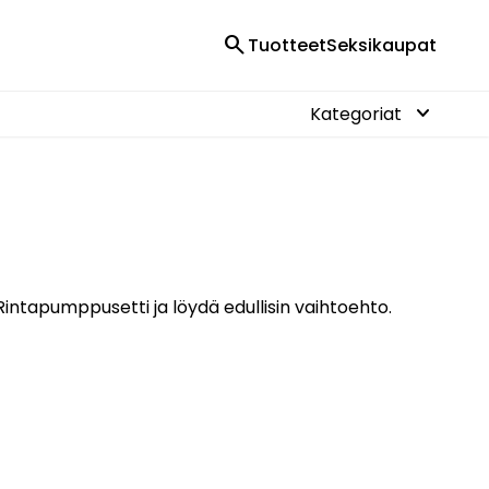
search
Tuotteet
Seksikaupat
keyboard_arrow_down
Kategoriat
intapumppusetti ja löydä edullisin vaihtoehto.