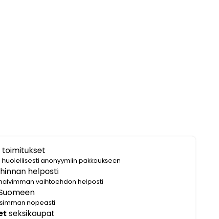
 toimitukset
i huolellisesti anonyymiin pakkaukseen
hinnan helposti
halvimman vaihtoehdon helposti
Suomeen
lisimman nopeasti
et
seksikaupat