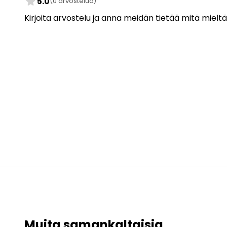
star
5.0
(0 arvostelua)
Kirjoita arvostelu ja anna meidän tietää mitä mieltä
Muita samankaltaisia