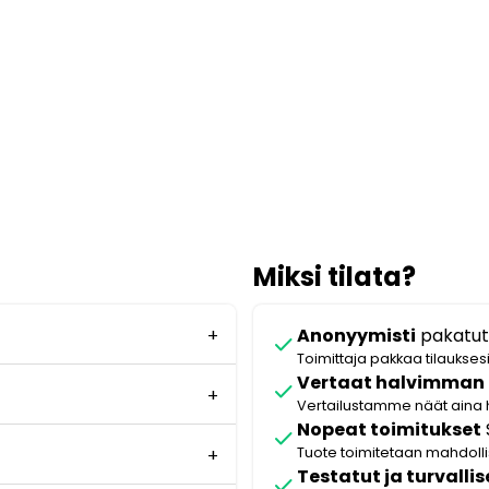
Miksi tilata?
Anonyymisti
pakatut
check
Toimittaja pakkaa tilaukses
Vertaat halvimman
check
Vertailustamme näät aina 
Nopeat toimitukset
check
Tuote toimitetaan mahdol
Testatut ja turvallis
check