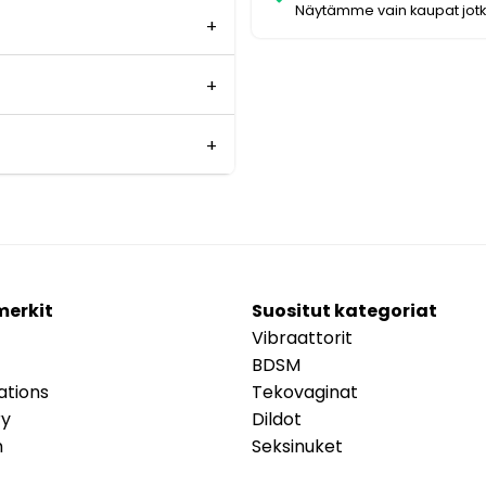
Näytämme vain kaupat jot
merkit
Suositut kategoriat
Vibraattorit
BDSM
ations
Tekovaginat
ry
Dildot
m
Seksinuket