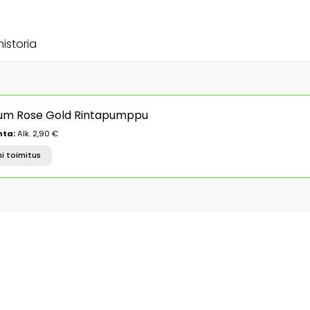
historia
ium Rose Gold Rintapumppu
nta:
Alk. 2,90 €
i toimitus