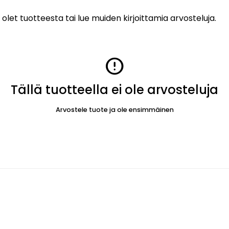
 olet tuotteesta tai lue muiden kirjoittamia arvosteluja.
error
Tällä tuotteella ei ole arvosteluja
Arvostele tuote ja ole ensimmäinen