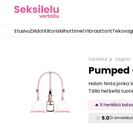
Etusivu
Dildot
Klitoriskiihottimet
Vibraattorit
Tekovag
chevron_right
Seksilelut
Vagina-
Pumped 
Halvin hinta jonka 
Tällä hetkellä tuot
🔥 5 henkilöä kats
star
5.0
(0 arvostelu