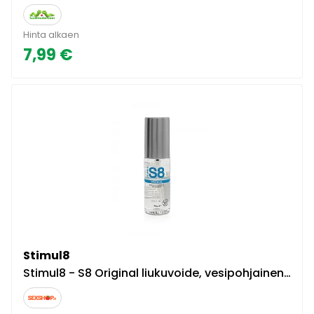
Hinta alkaen
7,99 €
Stimul8
Stimul8 - S8 Original liukuvoide, vesipohjainen, eri kokovaihtoehtoja, luonnollisen tuntuinen, ph-tasapainotettu, täyteläinen