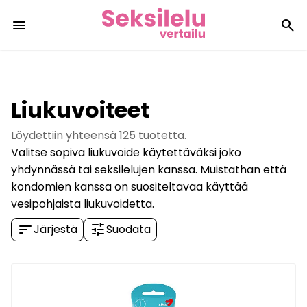
menu
search
Liukuvoiteet
Löydettiin yhteensä
125
tuotetta.
Valitse sopiva liukuvoide käytettäväksi joko
yhdynnässä tai seksilelujen kanssa. Muistathan että
kondomien kanssa on suositeltavaa käyttää
vesipohjaista liukuvoidetta.
sort
tune
Järjestä
Suodata