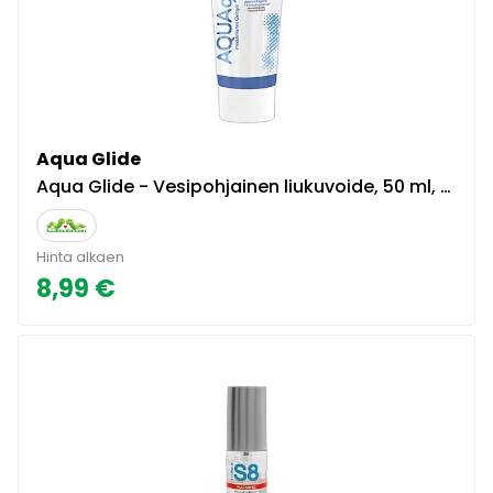
Aqua Glide
Aqua Glide - Vesipohjainen liukuvoide, 50 ml, kätevä matkakoko, pitkään liukuva, kondomiturvallinen
Hinta alkaen
8,99 €