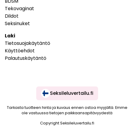
BDSM
Tekovaginat
Dildot
Seksinuket
Laki
Tietosuojakäytäntö
Käyttöehdot
Palautuskäytäntö
Seksileluvertailu.fi
Tarkasta tuotteen hinta ja kuvaus ennen ostoa myyjältä. Emme
ole vastuussa tietojen paikkaansapitävyydestä
Copyright Seksileluvertailu.fi