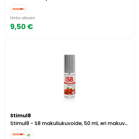
Hinta alkaen
9,50 €
Stimul8
Stimul8 - S8 makuliukuvoide, 50 ml, eri makuvaihtoehtoja, herkullinen, raikas tuoksu, pitkään luistava, vesipohjainen