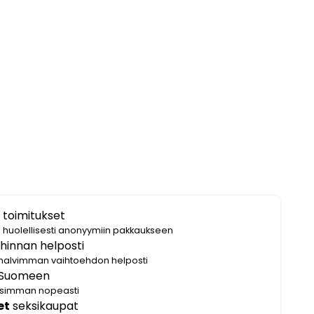
 toimitukset
i huolellisesti anonyymiin pakkaukseen
hinnan helposti
halvimman vaihtoehdon helposti
Suomeen
lisimman nopeasti
et
seksikaupat