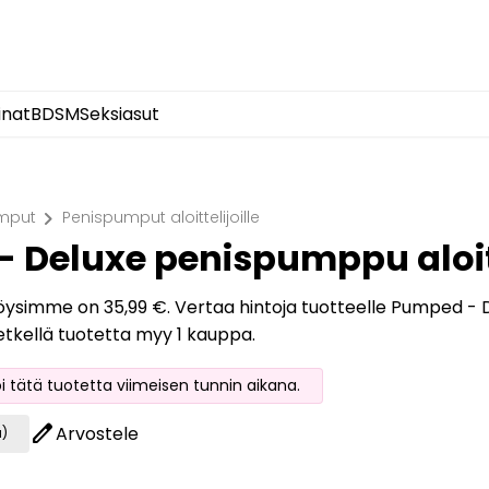
inat
BDSM
Seksiasut
chevron_right
mput
Penispumput aloittelijoille
 Deluxe penispumppu aloitt
löysimme on 35,99 €. Vertaa hintoja tuotteelle Pumped - De
etkellä tuotetta myy 1 kauppa.
oi tätä tuotetta viimeisen tunnin aikana.
edit
Arvostele
a)