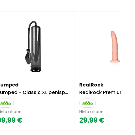
Pumped
RealRock
umped - Classic XL penispumppu
RealRock Premium Ultra Skin - Slim D
inta alkaen
Hinta alkaen
39,99 €
29,99 €