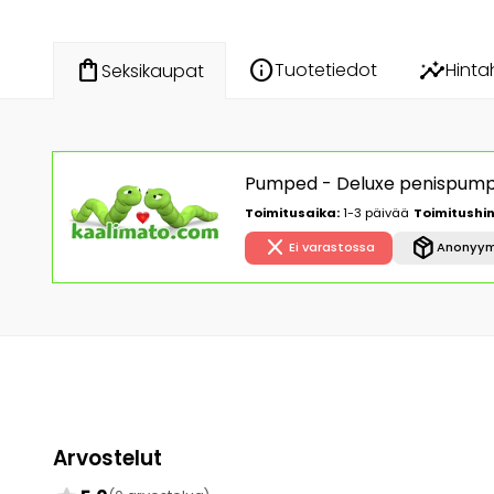
info
insights
shopping_bag
Tuotetiedot
Hinta
Seksikaupat
Pumped - Deluxe penispumppu
Toimitusaika:
1-3 päivää
Toimitushin
close
package_2
Ei varastossa
Anonyym
Arvostelut