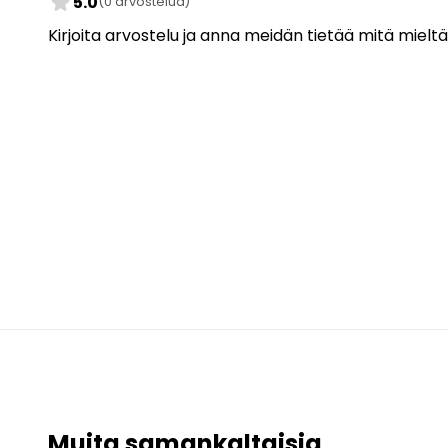
star
5.0
(0 arvostelua)
Kirjoita arvostelu ja anna meidän tietää mitä mieltä
Muita samankaltaisia