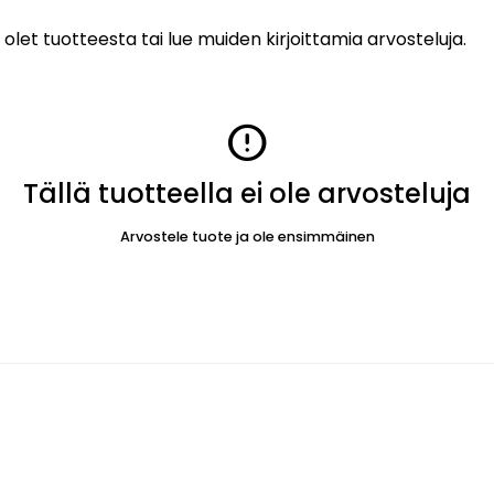
 olet tuotteesta tai lue muiden kirjoittamia arvosteluja.
error
Tällä tuotteella ei ole arvosteluja
Arvostele tuote ja ole ensimmäinen