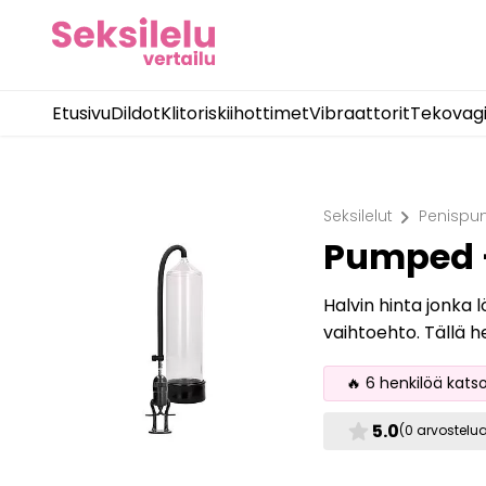
Etusivu
Dildot
Klitoriskiihottimet
Vibraattorit
Tekovag
chevron_right
Seksilelut
Penispu
Pumped -
Halvin hinta jonka 
vaihtoehto. Tällä h
🔥 6 henkilöä kats
star
5.0
(0 arvostelu