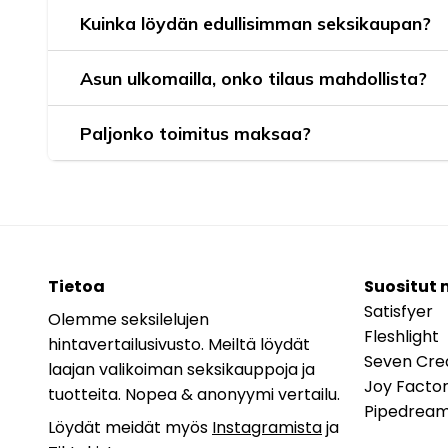
Kuinka löydän edullisimman seksikaupan?
Asun ulkomailla, onko tilaus mahdollista?
Paljonko toimitus maksaa?
Tietoa
Suositut 
Satisfyer
Olemme seksilelujen
Fleshlight
hintavertailusivusto. Meiltä löydät
Seven Cre
laajan valikoiman seksikauppoja ja
Joy Facto
tuotteita. Nopea & anonyymi vertailu.
Pipedrea
Löydät meidät myös
Instagramista
ja