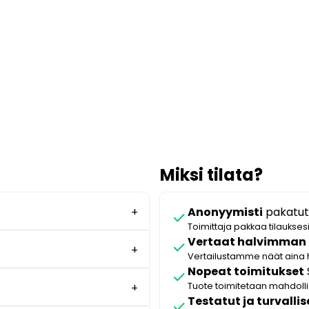
Miksi tilata?
Anonyymisti
pakatut
check
Toimittaja pakkaa tilaukses
Vertaat halvimman
check
Vertailustamme näät aina 
Nopeat toimitukset
check
Tuote toimitetaan mahdol
Testatut ja turvallis
check