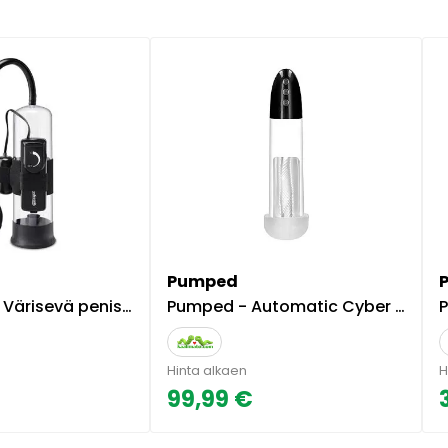
Pumped
penispumppu aloittelijalle
Pumped - Automatic Cyber moottoroitu penispumppu
P
Hinta alkaen
H
99,99 €