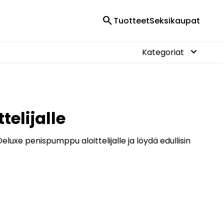
search
Tuotteet
Seksikaupat
keyboard_arrow_down
Kategoriat
elijalle
luxe penispumppu aloittelijalle ja löydä edullisin