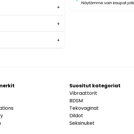
Näytämme vain kaupat jot
merkit
Suositut kategoriat
Vibraattorit
BDSM
ations
Tekovaginat
ry
Dildot
m
Seksinuket