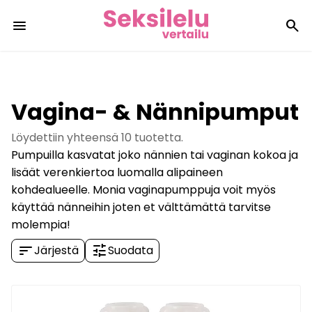
menu
search
Vagina- & Nännipumput
Löydettiin yhteensä
10
tuotetta.
Pumpuilla kasvatat joko nännien tai vaginan kokoa ja
lisäät verenkiertoa luomalla alipaineen
kohdealueelle. Monia vaginapumppuja voit myös
käyttää nänneihin joten et välttämättä tarvitse
molempia!
sort
tune
Järjestä
Suodata