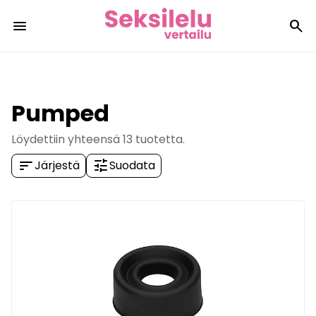
menu
search
Pumped
Löydettiin yhteensä
13
tuotetta.
sort
tune
Järjestä
Suodata