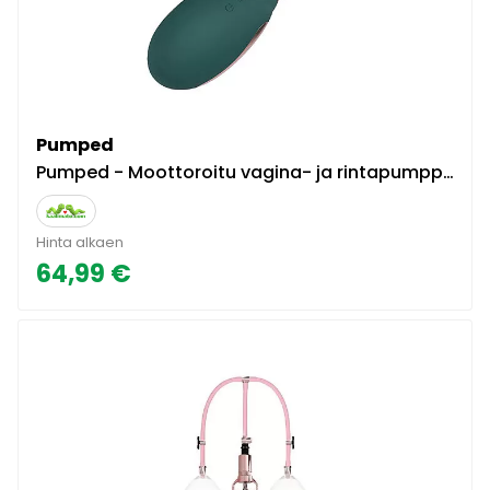
Pumped
Pumped - Moottoroitu vagina- ja rintapumppu klitoriskiihottimella, stimuloiva, laadukas, tehokas
Hinta alkaen
64,99 €