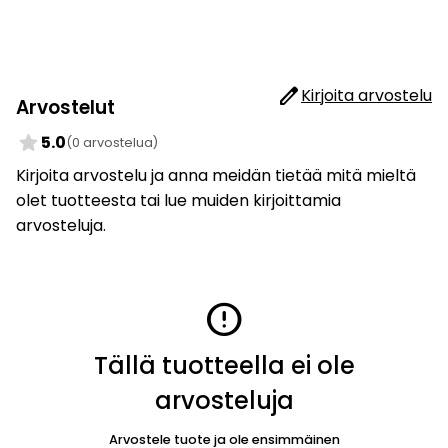
edit
Kirjoita arvostelu
Arvostelut
star
5.0
(0 arvostelua)
Kirjoita arvostelu ja anna meidän tietää mitä mieltä
olet tuotteesta tai lue muiden kirjoittamia
arvosteluja.
error
Tällä tuotteella ei ole
arvosteluja
Arvostele tuote ja ole ensimmäinen