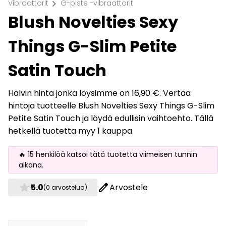
chevron_right
Vibraattorit
G-piste -vibraattorit
Blush Novelties Sexy
Things G-Slim Petite
Satin Touch
Halvin hinta jonka löysimme on 16,90 €. Vertaa
hintoja tuotteelle Blush Novelties Sexy Things G-Slim
Petite Satin Touch ja löydä edullisin vaihtoehto. Tällä
hetkellä tuotetta myy 1 kauppa.
🔥 15 henkilöä katsoi tätä tuotetta viimeisen tunnin
aikana.
star
edit
5.0
Arvostele
(0 arvostelua)