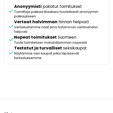
Anonyymisti
pakatut toimitukset
check
Toimittaja pakkaa tilauksesi huolellisesti anonyymiin
pakkaukseen
Vertaat halvimman
hinnan helposti
check
Vertailustamme näät aina halvimman vaihtoehdon
helposti
Nopeat toimitukset
Suomeen
check
Tuote toimitetaan mahdollisimman nopeasti
Testatut ja turvalliset
seksikaupat
check
Näytämme vain kaupat jotka läpäisevät
tarkastuksemme