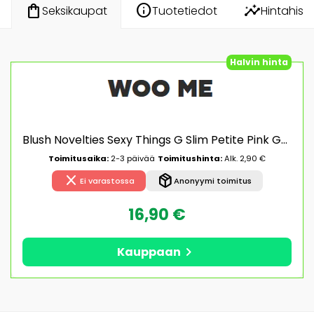
info
insights
shopping_bag
Tuotetiedot
Hintahisto
Seksikaupat
Halvin hinta
Blush Novelties Sexy Things G Slim Petite Pink G-piste vibraattori
Toimitusaika:
2-3 päivää
Toimitushinta:
Alk. 2,90 €
close
package_2
Ei varastossa
Anonyymi toimitus
16,90 €
chevron_right
Kauppaan