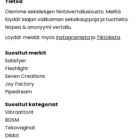
Tietoa
Olemme seksilelujen hintavertailusivusto. Meiltä
löydät laajan valikoiman seksikauppoja ja tuotteita.
Nopea & anonyymi vertailu.
Löydät meidät myös
Instagramista
ja
Tiktokista
.
Suositut merkit
Satisfyer
Fleshlight
Seven Creations
Joy Factory
Pipedream
Suositut kategoriat
Vibraattorit
BDSM
Tekovaginat
Dildot