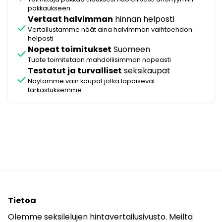
pakkaukseen
Vertaat halvimman
hinnan helposti
check
Vertailustamme näät aina halvimman vaihtoehdon
helposti
Nopeat toimitukset
Suomeen
check
Tuote toimitetaan mahdollisimman nopeasti
Testatut ja turvalliset
seksikaupat
check
Näytämme vain kaupat jotka läpäisevät
tarkastuksemme
Tietoa
Olemme seksilelujen hintavertailusivusto. Meiltä