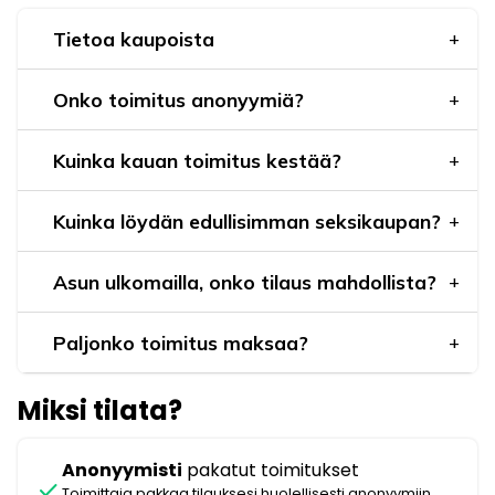
Tietoa kaupoista
Onko toimitus anonyymiä?
Kuinka kauan toimitus kestää?
Kuinka löydän edullisimman seksikaupan?
Asun ulkomailla, onko tilaus mahdollista?
Paljonko toimitus maksaa?
Miksi tilata?
Anonyymisti
pakatut toimitukset
check
Toimittaja pakkaa tilauksesi huolellisesti anonyymiin