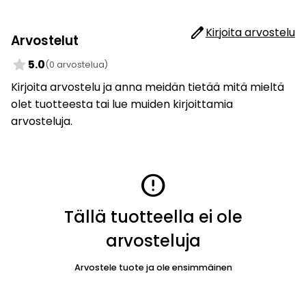
edit
Kirjoita arvostelu
Arvostelut
star
5.0
(0 arvostelua)
Kirjoita arvostelu ja anna meidän tietää mitä mieltä
olet tuotteesta tai lue muiden kirjoittamia
arvosteluja.
error
Tällä tuotteella ei ole
arvosteluja
Arvostele tuote ja ole ensimmäinen