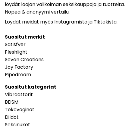
löydät laajan valikoiman seksikauppoja ja tuotteita.
Nopea & anonyymi vertailu.
Löydät meidät myös
Instagramista
ja
Tiktokista
.
Suositut merkit
Satisfyer
Fleshlight
Seven Creations
Joy Factory
Pipedream
Suositut kategoriat
Vibraattorit
BDSM
Tekovaginat
Dildot
Seksinuket