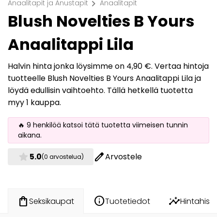
chevron_right
Anaalitapit ja Anustapit
Anaalitapit
Blush Novelties B Yours
Anaalitappi Lila
Halvin hinta jonka löysimme on 4,90 €. Vertaa hintoja
tuotteelle Blush Novelties B Yours Anaalitappi Lila ja
löydä edullisin vaihtoehto. Tällä hetkellä tuotetta
myy 1 kauppa.
🔥 9 henkilöä katsoi tätä tuotetta viimeisen tunnin
aikana.
star
edit
5.0
Arvostele
(0 arvostelua)
info
insights
shopping_bag
Tuotetiedot
Hintahisto
Seksikaupat