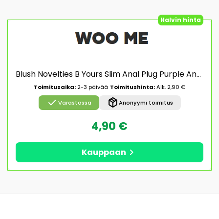
Halvin hinta
Blush Novelties B Yours Slim Anal Plug Purple Anaalitappi
Toimitusaika:
2-3 päivää
Toimitushinta:
Alk. 2,90 €
check
package_2
Varastossa
Anonyymi toimitus
4,90 €
chevron_right
Kauppaan