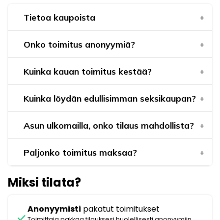
Tietoa kaupoista
Onko toimitus anonyymiä?
Kuinka kauan toimitus kestää?
Kuinka löydän edullisimman seksikaupan?
Asun ulkomailla, onko tilaus mahdollista?
Paljonko toimitus maksaa?
Miksi tilata?
Anonyymisti
pakatut toimitukset
check
Toimittaja pakkaa tilauksesi huolellisesti anonyymiin