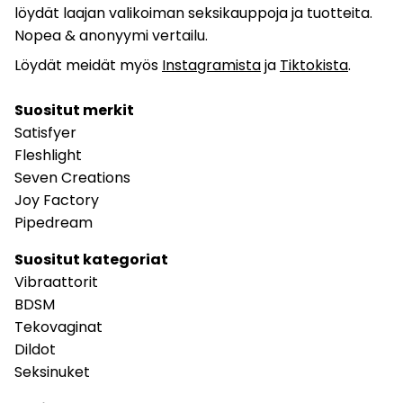
löydät laajan valikoiman seksikauppoja ja tuotteita.
Nopea & anonyymi vertailu.
Löydät meidät myös
Instagramista
ja
Tiktokista
.
Suositut merkit
Satisfyer
Fleshlight
Seven Creations
Joy Factory
Pipedream
Suositut kategoriat
Vibraattorit
BDSM
Tekovaginat
Dildot
Seksinuket