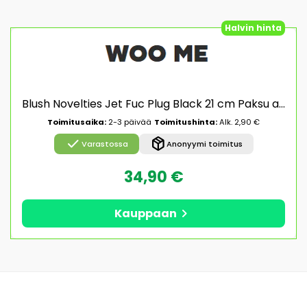
Halvin hinta
Blush Novelties Jet Fuc Plug Black 21 cm Paksu anaalitappi
Toimitusaika:
2-3 päivää
Toimitushinta:
Alk. 2,90 €
check
package_2
Varastossa
Anonyymi toimitus
34,90 €
chevron_right
Kauppaan