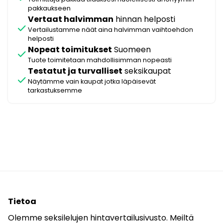
pakkaukseen
Vertaat halvimman
hinnan helposti
check
Vertailustamme näät aina halvimman vaihtoehdon
helposti
Nopeat toimitukset
Suomeen
check
Tuote toimitetaan mahdollisimman nopeasti
Testatut ja turvalliset
seksikaupat
check
Näytämme vain kaupat jotka läpäisevät
tarkastuksemme
Tietoa
Olemme seksilelujen hintavertailusivusto. Meiltä