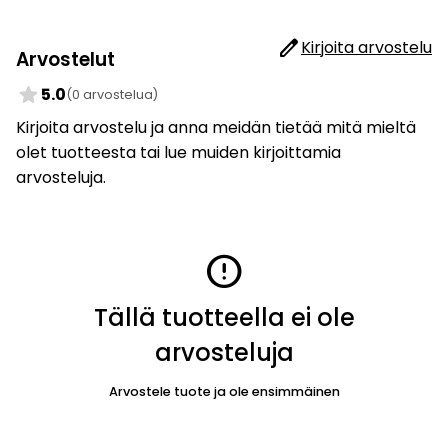
edit
Kirjoita arvostelu
Arvostelut
star
5.0
(0 arvostelua)
Kirjoita arvostelu ja anna meidän tietää mitä mieltä
olet tuotteesta tai lue muiden kirjoittamia
arvosteluja.
error
Tällä tuotteella ei ole
arvosteluja
Arvostele tuote ja ole ensimmäinen