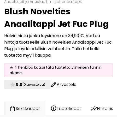
chevron_right
Anaalitapit ja Anustapit
Isot anaalitapit
Blush Novelties
Anaalitappi Jet Fuc Plug
Halvin hinta jonka löysimme on 34,90 €. Vertaa
hintoja tuotteelle Blush Novelties Anaalitappi Jet Fuc
Plug ja löydä edullisin vaihtoehto. Tällä hetkellä
tuotetta myy 1 kauppa.
🔥 4 henkilöä katsoi tätä tuotetta viimeisen tunnin
aikana.
star
edit
5.0
Arvostele
(0 arvostelua)
info
insights
shopping_bag
Tuotetiedot
Hintahisto
Seksikaupat