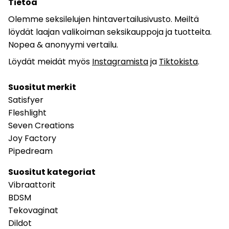
Tietoa
Olemme seksilelujen hintavertailusivusto. Meiltä
löydät laajan valikoiman seksikauppoja ja tuotteita.
Nopea & anonyymi vertailu.
Löydät meidät myös
Instagramista
ja
Tiktokista
.
Suositut merkit
Satisfyer
Fleshlight
Seven Creations
Joy Factory
Pipedream
Suositut kategoriat
Vibraattorit
BDSM
Tekovaginat
Dildot