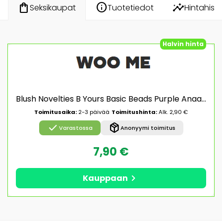
info
insights
shopping_bag
Tuotetiedot
Hintahisto
Seksikaupat
Halvin hinta
Blush Novelties B Yours Basic Beads Purple Anaali helmet
Toimitusaika:
2-3 päivää
Toimitushinta:
Alk. 2,90 €
check
package_2
Varastossa
Anonyymi toimitus
7,90 €
chevron_right
Kauppaan