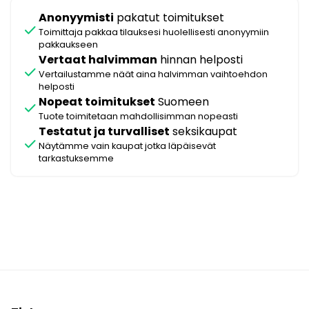
Anonyymisti
pakatut toimitukset
check
Toimittaja pakkaa tilauksesi huolellisesti anonyymiin
pakkaukseen
Vertaat halvimman
hinnan helposti
check
Vertailustamme näät aina halvimman vaihtoehdon
helposti
Nopeat toimitukset
Suomeen
check
Tuote toimitetaan mahdollisimman nopeasti
Testatut ja turvalliset
seksikaupat
check
Näytämme vain kaupat jotka läpäisevät
tarkastuksemme