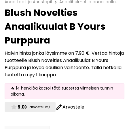
chevron_right
Anaalitapit ja Anustapit
Anaalihelmet ja anaalipallot
Blush Novelties
Anaalikuulat B Yours
Purppura
Halvin hinta jonka löysimme on 7,90 €. Vertaa hintoja
tuotteelle Blush Novelties Anaalikuulat B Yours
Purppura ja löydä edullisin vaihtoehto. Tällä hetkellä
tuotetta myy 1 kauppa.
🔥 14 henkilöä katsoi tätä tuotetta viimeisen tunnin
aikana.
star
edit
5.0
Arvostele
(0 arvostelua)