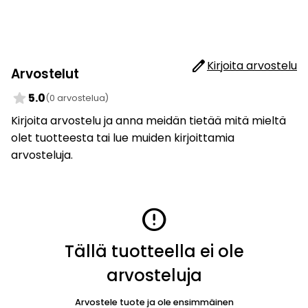
edit
Kirjoita arvostelu
Arvostelut
star
5.0
(0 arvostelua)
Kirjoita arvostelu ja anna meidän tietää mitä mieltä
olet tuotteesta tai lue muiden kirjoittamia
arvosteluja.
error
Tällä tuotteella ei ole
arvosteluja
Arvostele tuote ja ole ensimmäinen