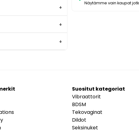
Näytämme vain kaupat jot
merkit
Suositut kategoriat
Vibraattorit
BDSM
ations
Tekovaginat
ry
Dildot
m
Seksinuket