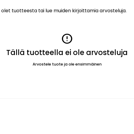
 olet tuotteesta tai lue muiden kirjoittamia arvosteluja.
error
Tällä tuotteella ei ole arvosteluja
Arvostele tuote ja ole ensimmäinen