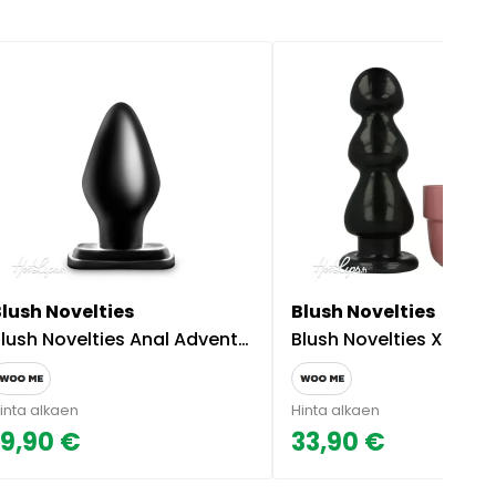
Blush Novelties
Blush Novelties
lush Novelties Anal Adventures XXL Anaalitappi
Blush Novelties XXL Anaalitappi Jet Fierc
inta alkaen
Hinta alkaen
19,90 €
33,90 €