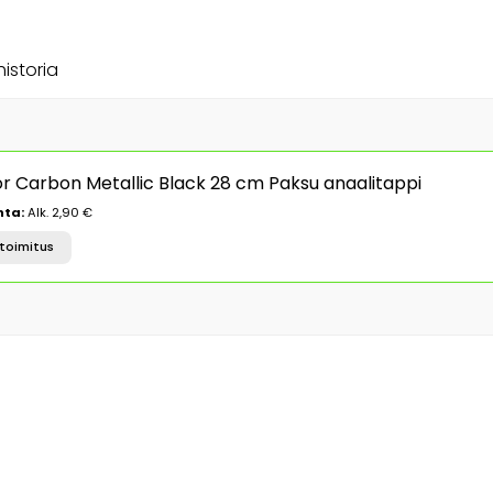
historia
tor Carbon Metallic Black 28 cm Paksu anaalitappi
nta:
Alk. 2,90 €
toimitus