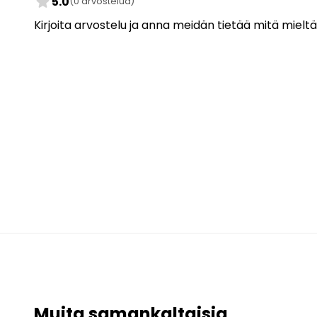
star
5.0
(0 arvostelua)
Kirjoita arvostelu ja anna meidän tietää mitä mieltä
Muita samankaltaisia