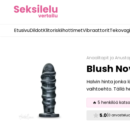
Etusivu
Dildot
Klitoriskiihottimet
Vibraattorit
Tekovag
Anaalitapit ja Anusta
Blush Nov
Halvin hinta jonka 
vaihtoehto. Tällä h
🔥 5 henkilöä kats
star
5.0
(0 arvostelu