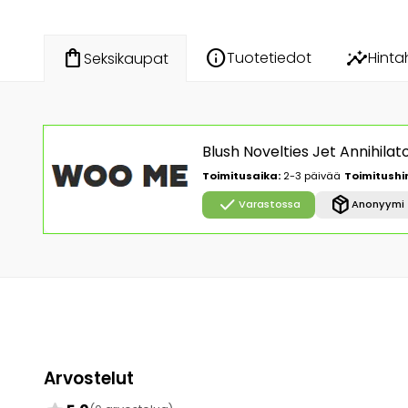
info
insights
shopping_bag
Tuotetiedot
Hinta
Seksikaupat
Blush Novelties Jet Annihila
Toimitusaika:
2-3 päivää
Toimitushi
check
package_2
Varastossa
Anonyymi 
Arvostelut