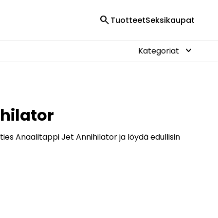
search
Tuotteet
Seksikaupat
keyboard_arrow_down
Kategoriat
hilator
es Anaalitappi Jet Annihilator ja löydä edullisin