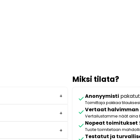
Miksi tilata?
Anonyymisti
pakatut
check
Toimittaja pakkaa tilaukses
Vertaat halvimman
check
Vertailustamme näät aina 
Nopeat toimitukset
check
Tuote toimitetaan mahdol
Testatut ja turvallis
check