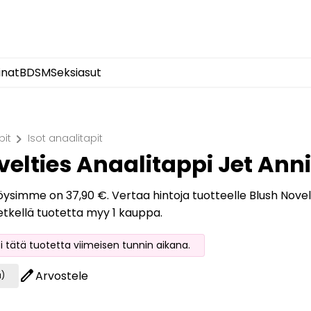
inat
BDSM
Seksiasut
chevron_right
pit
Isot anaalitapit
elties Anaalitappi Jet Anni
löysimme on 37,90 €. Vertaa hintoja tuotteelle Blush Novelti
etkellä tuotetta myy 1 kauppa.
oi tätä tuotetta viimeisen tunnin aikana.
edit
Arvostele
a)