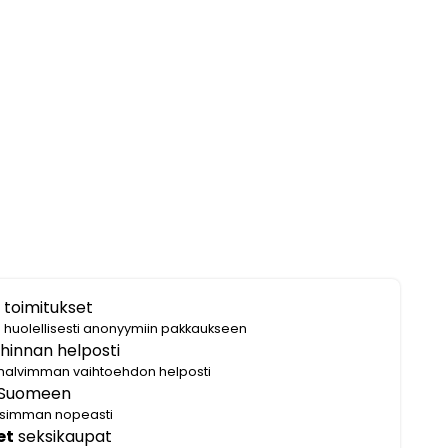
 toimitukset
i huolellisesti anonyymiin pakkaukseen
hinnan helposti
halvimman vaihtoehdon helposti
Suomeen
lisimman nopeasti
et
seksikaupat