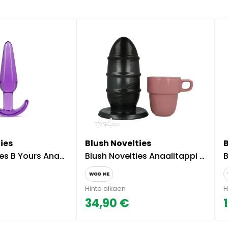
ies
Blush Novelties
Yours Anaalitappi Lila
Blush Novelties Anaalitappi Jet Fuc Plug
B
Hinta alkaen
H
34,90 €