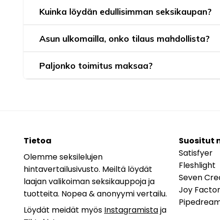
Kuinka löydän edullisimman seksikaupan?
Asun ulkomailla, onko tilaus mahdollista?
Paljonko toimitus maksaa?
Tietoa
Suositut 
Satisfyer
Olemme seksilelujen
Fleshlight
hintavertailusivusto. Meiltä löydät
Seven Cre
laajan valikoiman seksikauppoja ja
Joy Facto
tuotteita. Nopea & anonyymi vertailu.
Pipedrea
Löydät meidät myös
Instagramista
ja