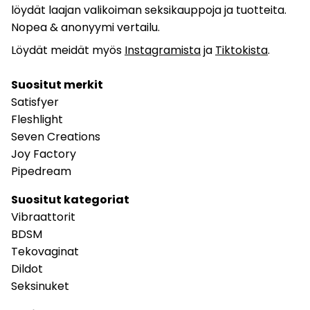
löydät laajan valikoiman seksikauppoja ja tuotteita.
Nopea & anonyymi vertailu.
Löydät meidät myös
Instagramista
ja
Tiktokista
.
Suositut merkit
Satisfyer
Fleshlight
Seven Creations
Joy Factory
Pipedream
Suositut kategoriat
Vibraattorit
BDSM
Tekovaginat
Dildot
Seksinuket