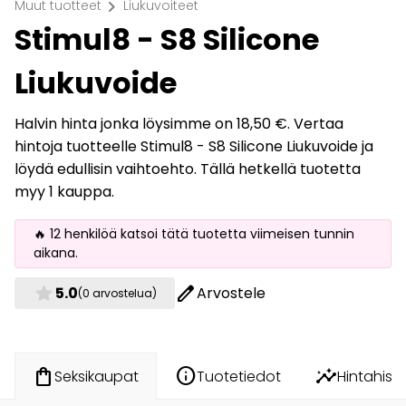
chevron_right
Muut tuotteet
Liukuvoiteet
Stimul8 - S8 Silicone
Liukuvoide
Halvin hinta jonka löysimme on 18,50 €. Vertaa
hintoja tuotteelle Stimul8 - S8 Silicone Liukuvoide ja
löydä edullisin vaihtoehto. Tällä hetkellä tuotetta
myy 1 kauppa.
🔥 12 henkilöä katsoi tätä tuotetta viimeisen tunnin
aikana.
star
edit
5.0
Arvostele
(0 arvostelua)
info
insights
shopping_bag
Tuotetiedot
Hintahisto
Seksikaupat