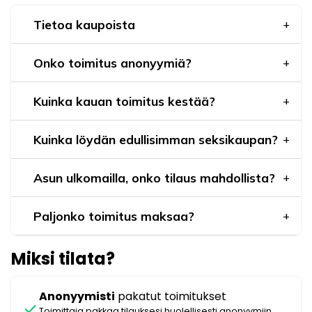
Tietoa kaupoista
Onko toimitus anonyymiä?
Kuinka kauan toimitus kestää?
Kuinka löydän edullisimman seksikaupan?
Asun ulkomailla, onko tilaus mahdollista?
Paljonko toimitus maksaa?
Miksi tilata?
Anonyymisti
pakatut toimitukset
check
Toimittaja pakkaa tilauksesi huolellisesti anonyymiin