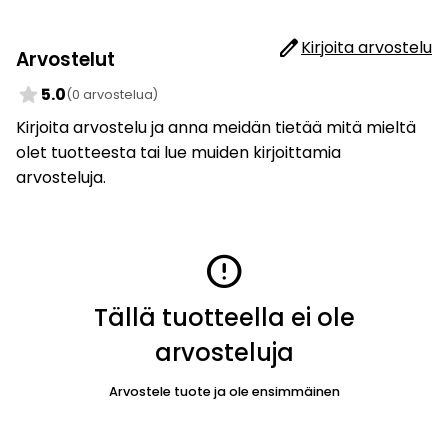
edit
Kirjoita arvostelu
Arvostelut
star
5.0
(0 arvostelua)
Kirjoita arvostelu ja anna meidän tietää mitä mieltä
olet tuotteesta tai lue muiden kirjoittamia
arvosteluja.
error
Tällä tuotteella ei ole
arvosteluja
Arvostele tuote ja ole ensimmäinen