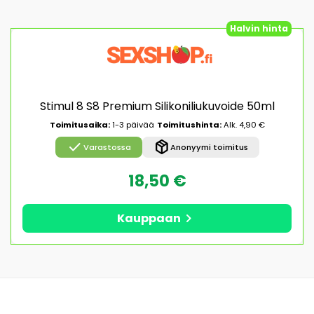
Halvin hinta
Stimul 8 S8 Premium Silikoniliukuvoide 50ml
Toimitusaika:
1-3 päivää
Toimitushinta:
Alk. 4,90 €
check
package_2
Varastossa
Anonyymi toimitus
18,50 €
chevron_right
Kauppaan