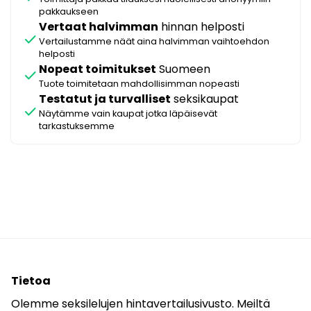
pakkaukseen
Vertaat halvimman
hinnan helposti
check
Vertailustamme näät aina halvimman vaihtoehdon
helposti
Nopeat toimitukset
Suomeen
check
Tuote toimitetaan mahdollisimman nopeasti
Testatut ja turvalliset
seksikaupat
check
Näytämme vain kaupat jotka läpäisevät
tarkastuksemme
Tietoa
Olemme seksilelujen hintavertailusivusto. Meiltä