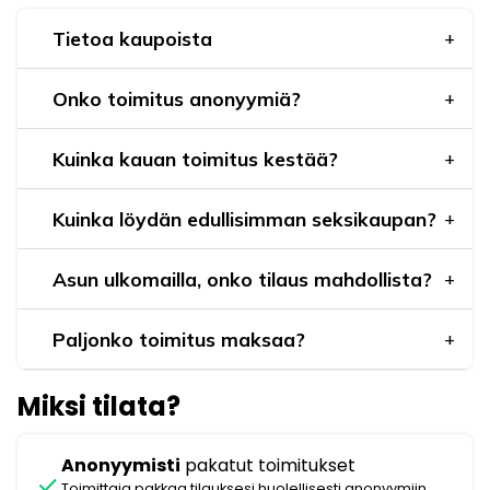
Tietoa kaupoista
Onko toimitus anonyymiä?
Kuinka kauan toimitus kestää?
Kuinka löydän edullisimman seksikaupan?
Asun ulkomailla, onko tilaus mahdollista?
Paljonko toimitus maksaa?
Miksi tilata?
Anonyymisti
pakatut toimitukset
check
Toimittaja pakkaa tilauksesi huolellisesti anonyymiin