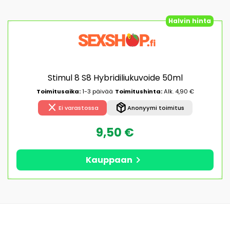
Halvin hinta
Stimul 8 S8 Hybridiliukuvoide 50ml
Toimitusaika:
1-3 päivää
Toimitushinta:
Alk. 4,90 €
close
package_2
Ei varastossa
Anonyymi toimitus
9,50 €
chevron_right
Kauppaan