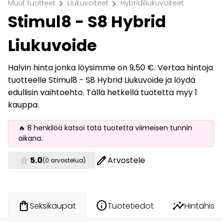
chevron_right
chevron_right
Muut tuotteet
Liukuvoiteet
Hybridiliukuvoiteet
Stimul8 - S8 Hybrid
Liukuvoide
Halvin hinta jonka löysimme on 9,50 €. Vertaa hintoja
tuotteelle Stimul8 - S8 Hybrid Liukuvoide ja löydä
edullisin vaihtoehto. Tällä hetkellä tuotetta myy 1
kauppa.
🔥 8 henkilöä katsoi tätä tuotetta viimeisen tunnin
aikana.
star
edit
5.0
Arvostele
(0 arvostelua)
info
insights
shopping_bag
Tuotetiedot
Hintahisto
Seksikaupat