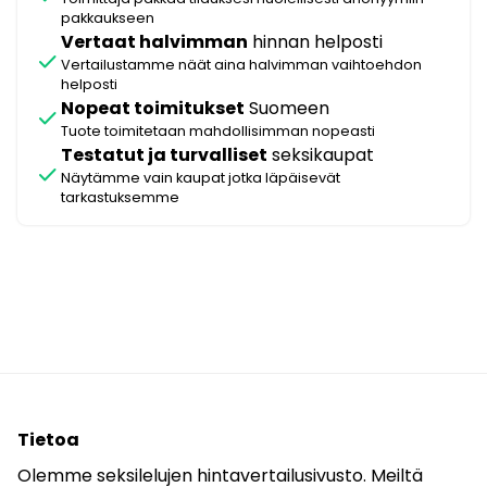
pakkaukseen
Vertaat halvimman
hinnan helposti
check
Vertailustamme näät aina halvimman vaihtoehdon
helposti
Nopeat toimitukset
Suomeen
check
Tuote toimitetaan mahdollisimman nopeasti
Testatut ja turvalliset
seksikaupat
check
Näytämme vain kaupat jotka läpäisevät
tarkastuksemme
Tietoa
Olemme seksilelujen hintavertailusivusto. Meiltä