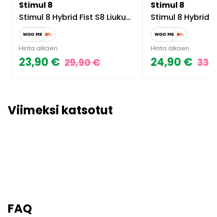
Stimul 8
Stimul 8
Stimul 8 Hybrid Fist S8 Liukuvoide 500ml
Stimul 8 Hybrid Extreme F
Hinta alkaen
Hinta alkaen
23,90 €
24,90 €
29,90 €
33,
Viimeksi katsotut
FAQ