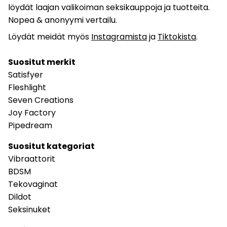
löydät laajan valikoiman seksikauppoja ja tuotteita.
Nopea & anonyymi vertailu.
Löydät meidät myös
Instagramista
ja
Tiktokista
.
Suositut merkit
Satisfyer
Fleshlight
Seven Creations
Joy Factory
Pipedream
Suositut kategoriat
Vibraattorit
BDSM
Tekovaginat
Dildot
Seksinuket