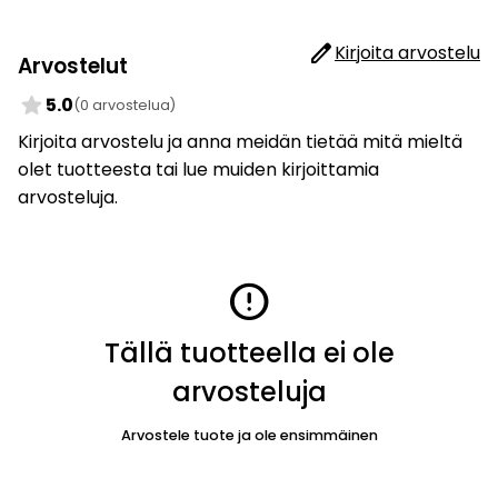
edit
Kirjoita arvostelu
Arvostelut
star
5.0
(0 arvostelua)
Kirjoita arvostelu ja anna meidän tietää mitä mieltä
olet tuotteesta tai lue muiden kirjoittamia
arvosteluja.
error
Tällä tuotteella ei ole
arvosteluja
Arvostele tuote ja ole ensimmäinen