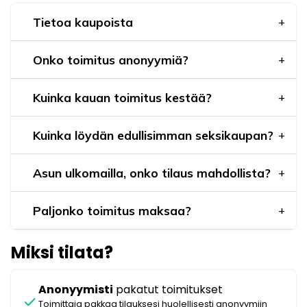
Tietoa kaupoista
Onko toimitus anonyymiä?
Kuinka kauan toimitus kestää?
Kuinka löydän edullisimman seksikaupan?
Asun ulkomailla, onko tilaus mahdollista?
Paljonko toimitus maksaa?
Miksi tilata?
Anonyymisti
pakatut toimitukset
check
Toimittaja pakkaa tilauksesi huolellisesti anonyymiin