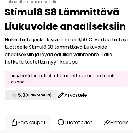
Liukuvoiteet Anaaliseksiin
Stimul8 S8 Lämmittävä
Liukuvoide anaaliseksiin
Halvin hinta jonka löysimme on 9,50 €. Vertaa hintoja
tuotteelle Stimul8 S8 Lämmittävä Liukuvoide
anaaliseksiin ja löydä edullisin vaihtoehto. Tällä
hetkellä tuotetta myy 1 kauppa.
🔥 4 henkilöä katsoi tätä tuotetta viimeisen tunnin
aikana.
star
edit
5.0
Arvostele
(0 arvostelua)
info
insights
shopping_bag
Tuotetiedot
Hintahisto
Seksikaupat