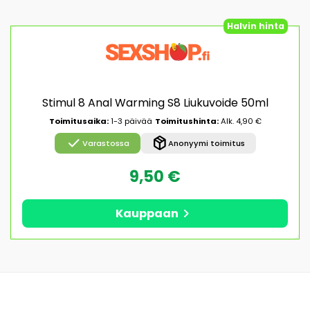
Halvin hinta
Stimul 8 Anal Warming S8 Liukuvoide 50ml
Toimitusaika:
1-3 päivää
Toimitushinta:
Alk. 4,90 €
check
package_2
Varastossa
Anonyymi toimitus
9,50 €
chevron_right
Kauppaan