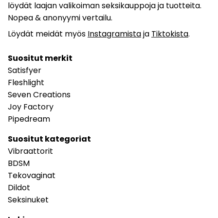
löydät laajan valikoiman seksikauppoja ja tuotteita.
Nopea & anonyymi vertailu.
Löydät meidät myös
Instagramista
ja
Tiktokista
.
Suositut merkit
Satisfyer
Fleshlight
Seven Creations
Joy Factory
Pipedream
Suositut kategoriat
Vibraattorit
BDSM
Tekovaginat
Dildot
Seksinuket