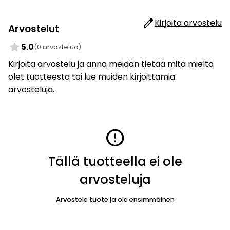
edit
Kirjoita arvostelu
Arvostelut
star
5.0
(0 arvostelua)
Kirjoita arvostelu ja anna meidän tietää mitä mieltä
olet tuotteesta tai lue muiden kirjoittamia
arvosteluja.
error
Tällä tuotteella ei ole
arvosteluja
Arvostele tuote ja ole ensimmäinen