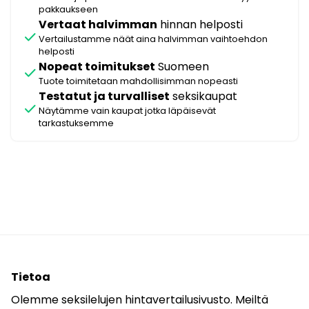
pakkaukseen
Vertaat halvimman
hinnan helposti
check
Vertailustamme näät aina halvimman vaihtoehdon
helposti
Nopeat toimitukset
Suomeen
check
Tuote toimitetaan mahdollisimman nopeasti
Testatut ja turvalliset
seksikaupat
check
Näytämme vain kaupat jotka läpäisevät
tarkastuksemme
Tietoa
Olemme seksilelujen hintavertailusivusto. Meiltä