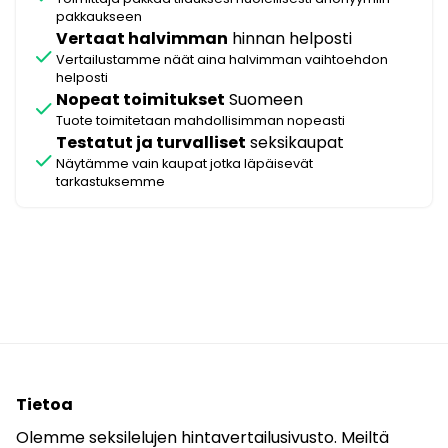
pakkaukseen
Vertaat halvimman
hinnan helposti
check
Vertailustamme näät aina halvimman vaihtoehdon
helposti
Nopeat toimitukset
Suomeen
check
Tuote toimitetaan mahdollisimman nopeasti
Testatut ja turvalliset
seksikaupat
check
Näytämme vain kaupat jotka läpäisevät
tarkastuksemme
Tietoa
Olemme seksilelujen hintavertailusivusto. Meiltä