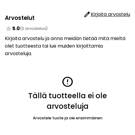
edit
Kirjoita arvostelu
Arvostelut
star
5.0
(0 arvostelua)
Kirjoita arvostelu ja anna meidän tietää mitä mieltä
olet tuotteesta tai lue muiden kirjoittamia
arvosteluja.
error
Tällä tuotteella ei ole
arvosteluja
Arvostele tuote ja ole ensimmäinen