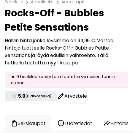
chevron_right
chevron_right
Seksilelut
Anaaliseksi
Anaalitapit
Rocks-Off - Bubbles
Petite Sensations
Halvin hinta jonka löysimme on 34,99 €. Vertaa
hintoja tuotteelle Rocks-Off - Bubbles Petite
Sensations ja löydä edullisin vaihtoehto. Tällä
hetkellä tuotetta myy 1 kauppa.
🔥 9 henkilöä katsoi tätä tuotetta viimeisen tunnin
aikana.
star
edit
5.0
Arvostele
(0 arvostelua)
info
insights
shopping_bag
Tuotetiedot
Hintahisto
Seksikaupat