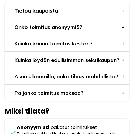
Tietoa kaupoista
Onko toimitus anonyymiä?
Kuinka kauan toimitus kestää?
Kuinka löydän edullisimman seksikaupan?
Asun ulkomailla, onko tilaus mahdollista?
Paljonko toimitus maksaa?
Miksi tilata?
Anonyymisti
pakatut toimitukset
check
Toimittaja pakkaa tilauksesi huolellisesti anonyymiin