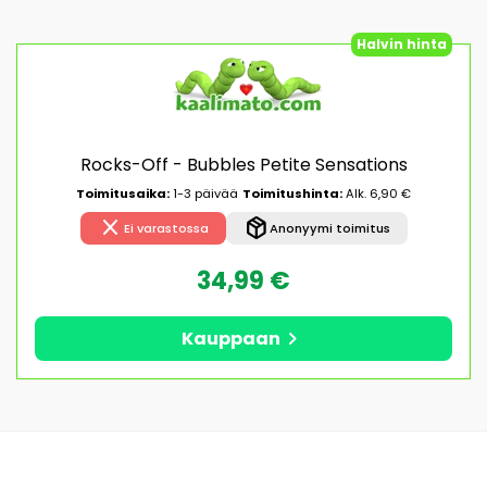
Halvin hinta
Rocks-Off - Bubbles Petite Sensations
Toimitusaika:
1-3 päivää
Toimitushinta:
Alk. 6,90 €
close
package_2
Ei varastossa
Anonyymi toimitus
34,99 €
chevron_right
Kauppaan