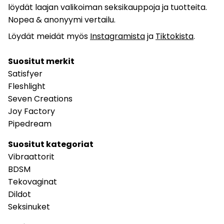
löydät laajan valikoiman seksikauppoja ja tuotteita.
Nopea & anonyymi vertailu.
Löydät meidät myös
Instagramista
ja
Tiktokista
.
Suositut merkit
Satisfyer
Fleshlight
Seven Creations
Joy Factory
Pipedream
Suositut kategoriat
Vibraattorit
BDSM
Tekovaginat
Dildot
Seksinuket