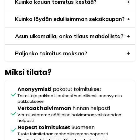
Kuinka kauan toimitus kestää?
Kuinka löydän edullisimman seksikaupan?
Asun ulkomailla, onko tilaus mahdollista?
Paljonko toimitus maksaa?
Miksi tilata?
Anonyymisti
pakatut toimitukset
check
Toimittaja pakkaa tilauksesi huolellisesti anonyymiin
pakkaukseen
Vertaat halvimman
hinnan helposti
check
Vertailustamme näät aina halvimman vaihtoehdon
helposti
Nopeat toimitukset
Suomeen
check
Tuote toimitetaan mahdollisimman nopeasti