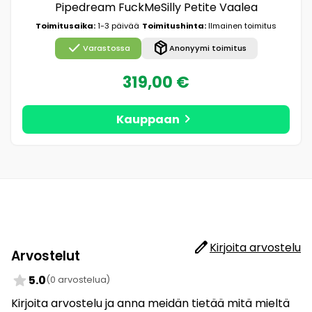
Pipedream FuckMeSilly Petite Vaalea
Toimitusaika:
1-3 päivää
Toimitushinta:
Ilmainen toimitus
check
package_2
Varastossa
Anonyymi toimitus
319,00 €
chevron_right
Kauppaan
edit
Kirjoita arvostelu
Arvostelut
star
5.0
(0 arvostelua)
Kirjoita arvostelu ja anna meidän tietää mitä mieltä