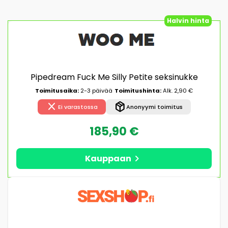
Halvin hinta
Pipedream Fuck Me Silly Petite seksinukke
Toimitusaika:
2-3 päivää
Toimitushinta:
Alk. 2,90 €
close
package_2
Ei varastossa
Anonyymi toimitus
185,90 €
chevron_right
Kauppaan