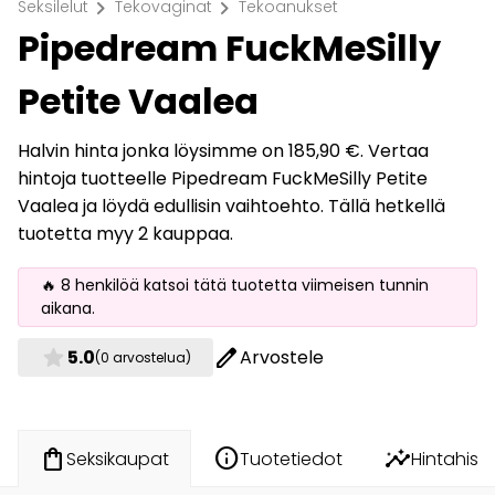
chevron_right
chevron_right
Seksilelut
Tekovaginat
Tekoanukset
Pipedream FuckMeSilly
Petite Vaalea
Halvin hinta jonka löysimme on 185,90 €. Vertaa
hintoja tuotteelle Pipedream FuckMeSilly Petite
Vaalea ja löydä edullisin vaihtoehto. Tällä hetkellä
tuotetta myy 2 kauppaa.
🔥 8 henkilöä katsoi tätä tuotetta viimeisen tunnin
aikana.
star
edit
5.0
Arvostele
(0 arvostelua)
info
insights
shopping_bag
Tuotetiedot
Hintahisto
Seksikaupat