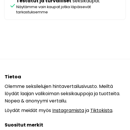
Testatut ja turvalliset
seksikaupat
check
Näytämme vain kaupat jotka läpäisevät
tarkastuksemme
Tietoa
Olemme seksilelujen hintavertailusivusto. Meiltä
löydät laajan valikoiman seksikauppoja ja tuotteita.
Nopea & anonyymi vertailu.
Löydät meidät myös
Instagramista
ja
Tiktokista
.
Suositut merkit