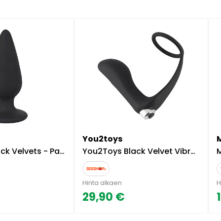
You2toys
M
a anustappi, siro, silikoninen, musta
You2Toys Black Velvet Vibrating Ring & Plug
M
Hinta alkaen
H
29,90 €