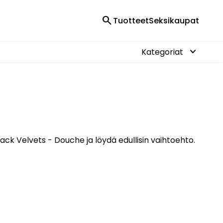
search
Tuotteet
Seksikaupat
keyboard_arrow_down
Kategoriat
ack Velvets - Douche ja löydä edullisin vaihtoehto.