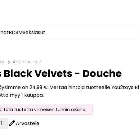
inat
BDSM
Seksiasut
chevron_right
ksi
Anaalisuihkut
 Black Velvets - Douche
löysimme on 24,99 €. Vertaa hintoja tuotteelle You2toys Bl
etta myy 1 kauppa.
oi tätä tuotetta viimeisen tunnin aikana.
edit
Arvostele
a)