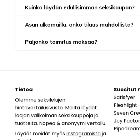
Kuinka löydän edullisimman seksikaupan?
Asun ulkomailla, onko tilaus mahdollista?
Paljonko toimitus maksaa?
Tietoa
Suositut 
Satisfyer
Olemme seksilelujen
Fleshlight
hintavertailusivusto. Meiltä löydät
Seven Cre
laajan valikoiman seksikauppoja ja
Joy Facto
tuotteita. Nopea & anonyymi vertailu.
Pipedrea
Löydät meidät myös
Instagramista
ja