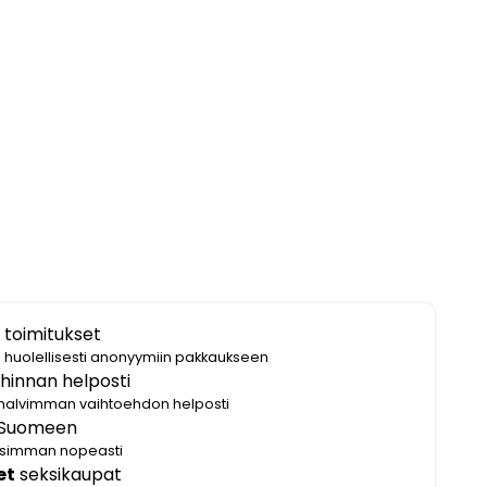
 toimitukset
i huolellisesti anonyymiin pakkaukseen
hinnan helposti
halvimman vaihtoehdon helposti
Suomeen
lisimman nopeasti
et
seksikaupat