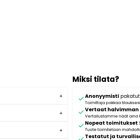
Miksi tilata?
Anonyymisti
pakatut
check
Toimittaja pakkaa tilaukses
Vertaat halvimman
check
Vertailustamme näät aina 
Nopeat toimitukset
check
Tuote toimitetaan mahdol
Testatut ja turvallis
check