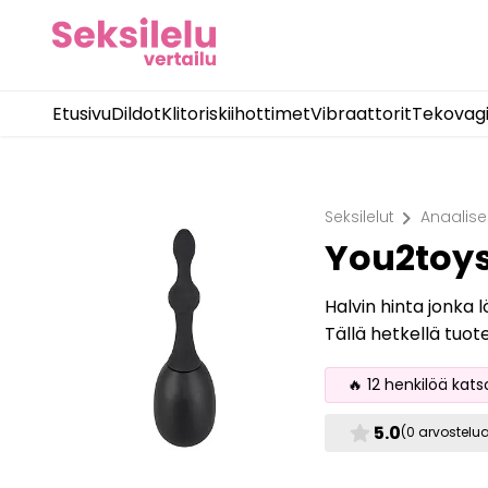
Etusivu
Dildot
Klitoriskiihottimet
Vibraattorit
Tekovag
chevron_right
Seksilelut
Anaalise
You2toys
Halvin hinta jonka 
Tällä hetkellä tuot
🔥 12 henkilöä kats
star
5.0
(0 arvostelu