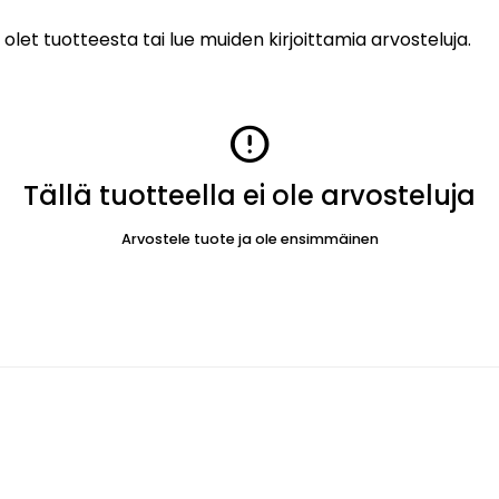
 olet tuotteesta tai lue muiden kirjoittamia arvosteluja.
error
Tällä tuotteella ei ole arvosteluja
Arvostele tuote ja ole ensimmäinen