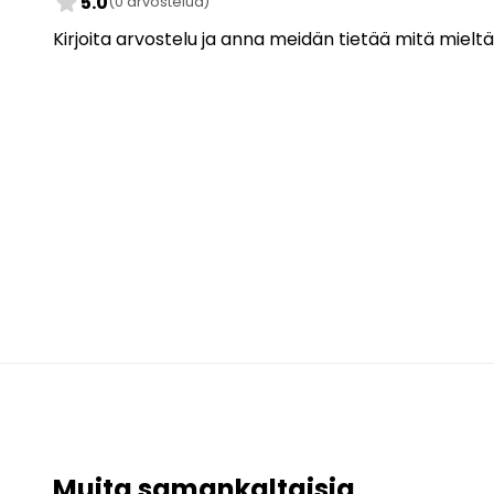
star
5.0
(0 arvostelua)
Kirjoita arvostelu ja anna meidän tietää mitä mieltä
Muita samankaltaisia