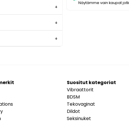
Näytämme vain kaupat jot
merkit
Suositut kategoriat
Vibraattorit
BDSM
ations
Tekovaginat
ry
Dildot
m
Seksinuket