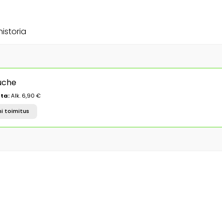
historia
uche
ta:
Alk. 6,90 €
i toimitus