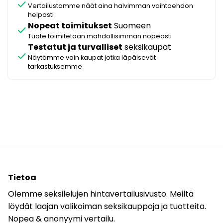
check
Vertailustamme näät aina halvimman vaihtoehdon
helposti
Nopeat toimitukset
Suomeen
check
Tuote toimitetaan mahdollisimman nopeasti
Testatut ja turvalliset
seksikaupat
check
Näytämme vain kaupat jotka läpäisevät
tarkastuksemme
Tietoa
Olemme seksilelujen hintavertailusivusto. Meiltä
löydät laajan valikoiman seksikauppoja ja tuotteita.
Nopea & anonyymi vertailu.