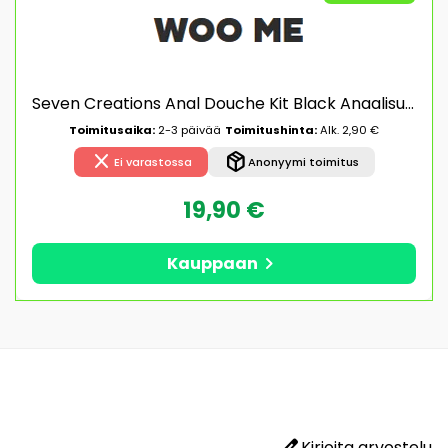
Seven Creations Anal Douche Kit Black Anaalisuihku
Toimitusaika:
2-3 päivää
Toimitushinta:
Alk. 2,90 €
close
package_2
Ei varastossa
Anonyymi toimitus
19,90 €
chevron_right
Kauppaan
edit
Kirjoita arvostelu