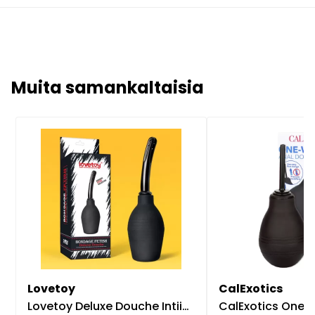
Muita samankaltaisia
Lovetoy
CalExotics
Lovetoy Deluxe Douche Intiimisuihku
CalExotics One-Way Anal Do