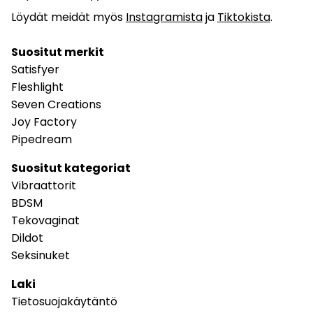
Löydät meidät myös
Instagramista
ja
Tiktokista
.
Suositut merkit
Satisfyer
Fleshlight
Seven Creations
Joy Factory
Pipedream
Suositut kategoriat
Vibraattorit
BDSM
Tekovaginat
Dildot
Seksinuket
Laki
Tietosuojakäytäntö