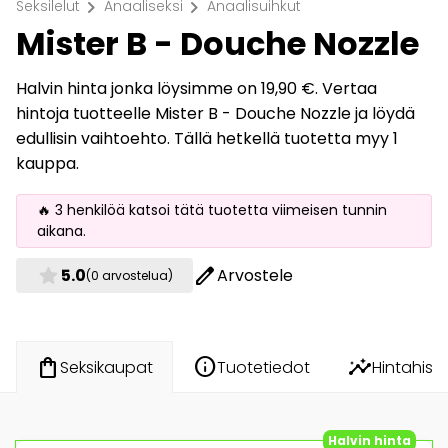
chevron_right
chevron_right
Seksilelut
Anaaliseksi
Anaalisuihkut
Mister B - Douche Nozzle
Halvin hinta jonka löysimme on 19,90 €. Vertaa
hintoja tuotteelle Mister B - Douche Nozzle ja löydä
edullisin vaihtoehto. Tällä hetkellä tuotetta myy 1
kauppa.
🔥 3 henkilöä katsoi tätä tuotetta viimeisen tunnin
aikana.
star
edit
5.0
Arvostele
(0 arvostelua)
info
insights
shopping_bag
Tuotetiedot
Hintahisto
Seksikaupat
Halvin hinta