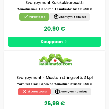
Svenjoyment Kalukukkarosetti
Toimitusaika:
1-3 päivää
Toimitushinta:
Alk. 4,90 €
check
package_2
Varastossa
Anonyymi toimitus
20,90 €
chevron_right
Kauppaan
Svenjoyment - Miesten stringisetti, 3 kpl
Toimitusaika:
1-3 päivää
Toimitushinta:
Alk. 6,90 €
close
package_2
Ei varastossa
Anonyymi toimitus
26,99 €