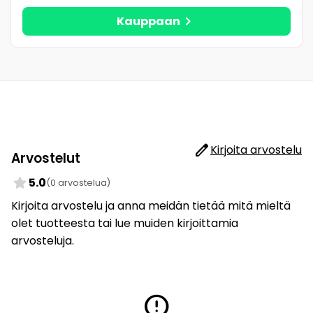
chevron_right
Kauppaan
edit
Kirjoita arvostelu
Arvostelut
star
5.0
(0 arvostelua)
Kirjoita arvostelu ja anna meidän tietää mitä mieltä
olet tuotteesta tai lue muiden kirjoittamia
arvosteluja.
error