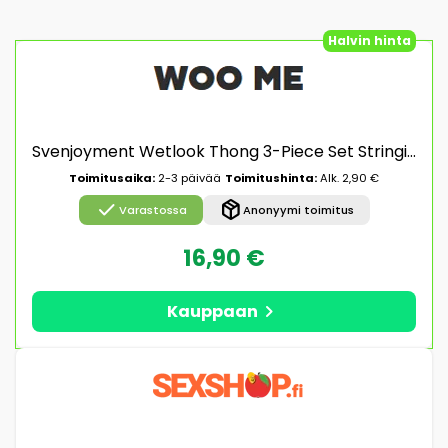
Halvin hinta
Svenjoyment Wetlook Thong 3-Piece Set Stringikalsarit 3-pack
Toimitusaika:
2-3 päivää
Toimitushinta:
Alk. 2,90 €
check
package_2
Varastossa
Anonyymi toimitus
16,90 €
chevron_right
Kauppaan