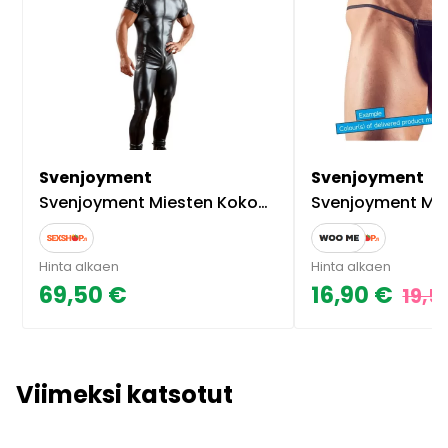
Svenjoyment
Svenjoyment
Svenjoyment Miesten Kokohaalari
Svenjoyment Miesten Stri
Hinta alkaen
Hinta alkaen
69,50 €
16,90 €
19,5
Viimeksi katsotut