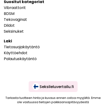
Suositut kategoriat
Vibraattorit
BDSM
Tekovaginat
Dildot
Seksinuket
Laki
Tietosuojakäytäntö
Käyttöehdot
Palautuskäytäntö
Seksileluvertailu.fi
Tarkasta tuotteen hinta ja kuvaus ennen ostoa myyjältä. Emme
ole vastuussa tietojen paikkaansapitävyydestä