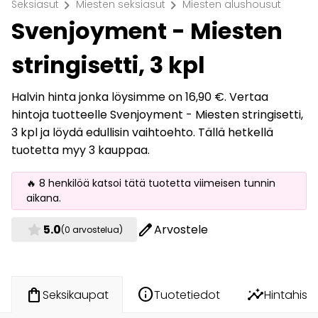
chevron_right
chevron_right
Seksiasut
Miesten seksiasut
Miesten alushousut
Svenjoyment - Miesten
stringisetti, 3 kpl
Halvin hinta jonka löysimme on 16,90 €. Vertaa
hintoja tuotteelle Svenjoyment - Miesten stringisetti,
3 kpl ja löydä edullisin vaihtoehto. Tällä hetkellä
tuotetta myy 3 kauppaa.
🔥 8 henkilöä katsoi tätä tuotetta viimeisen tunnin
aikana.
star
edit
5.0
Arvostele
(0 arvostelua)
info
insights
shopping_bag
Tuotetiedot
Hintahisto
Seksikaupat