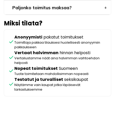
Paljonko toimitus maksaa?
Miksi tilata?
Anonyymisti
pakatut toimitukset
check
Toimittaja pakkaa tilauksesi huolellisesti anonyymiin
pakkaukseen
Vertaat halvimman
hinnan helposti
check
Vertailustamme näät aina halvimman vaihtoehdon
helposti
Nopeat toimitukset
Suomeen
check
Tuote toimitetaan mahdollisimman nopeasti
Testatut ja turvalliset
seksikaupat
check
Näytämme vain kaupat jotka läpäisevät
tarkastuksemme