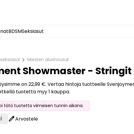
inat
BDSM
Seksiasut
chevron_right
 seksiasut
Miesten alushousut
ent Showmaster - Stringit
löysimme on 22,99 €. Vertaa hintoja tuotteelle Svenjoyment
etkellä tuotetta myy 1 kauppa.
soi tätä tuotetta viimeisen tunnin aikana.
edit
Arvostele
a)