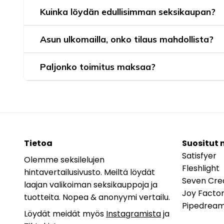
Kuinka löydän edullisimman seksikaupan?
Asun ulkomailla, onko tilaus mahdollista?
Paljonko toimitus maksaa?
Tietoa
Suositut 
Satisfyer
Olemme seksilelujen
Fleshlight
hintavertailusivusto. Meiltä löydät
Seven Cre
laajan valikoiman seksikauppoja ja
Joy Facto
tuotteita. Nopea & anonyymi vertailu.
Pipedrea
Löydät meidät myös
Instagramista
ja