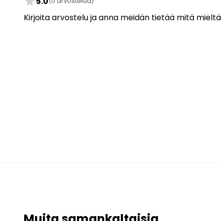
star
5.0
(0 arvostelua)
Kirjoita arvostelu ja anna meidän tietää mitä mieltä
Muita samankaltaisia