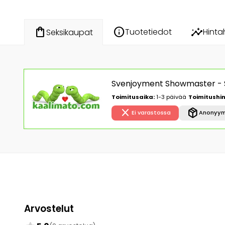
info
insights
shopping_bag
Tuotetiedot
Hinta
Seksikaupat
Svenjoyment Showmaster - Stri
Toimitusaika:
1-3 päivää
Toimitushin
close
package_2
Ei varastossa
Anonyym
Arvostelut