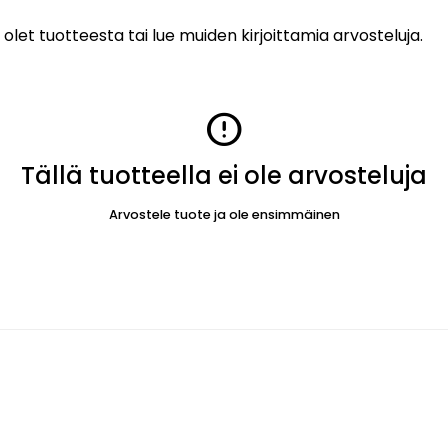
 olet tuotteesta tai lue muiden kirjoittamia arvosteluja.
error
Tällä tuotteella ei ole arvosteluja
Arvostele tuote ja ole ensimmäinen