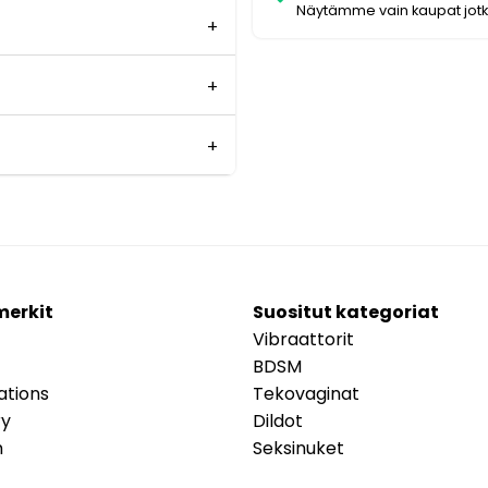
Näytämme vain kaupat jot
merkit
Suositut kategoriat
Vibraattorit
BDSM
ations
Tekovaginat
ry
Dildot
m
Seksinuket