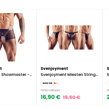
t
Svenjoyment
usut penisrenkaalla - Musta - S
Svenjoyment Miesten Stringit 3 kpl
S
Hinta alkaen
H
16,90 €
19,50 €