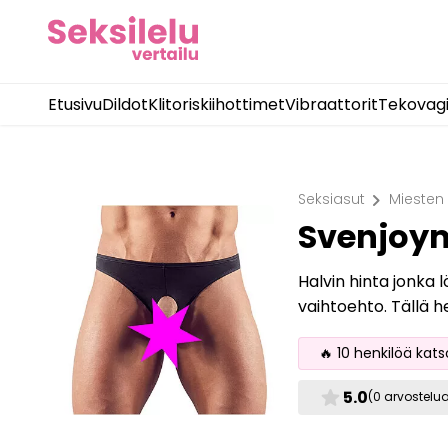
Etusivu
Dildot
Klitoriskiihottimet
Vibraattorit
Tekovag
chevron_right
Seksiasut
Miesten
Svenjoym
Halvin hinta jonka 
vaihtoehto. Tällä h
🔥 10 henkilöä kat
star
5.0
(0 arvostelu