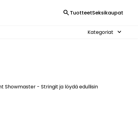
search
Tuotteet
Seksikaupat
keyboard_arrow_down
Kategoriat
 Showmaster - Stringit ja löydä edullisin