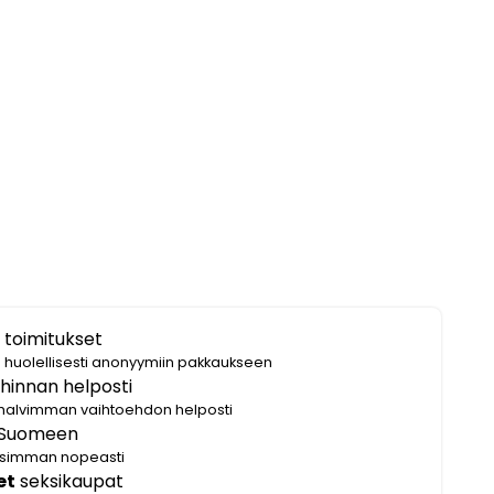
 toimitukset
i huolellisesti anonyymiin pakkaukseen
hinnan helposti
halvimman vaihtoehdon helposti
Suomeen
lisimman nopeasti
et
seksikaupat