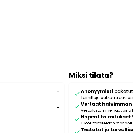
Miksi tilata?
Anonyymisti
pakatut
check
Toimittaja pakkaa tilaukses
Vertaat halvimman
check
Vertailustamme näät aina 
Nopeat toimitukset
check
Tuote toimitetaan mahdol
Testatut ja turvallis
check