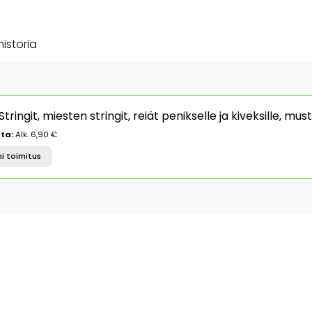
historia
ngit, miesten stringit, reiät penikselle ja kiveksille, mus
ta:
Alk. 6,90 €
i toimitus