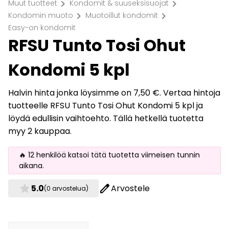
chevron_right
chevron_right
Muut tuotteet
Kondomit & suuseksisuojat
chevron_right
chevron_right
Kondomin muoto
Muotoillut kondomit
Easy-on kondomit
RFSU Tunto Tosi Ohut
Kondomi 5 kpl
Halvin hinta jonka löysimme on 7,50 €. Vertaa hintoja
tuotteelle RFSU Tunto Tosi Ohut Kondomi 5 kpl ja
löydä edullisin vaihtoehto. Tällä hetkellä tuotetta
myy 2 kauppaa.
🔥 12 henkilöä katsoi tätä tuotetta viimeisen tunnin
aikana.
star
edit
5.0
Arvostele
(0 arvostelua)