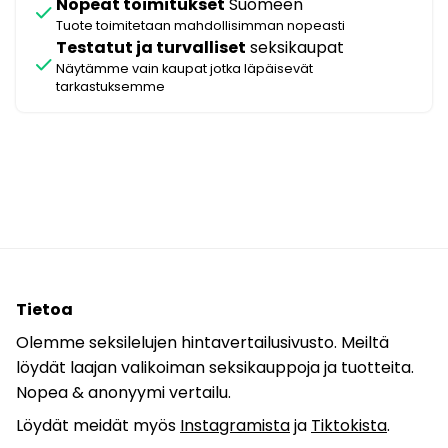
Nopeat toimitukset
Suomeen
check
Tuote toimitetaan mahdollisimman nopeasti
Testatut ja turvalliset
seksikaupat
check
Näytämme vain kaupat jotka läpäisevät
tarkastuksemme
Tietoa
Olemme seksilelujen hintavertailusivusto. Meiltä
löydät laajan valikoiman seksikauppoja ja tuotteita.
Nopea & anonyymi vertailu.
Löydät meidät myös
Instagramista
ja
Tiktokista
.