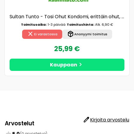
Sultan Tunto - Tosi Ohut Kondomi, erittäin ohut, lateksikondomi, helppo rullata paikoilleen
Toimitusaika:
1-3 päivää
Toimitushinta:
Alk. 6,90 €
close
package_2
Ei varastossa
Anonyymi toimitus
25,99 €
chevron_right
Kauppaan
edit
Kirjoita arvostelu
Arvostelut
star
5.0
(0 arvostelua)