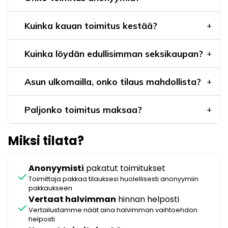
Kuinka kauan toimitus kestää?
Kuinka löydän edullisimman seksikaupan?
Asun ulkomailla, onko tilaus mahdollista?
Paljonko toimitus maksaa?
Miksi tilata?
Anonyymisti
pakatut toimitukset
check
Toimittaja pakkaa tilauksesi huolellisesti anonyymiin
pakkaukseen
Vertaat halvimman
hinnan helposti
check
Vertailustamme näät aina halvimman vaihtoehdon
helposti