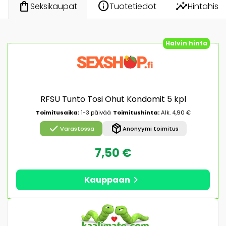
info
insights
shopping_bag
Tuotetiedot
Hintahisto
Seksikaupat
Halvin hinta
RFSU Tunto Tosi Ohut Kondomit 5 kpl
Toimitusaika:
1-3 päivää
Toimitushinta:
Alk. 4,90 €
check
package_2
Varastossa
Anonyymi toimitus
7,50 €
chevron_right
Kauppaan