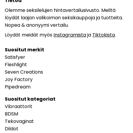
Tietoa
Olemme seksilelujen hintavertailusivusto. Meiltä
löydät laajan valikoiman seksikauppoja ja tuotteita.
Nopea & anonyymi vertailu.
Löydät meidät myös
Instagramista
ja
Tiktokista
.
Suositut merkit
Satisfyer
Fleshlight
Seven Creations
Joy Factory
Pipedream
Suositut kategoriat
Vibraattorit
BDSM
Tekovaginat
Dildot