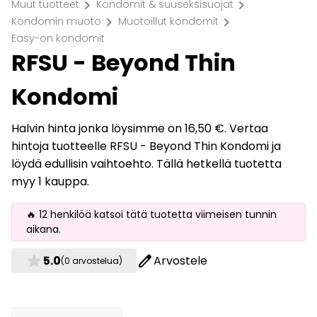
chevron_right
chevron_right
Muut tuotteet
Kondomit & suuseksisuojat
chevron_right
chevron_right
Kondomin muoto
Muotoillut kondomit
Easy-on kondomit
RFSU - Beyond Thin
Kondomi
Halvin hinta jonka löysimme on 16,50 €. Vertaa
hintoja tuotteelle RFSU - Beyond Thin Kondomi ja
löydä edullisin vaihtoehto. Tällä hetkellä tuotetta
myy 1 kauppa.
🔥 12 henkilöä katsoi tätä tuotetta viimeisen tunnin
aikana.
star
edit
5.0
Arvostele
(0 arvostelua)