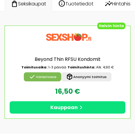
info
insights
shopping_bag
Tuotetiedot
Hintahisto
Seksikaupat
Halvin hinta
Beyond Thin RFSU Kondomit
Toimitusaika:
1-3 päivää
Toimitushinta:
Alk. 4,90 €
check
package_2
Varastossa
Anonyymi toimitus
16,50 €
chevron_right
Kauppaan