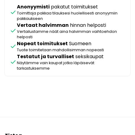
Anonyymisti
pakatut toimitukset
check
Toimittaja pakkaa tilauksesi huolellisesti anonyymiin
pakkaukseen
Vertaat halvimman
hinnan helposti
check
Vertailustamme näät aina halvimman vaihtoehdon
helposti
Nopeat toimitukset
Suomeen
check
Tuote toimitetaan mahdollisimman nopeasti
Testatut ja turvalliset
seksikaupat
check
Näytämme vain kaupat jotka läpäisevät
tarkastuksemme