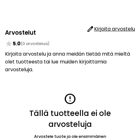
edit
Kirjoita arvostelu
Arvostelut
star
5.0
(0 arvostelua)
Kirjoita arvostelu ja anna meidän tietää mitä mieltä
olet tuotteesta tai lue muiden kirjoittamia
arvosteluja.
error
Tällä tuotteella ei ole
arvosteluja
Arvostele tuote ja ole ensimmäinen