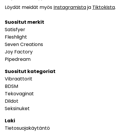
Löydät meidät myös
Instagramista
ja
Tiktokista
.
Suositut merkit
Satisfyer
Fleshlight
Seven Creations
Joy Factory
Pipedream
Suositut kategoriat
Vibraattorit
BDSM
Tekovaginat
Dildot
Seksinuket
Laki
Tietosuojakäytäntö