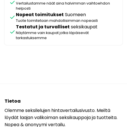
check
Vertailustamme näät aina halvimman vaihtoehdon
helposti
Nopeat toimitukset
Suomeen
check
Tuote toimitetaan mahdollisimman nopeasti
Testatut ja turvalliset
seksikaupat
check
Näytämme vain kaupat jotka läpäisevät
tarkastuksemme
Tietoa
Olemme seksilelujen hintavertailusivusto. Meiltä
löydät laajan valikoiman seksikauppoja ja tuotteita.
Nopea & anonyymi vertailu.