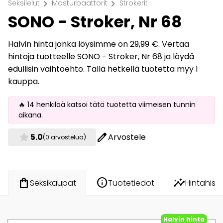
chevron_right
chevron_right
Seksilelut
Masturbaattorit
Strokerit
SONO - Stroker, Nr 68
Halvin hinta jonka löysimme on 29,99 €. Vertaa
hintoja tuotteelle SONO - Stroker, Nr 68 ja löydä
edullisin vaihtoehto. Tällä hetkellä tuotetta myy 1
kauppa.
🔥 14 henkilöä katsoi tätä tuotetta viimeisen tunnin
aikana.
star
edit
5.0
Arvostele
(0 arvostelua)
info
insights
shopping_bag
Tuotetiedot
Hintahisto
Seksikaupat
Halvin hinta