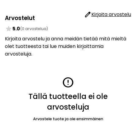
edit
Kirjoita arvostelu
Arvostelut
star
5.0
(0 arvostelua)
Kirjoita arvostelu ja anna meidän tietää mitä mieltä
olet tuotteesta tai lue muiden kirjoittamia
arvosteluja.
error
Tällä tuotteella ei ole
arvosteluja
Arvostele tuote ja ole ensimmäinen