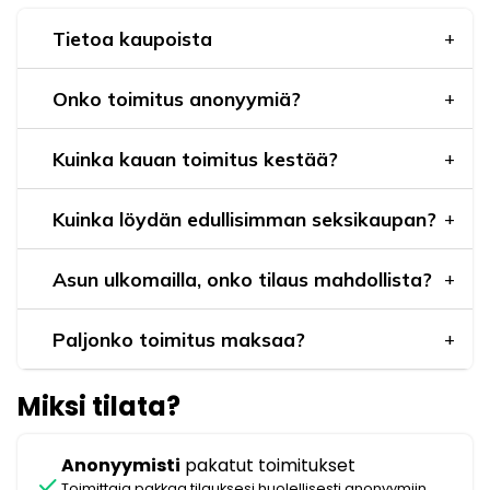
Tietoa kaupoista
Onko toimitus anonyymiä?
Kuinka kauan toimitus kestää?
Kuinka löydän edullisimman seksikaupan?
Asun ulkomailla, onko tilaus mahdollista?
Paljonko toimitus maksaa?
Miksi tilata?
Anonyymisti
pakatut toimitukset
check
Toimittaja pakkaa tilauksesi huolellisesti anonyymiin