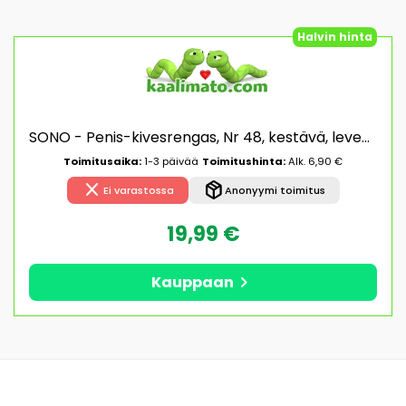
Halvin hinta
SONO - Penis-kivesrengas, Nr 48, kestävä, leveä, TPE
Toimitusaika:
1-3 päivää
Toimitushinta:
Alk. 6,90 €
close
package_2
Ei varastossa
Anonyymi toimitus
19,99 €
chevron_right
Kauppaan