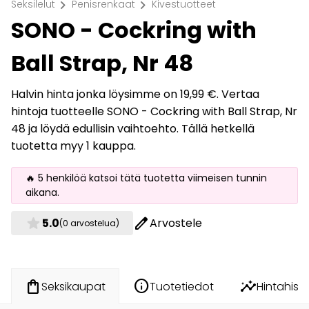
chevron_right
chevron_right
Seksilelut
Penisrenkaat
Kivestuotteet
SONO - Cockring with
Ball Strap, Nr 48
Halvin hinta jonka löysimme on 19,99 €. Vertaa
hintoja tuotteelle SONO - Cockring with Ball Strap, Nr
48 ja löydä edullisin vaihtoehto. Tällä hetkellä
tuotetta myy 1 kauppa.
🔥 5 henkilöä katsoi tätä tuotetta viimeisen tunnin
aikana.
star
edit
5.0
Arvostele
(0 arvostelua)
info
insights
shopping_bag
Tuotetiedot
Hintahisto
Seksikaupat