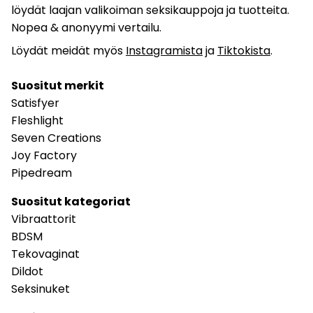
löydät laajan valikoiman seksikauppoja ja tuotteita.
Nopea & anonyymi vertailu.
Löydät meidät myös
Instagramista
ja
Tiktokista
.
Suositut merkit
Satisfyer
Fleshlight
Seven Creations
Joy Factory
Pipedream
Suositut kategoriat
Vibraattorit
BDSM
Tekovaginat
Dildot
Seksinuket