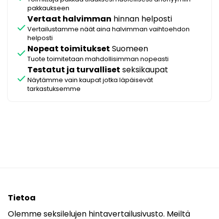
pakkaukseen
Vertaat halvimman
hinnan helposti
check
Vertailustamme näät aina halvimman vaihtoehdon
helposti
Nopeat toimitukset
Suomeen
check
Tuote toimitetaan mahdollisimman nopeasti
Testatut ja turvalliset
seksikaupat
check
Näytämme vain kaupat jotka läpäisevät
tarkastuksemme
Tietoa
Olemme seksilelujen hintavertailusivusto. Meiltä