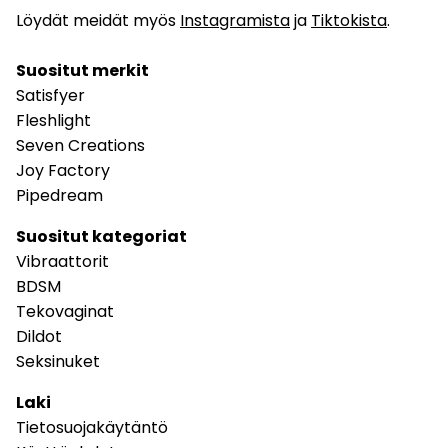
Löydät meidät myös
Instagramista
ja
Tiktokista
.
Suositut merkit
Satisfyer
Fleshlight
Seven Creations
Joy Factory
Pipedream
Suositut kategoriat
Vibraattorit
BDSM
Tekovaginat
Dildot
Seksinuket
Laki
Tietosuojakäytäntö