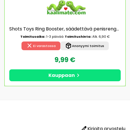
Shots Toys Ring Booster, säädettävä penisrengas, silikoni, sopii kaikenkokoisille peniksille
Toimitusaika:
1-3 päivää
Toimitushinta:
Alk. 6,90 €
close
package_2
Ei varastossa
Anonyymi toimitus
9,99 €
chevron_right
Kauppaan
edit
Kirjoita arvostelu