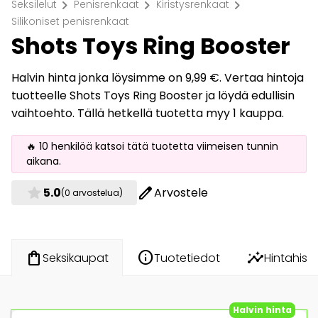
chevron_right
chevron_right
chevron_right
Seksilelut
Penisrenkaat
Kiristysrenkaat
Silikoniset penisrenkaat
Shots Toys Ring Booster
Halvin hinta jonka löysimme on 9,99 €. Vertaa hintoja
tuotteelle Shots Toys Ring Booster ja löydä edullisin
vaihtoehto. Tällä hetkellä tuotetta myy 1 kauppa.
🔥 10 henkilöä katsoi tätä tuotetta viimeisen tunnin
aikana.
star
edit
5.0
Arvostele
(0 arvostelua)
info
insights
shopping_bag
Tuotetiedot
Hintahisto
Seksikaupat
Halvin hinta