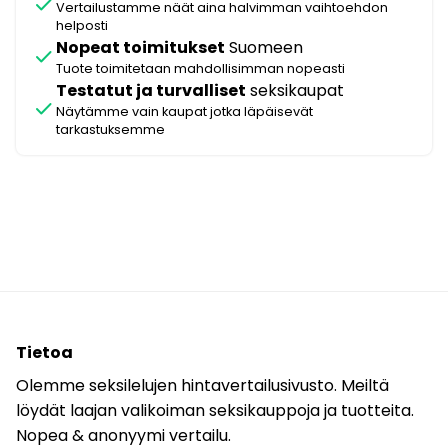
check
Vertailustamme näät aina halvimman vaihtoehdon
helposti
Nopeat toimitukset
Suomeen
check
Tuote toimitetaan mahdollisimman nopeasti
Testatut ja turvalliset
seksikaupat
check
Näytämme vain kaupat jotka läpäisevät
tarkastuksemme
Tietoa
Olemme seksilelujen hintavertailusivusto. Meiltä
löydät laajan valikoiman seksikauppoja ja tuotteita.
Nopea & anonyymi vertailu.