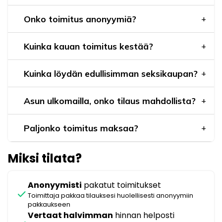
Onko toimitus anonyymiä?
Kuinka kauan toimitus kestää?
Kuinka löydän edullisimman seksikaupan?
Asun ulkomailla, onko tilaus mahdollista?
Paljonko toimitus maksaa?
Miksi tilata?
Anonyymisti
pakatut toimitukset
check
Toimittaja pakkaa tilauksesi huolellisesti anonyymiin
pakkaukseen
Vertaat halvimman
hinnan helposti