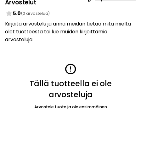
Arvostelut
star
5.0
(0 arvostelua)
Kirjoita arvostelu ja anna meidän tietää mitä mieltä
olet tuotteesta tai lue muiden kirjoittamia
arvosteluja.
error
Tällä tuotteella ei ole
arvosteluja
Arvostele tuote ja ole ensimmäinen