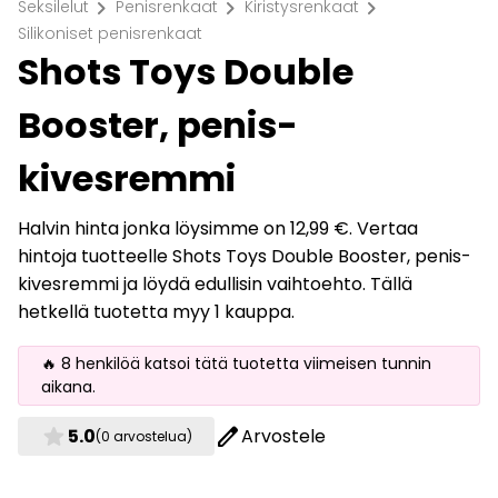
chevron_right
chevron_right
chevron_right
Seksilelut
Penisrenkaat
Kiristysrenkaat
Silikoniset penisrenkaat
Shots Toys Double
Booster, penis-
kivesremmi
Halvin hinta jonka löysimme on 12,99 €. Vertaa
hintoja tuotteelle Shots Toys Double Booster, penis-
kivesremmi ja löydä edullisin vaihtoehto. Tällä
hetkellä tuotetta myy 1 kauppa.
🔥 8 henkilöä katsoi tätä tuotetta viimeisen tunnin
aikana.
star
edit
5.0
Arvostele
(0 arvostelua)