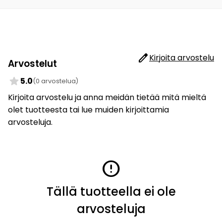
edit
Kirjoita arvostelu
Arvostelut
star
5.0
(0 arvostelua)
Kirjoita arvostelu ja anna meidän tietää mitä mieltä
olet tuotteesta tai lue muiden kirjoittamia
arvosteluja.
error
Tällä tuotteella ei ole
arvosteluja