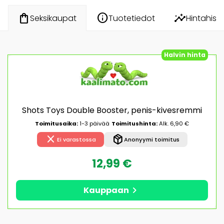
info
insights
shopping_bag
Tuotetiedot
Hintahisto
Seksikaupat
Halvin hinta
Shots Toys Double Booster, penis-kivesremmi
Toimitusaika:
1-3 päivää
Toimitushinta:
Alk. 6,90 €
close
package_2
Ei varastossa
Anonyymi toimitus
12,99 €
chevron_right
Kauppaan