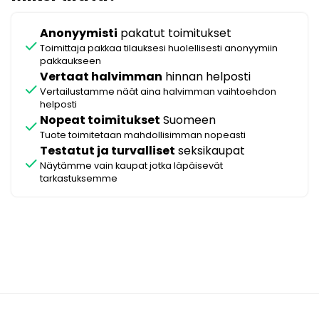
Anonyymisti
pakatut toimitukset
check
Toimittaja pakkaa tilauksesi huolellisesti anonyymiin
pakkaukseen
Vertaat halvimman
hinnan helposti
check
Vertailustamme näät aina halvimman vaihtoehdon
helposti
Nopeat toimitukset
Suomeen
check
Tuote toimitetaan mahdollisimman nopeasti
Testatut ja turvalliset
seksikaupat
check
Näytämme vain kaupat jotka läpäisevät
tarkastuksemme