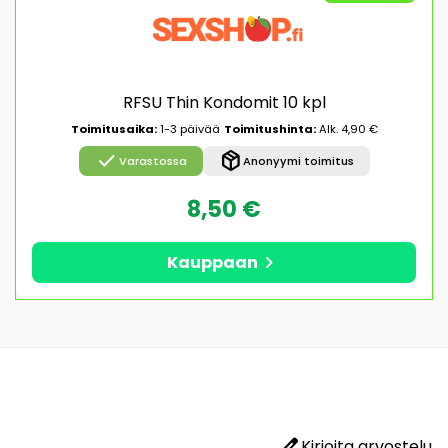
RFSU Thin Kondomit 10 kpl
Toimitusaika:
1-3 päivää
Toimitushinta:
Alk. 4,90 €
check
package_2
Varastossa
Anonyymi toimitus
8,50 €
chevron_right
Kauppaan
edit
Kirjoita arvostelu