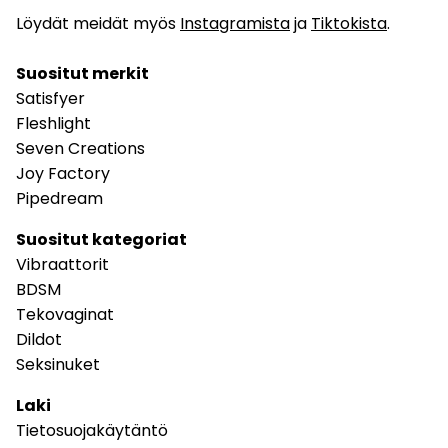
Löydät meidät myös
Instagramista
ja
Tiktokista
.
Suositut merkit
Satisfyer
Fleshlight
Seven Creations
Joy Factory
Pipedream
Suositut kategoriat
Vibraattorit
BDSM
Tekovaginat
Dildot
Seksinuket
Laki
Tietosuojakäytäntö