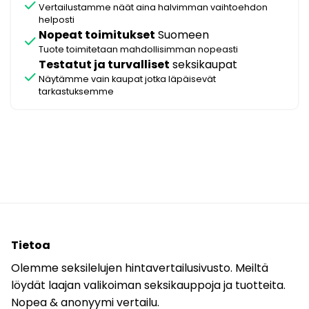
check
Vertailustamme näät aina halvimman vaihtoehdon
helposti
Nopeat toimitukset
Suomeen
check
Tuote toimitetaan mahdollisimman nopeasti
Testatut ja turvalliset
seksikaupat
check
Näytämme vain kaupat jotka läpäisevät
tarkastuksemme
Tietoa
Olemme seksilelujen hintavertailusivusto. Meiltä
löydät laajan valikoiman seksikauppoja ja tuotteita.
Nopea & anonyymi vertailu.