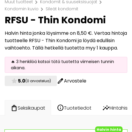
chevron_right
chevron_right
Muut tuotteet
Kondomit & suuseksisuojat
chevron_right
Kondomin kuvio
Sileät kondomit
RFSU - Thin Kondomi
Halvin hinta jonka löysimme on 8,50 €. Vertaa hintoja
tuotteelle RFSU - Thin Kondomi ja löydä edullisin
vaihtoehto. Tällä hetkellä tuotetta myy 1 kauppa.
🔥 3 henkilöä katsoi tätä tuotetta viimeisen tunnin
aikana.
star
edit
5.0
Arvostele
(0 arvostelua)
info
insights
shopping_bag
Tuotetiedot
Hintahisto
Seksikaupat
Halvin hinta