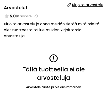
edit
Kirjoita arvostelu
Arvostelut
star
5.0
(0 arvostelua)
Kirjoita arvostelu ja anna meidän tietää mitä mieltä
olet tuotteesta tai lue muiden kirjoittamia
arvosteluja.
error
Tällä tuotteella ei ole
arvosteluja
Arvostele tuote ja ole ensimmäinen