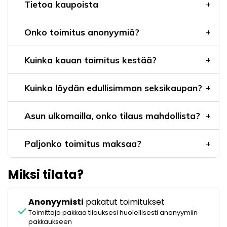
Tietoa kaupoista
Onko toimitus anonyymiä?
Kuinka kauan toimitus kestää?
Kuinka löydän edullisimman seksikaupan?
Asun ulkomailla, onko tilaus mahdollista?
Paljonko toimitus maksaa?
Miksi tilata?
Anonyymisti
pakatut toimitukset
check
Toimittaja pakkaa tilauksesi huolellisesti anonyymiin
pakkaukseen