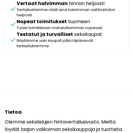
Vertaat halvimman
hinnan helposti
check
Vertailustamme näät aina halvimman vaihtoehdon
helposti
Nopeat toimitukset
Suomeen
check
Tuote toimitetaan mahdollisimman nopeasti
Testatut ja turvalliset
seksikaupat
check
Näytämme vain kaupat jotka läpäisevät
tarkastuksemme
Tietoa
Olemme seksilelujen hintavertailusivusto. Meiltä
löydät laajan valikoiman seksikauppoja ja tuotteita.