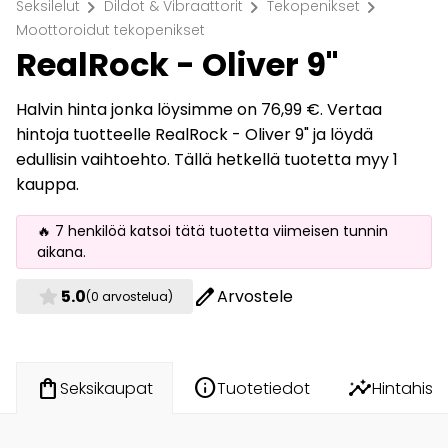
chevron_right
chevron_right
chevron_right
Seksilelut
Dildot & Vibraattorit
Tekopenikset
Moottoroidut tekopenikset
RealRock - Oliver 9"
Halvin hinta jonka löysimme on 76,99 €. Vertaa
hintoja tuotteelle RealRock - Oliver 9" ja löydä
edullisin vaihtoehto. Tällä hetkellä tuotetta myy 1
kauppa.
🔥 7 henkilöä katsoi tätä tuotetta viimeisen tunnin
aikana.
star
edit
5.0
Arvostele
(0 arvostelua)
info
insights
shopping_bag
Tuotetiedot
Hintahisto
Seksikaupat