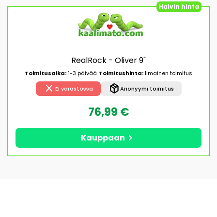
Halvin hinta
RealRock - Oliver 9"
Toimitusaika:
1-3 päivää
Toimitushinta:
Ilmainen toimitus
close
package_2
Ei varastossa
Anonyymi toimitus
76,99 €
chevron_right
Kauppaan