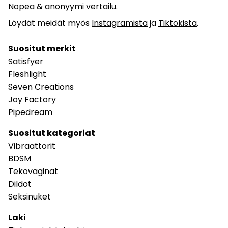
Nopea & anonyymi vertailu.
Löydät meidät myös
Instagramista
ja
Tiktokista
.
Suositut merkit
Satisfyer
Fleshlight
Seven Creations
Joy Factory
Pipedream
Suositut kategoriat
Vibraattorit
BDSM
Tekovaginat
Dildot
Seksinuket
Laki