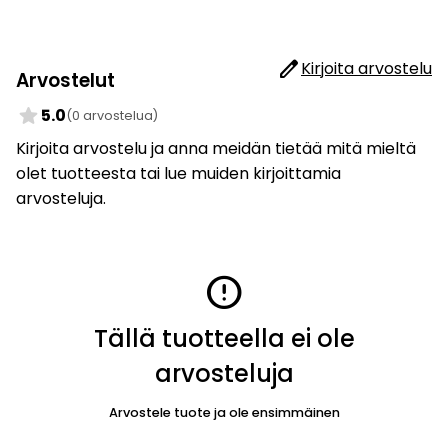
edit
Kirjoita arvostelu
Arvostelut
star
5.0
(0 arvostelua)
Kirjoita arvostelu ja anna meidän tietää mitä mieltä
olet tuotteesta tai lue muiden kirjoittamia
arvosteluja.
error
Tällä tuotteella ei ole
arvosteluja
Arvostele tuote ja ole ensimmäinen