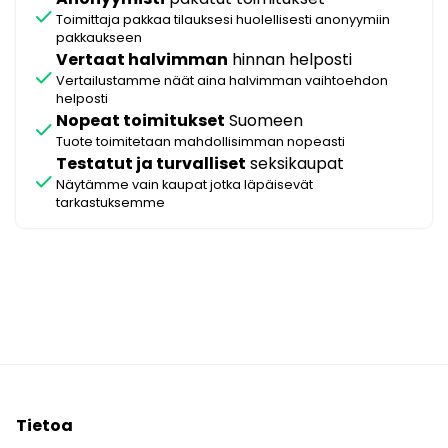
check
Toimittaja pakkaa tilauksesi huolellisesti anonyymiin
pakkaukseen
Vertaat halvimman
hinnan helposti
check
Vertailustamme näät aina halvimman vaihtoehdon
helposti
Nopeat toimitukset
Suomeen
check
Tuote toimitetaan mahdollisimman nopeasti
Testatut ja turvalliset
seksikaupat
check
Näytämme vain kaupat jotka läpäisevät
tarkastuksemme
Tietoa