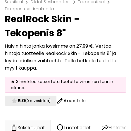
chevron_right
chevron_right
chevron_right
Seksilelut
Dildot & Vibraattorit
Tekopenikset
Tekopenikset imukupilla
RealRock Skin -
Tekopenis 8"
Halvin hinta jonka löysimme on 27,99 €. Vertaa
hintoja tuotteelle RealRock Skin - Tekopenis 8" ja
löydä edullisin vaihtoehto. Tällä hetkellä tuotetta
myy 1 kauppa.
🔥 3 henkilöä katsoi tätä tuotetta viimeisen tunnin
aikana.
star
edit
5.0
Arvostele
(0 arvostelua)
info
insights
shopping_bag
Tuotetiedot
Hintahisto
Seksikaupat