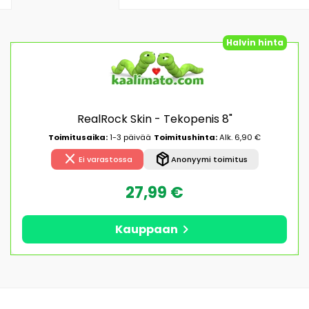
Halvin hinta
RealRock Skin - Tekopenis 8"
Toimitusaika:
1-3 päivää
Toimitushinta:
Alk. 6,90 €
close
package_2
Ei varastossa
Anonyymi toimitus
27,99 €
chevron_right
Kauppaan