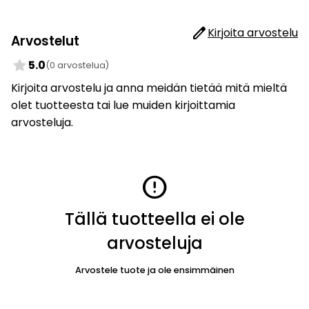
edit
Kirjoita arvostelu
Arvostelut
star
5.0
(0 arvostelua)
Kirjoita arvostelu ja anna meidän tietää mitä mieltä
olet tuotteesta tai lue muiden kirjoittamia
arvosteluja.
error
Tällä tuotteella ei ole
arvosteluja
Arvostele tuote ja ole ensimmäinen