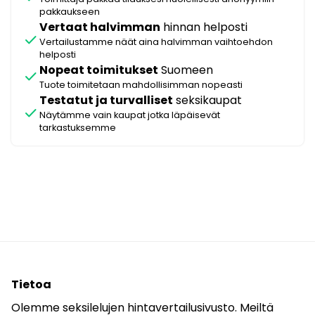
pakkaukseen
Vertaat halvimman
hinnan helposti
check
Vertailustamme näät aina halvimman vaihtoehdon
helposti
Nopeat toimitukset
Suomeen
check
Tuote toimitetaan mahdollisimman nopeasti
Testatut ja turvalliset
seksikaupat
check
Näytämme vain kaupat jotka läpäisevät
tarkastuksemme
Tietoa
Olemme seksilelujen hintavertailusivusto. Meiltä