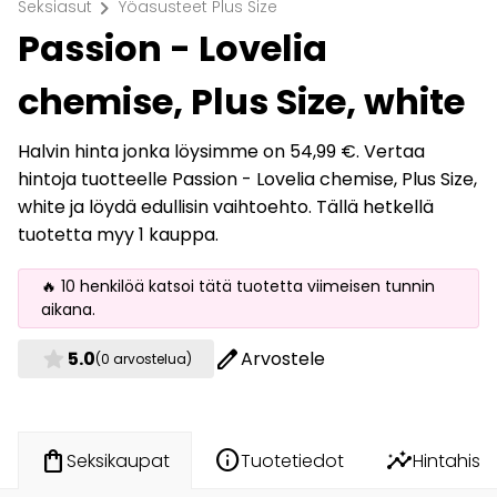
chevron_right
Seksiasut
Yöasusteet Plus Size
Passion - Lovelia
chemise, Plus Size, white
Halvin hinta jonka löysimme on 54,99 €. Vertaa
hintoja tuotteelle Passion - Lovelia chemise, Plus Size,
white ja löydä edullisin vaihtoehto. Tällä hetkellä
tuotetta myy 1 kauppa.
🔥 10 henkilöä katsoi tätä tuotetta viimeisen tunnin
aikana.
star
edit
5.0
Arvostele
(0 arvostelua)
info
insights
shopping_bag
Tuotetiedot
Hintahisto
Seksikaupat