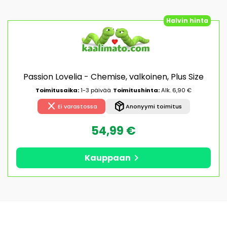
Halvin hinta
Passion Lovelia - Chemise, valkoinen, Plus Size
Toimitusaika:
1-3 päivää
Toimitushinta:
Alk. 6,90 €
close
package_2
Ei varastossa
Anonyymi toimitus
54,99 €
chevron_right
Kauppaan