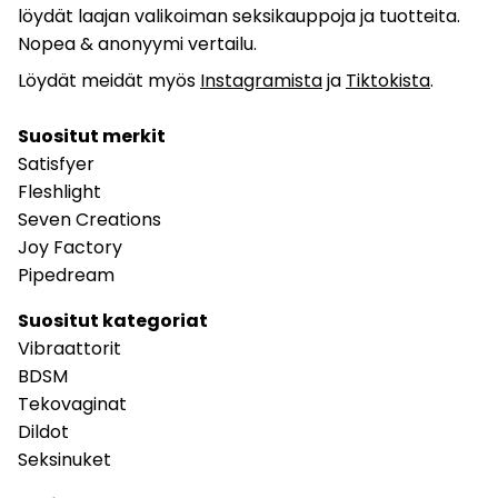
löydät laajan valikoiman seksikauppoja ja tuotteita.
Nopea & anonyymi vertailu.
Löydät meidät myös
Instagramista
ja
Tiktokista
.
Suositut merkit
Satisfyer
Fleshlight
Seven Creations
Joy Factory
Pipedream
Suositut kategoriat
Vibraattorit
BDSM
Tekovaginat
Dildot
Seksinuket