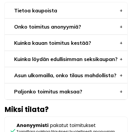
Tietoa kaupoista
Onko toimitus anonyymiä?
Kuinka kauan toimitus kestää?
Kuinka löydän edullisimman seksikaupan?
Asun ulkomailla, onko tilaus mahdollista?
Paljonko toimitus maksaa?
Miksi tilata?
Anonyymisti
pakatut toimitukset
check
Toimittaja pakkaa tilauksesi huolellisesti anonyymiin