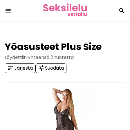
menu
search
Yöasusteet Plus Size
Löydettiin yhteensä
2
tuotetta.
sort
tune
Järjestä
Suodata