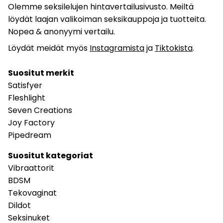
Olemme seksilelujen hintavertailusivusto. Meiltä
löydät laajan valikoiman seksikauppoja ja tuotteita.
Nopea & anonyymi vertailu.
Löydät meidät myös
Instagramista
ja
Tiktokista
.
Suositut merkit
Satisfyer
Fleshlight
Seven Creations
Joy Factory
Pipedream
Suositut kategoriat
Vibraattorit
BDSM
Tekovaginat
Dildot
Seksinuket