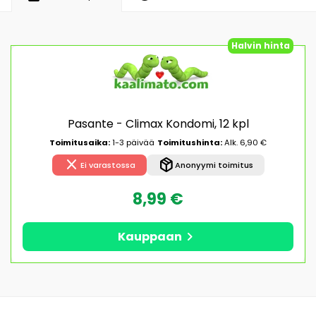
Halvin hinta
Pasante - Climax Kondomi, 12 kpl
Toimitusaika:
1-3 päivää
Toimitushinta:
Alk. 6,90 €
close
package_2
Ei varastossa
Anonyymi toimitus
8,99 €
chevron_right
Kauppaan