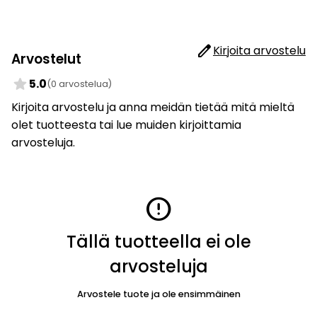
edit
Kirjoita arvostelu
Arvostelut
star
5.0
(0 arvostelua)
Kirjoita arvostelu ja anna meidän tietää mitä mieltä
olet tuotteesta tai lue muiden kirjoittamia
arvosteluja.
error
Tällä tuotteella ei ole
arvosteluja
Arvostele tuote ja ole ensimmäinen