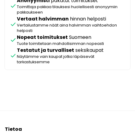
Anonyymisti
pakatut toimitukset
check
Toimittaja pakkaa tilauksesi huolellisesti anonyymiin
pakkaukseen
Vertaat halvimman
hinnan helposti
check
Vertailustamme näät aina halvimman vaihtoehdon
helposti
Nopeat toimitukset
Suomeen
check
Tuote toimitetaan mahdollisimman nopeasti
Testatut ja turvalliset
seksikaupat
check
Näytämme vain kaupat jotka läpäisevät
tarkastuksemme
Tietoa