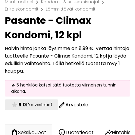
chevron_right
chevron_right
Muut tuotteet
Kondomit & suuseksisuojat
chevron_right
Erikoiskondomit
Lämmittävät kondomit
Pasante - Climax
Kondomi, 12 kpl
Halvin hinta jonka löysimme on 8,99 €. Vertaa hintoja
tuotteelle Pasante - Climax Kondomi, 12 kpl ja löydä
edullisin vaihtoehto. Tällä hetkellä tuotetta myy 1
kauppa.
🔥 5 henkilöä katsoi tätä tuotetta viimeisen tunnin
aikana.
star
edit
5.0
Arvostele
(0 arvostelua)
info
insights
shopping_bag
Tuotetiedot
Hintahisto
Seksikaupat