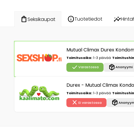
info
insights
shopping_bag
Tuotetiedot
Hinta
Seksikaupat
Mutual Climax Durex Kondom
Toimitusaika:
1-3 päivää
Toimitushin
check
package_2
Varastossa
Anonyymi 
Durex - Mutual Climax Kondom
Toimitusaika:
1-3 päivää
Toimitushin
close
package_2
Ei varastossa
Anonyym