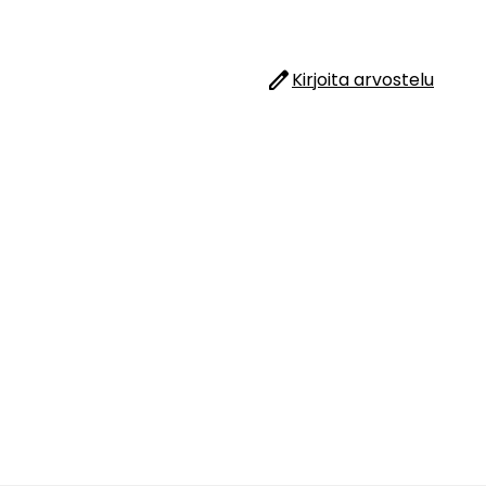
edit
Kirjoita arvostelu