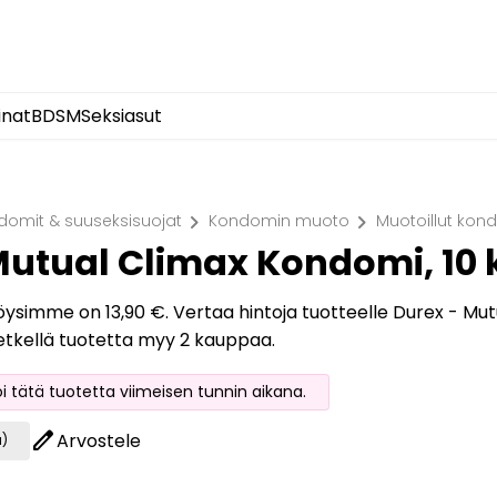
inat
BDSM
Seksiasut
chevron_right
chevron_right
domit & suuseksisuojat
Kondomin muoto
Muotoillut kon
Mutual Climax Kondomi, 10 
löysimme on 13,90 €. Vertaa hintoja tuotteelle Durex - Mutu
hetkellä tuotetta myy 2 kauppaa.
oi tätä tuotetta viimeisen tunnin aikana.
edit
Arvostele
a)