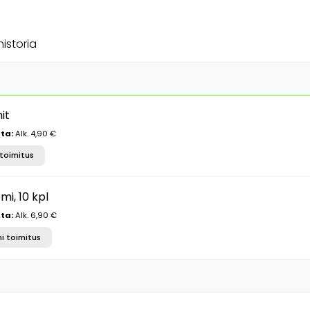
historia
it
ta:
Alk. 4,90 €
toimitus
i, 10 kpl
ta:
Alk. 6,90 €
i toimitus