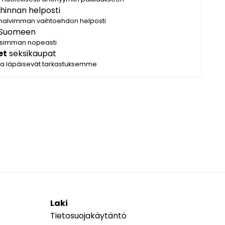
hinnan helposti
halvimman vaihtoehdon helposti
Suomeen
lisimman nopeasti
et
seksikaupat
ka läpäisevät tarkastuksemme
Laki
Tietosuojakäytäntö