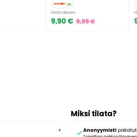
Hinta alkaen
H
9,90 €
9,99 €
Miksi tilata?
Anonyymisti
pakatut
check
Toimittaja pakkaa tilaukses