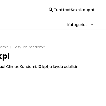
search
Tuotteet
Seksikaupat
keyboard_arrow_down
Kategoriat
chevron_right
domit
Easy-on kondomit
kpl
al Climax Kondomi, 10 kpl ja löydä edullisin