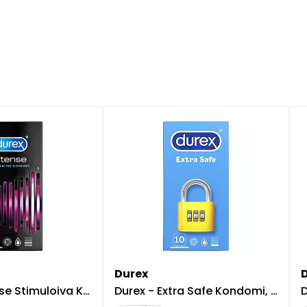
Durex
imuloiva Kondomi, 8 kpl
Durex - Extra Safe Kondomi, 10 kpl
D