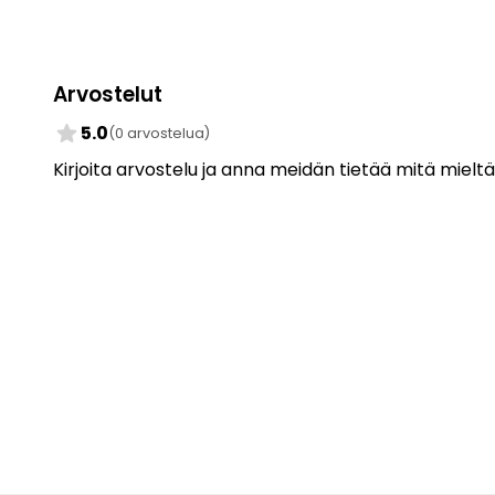
Arvostelut
star
5.0
(0 arvostelua)
Kirjoita arvostelu ja anna meidän tietää mitä mieltä