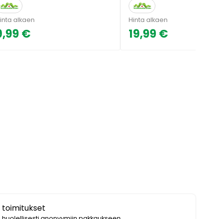
inta alkaen
Hinta alkaen
9,99 €
19,99 €
 toimitukset
i huolellisesti anonyymiin pakkaukseen