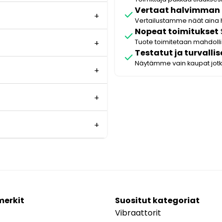
Vertaat halvimman
check
Vertailustamme näät aina 
Nopeat toimitukset
check
Tuote toimitetaan mahdol
Testatut ja turvallis
check
Näytämme vain kaupat jot
merkit
Suositut kategoriat
Vibraattorit