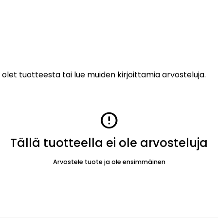
 olet tuotteesta tai lue muiden kirjoittamia arvosteluja.
error
Tällä tuotteella ei ole arvosteluja
Arvostele tuote ja ole ensimmäinen