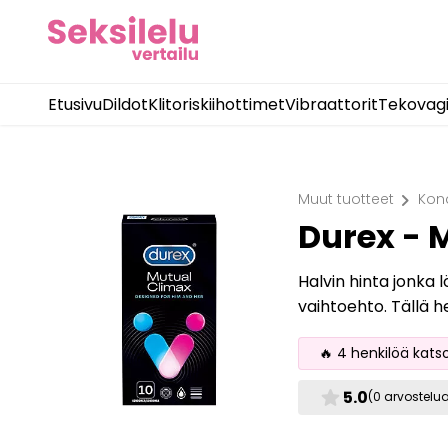
Etusivu
Dildot
Klitoriskiihottimet
Vibraattorit
Tekovag
chevron_right
Muut tuotteet
Kon
Durex - 
Halvin hinta jonka 
vaihtoehto. Tällä 
🔥 4 henkilöä kats
star
5.0
(0 arvostelu