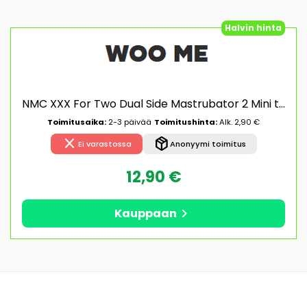
Halvin hinta
NMC XXX For Two Dual Side Mastrubator 2 Mini taskupillu
Toimitusaika:
2-3 päivää
Toimitushinta:
Alk. 2,90 €
close
package_2
Ei varastossa
Anonyymi toimitus
12,90 €
chevron_right
Kauppaan