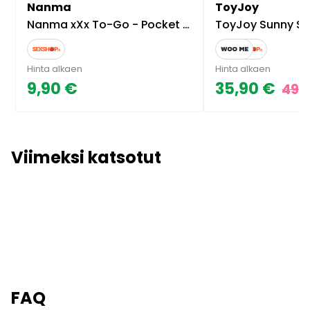
Nanma
ToyJoy
Nanma xXx To-Go - Pocket Size Masturbator, Nanette
ToyJoy Sunny Side Up And D
Hinta alkaen
Hinta alkaen
9,90 €
35,90 €
49,
Viimeksi katsotut
FAQ