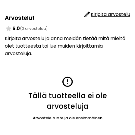
edit
Kirjoita arvostelu
Arvostelut
star
5.0
(0 arvostelua)
Kirjoita arvostelu ja anna meidän tietää mitä mieltä
olet tuotteesta tai lue muiden kirjoittamia
arvosteluja.
error
Tällä tuotteella ei ole
arvosteluja
Arvostele tuote ja ole ensimmäinen