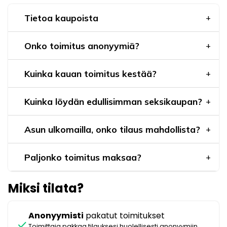
Tietoa kaupoista
Onko toimitus anonyymiä?
Kuinka kauan toimitus kestää?
Kuinka löydän edullisimman seksikaupan?
Asun ulkomailla, onko tilaus mahdollista?
Paljonko toimitus maksaa?
Miksi tilata?
Anonyymisti
pakatut toimitukset
check
Toimittaja pakkaa tilauksesi huolellisesti anonyymiin