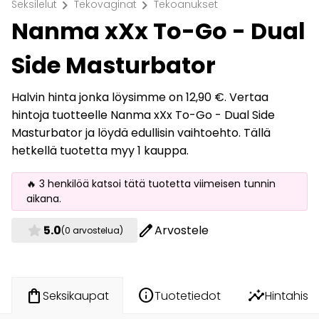
chevron_right
chevron_right
Seksilelut
Tekovaginat
Tekoanukset
Nanma xXx To-Go - Dual
Side Masturbator
Halvin hinta jonka löysimme on 12,90 €. Vertaa
hintoja tuotteelle Nanma xXx To-Go - Dual Side
Masturbator ja löydä edullisin vaihtoehto. Tällä
hetkellä tuotetta myy 1 kauppa.
🔥 3 henkilöä katsoi tätä tuotetta viimeisen tunnin
aikana.
star
edit
5.0
Arvostele
(0 arvostelua)
info
insights
shopping_bag
Tuotetiedot
Hintahisto
Seksikaupat