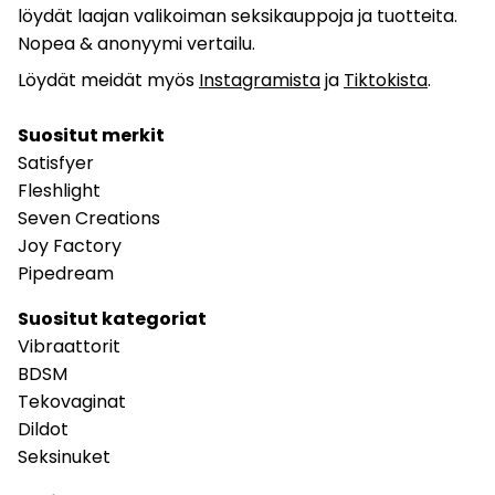
löydät laajan valikoiman seksikauppoja ja tuotteita.
Nopea & anonyymi vertailu.
Löydät meidät myös
Instagramista
ja
Tiktokista
.
Suositut merkit
Satisfyer
Fleshlight
Seven Creations
Joy Factory
Pipedream
Suositut kategoriat
Vibraattorit
BDSM
Tekovaginat
Dildot
Seksinuket