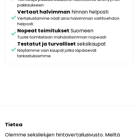
pakkaukseen
Vertaat halvimman
hinnan helposti
check
Vertailustamme näät aina halvimman vaihtoehdon
helposti
Nopeat toimitukset
Suomeen
check
Tuote toimitetaan mahdollisimman nopeasti
Testatut ja turvalliset
seksikaupat
check
Näytämme vain kaupat jotka läpäisevät
tarkastuksemme
Tietoa
Olemme seksilelujen hintavertailusivusto. Meiltä