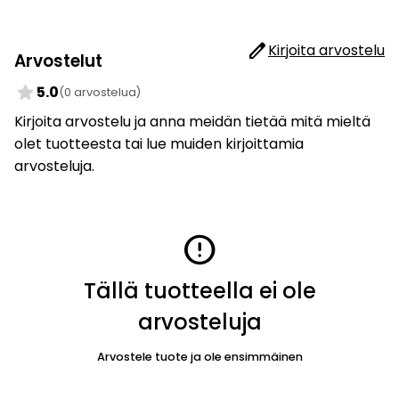
edit
Kirjoita arvostelu
Arvostelut
star
5.0
(0 arvostelua)
Kirjoita arvostelu ja anna meidän tietää mitä mieltä
olet tuotteesta tai lue muiden kirjoittamia
arvosteluja.
error
Tällä tuotteella ei ole
arvosteluja
Arvostele tuote ja ole ensimmäinen