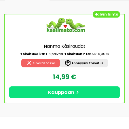
Halvin hinta
Nanma Käsiraudat
Toimitusaika:
1-3 päivää
Toimitushinta:
Alk. 6,90 €
close
package_2
Ei varastossa
Anonyymi toimitus
14,99 €
chevron_right
Kauppaan