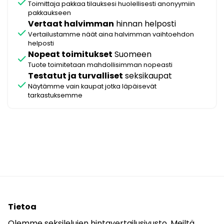
check
Toimittaja pakkaa tilauksesi huolellisesti anonyymiin
pakkaukseen
Vertaat halvimman
hinnan helposti
check
Vertailustamme näät aina halvimman vaihtoehdon
helposti
Nopeat toimitukset
Suomeen
check
Tuote toimitetaan mahdollisimman nopeasti
Testatut ja turvalliset
seksikaupat
check
Näytämme vain kaupat jotka läpäisevät
tarkastuksemme
Tietoa
Olemme seksilelujen hintavertailusivusto. Meiltä