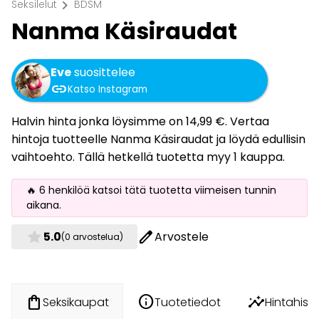
chevron_right
Seksilelut
BDSM
Nanma Käsiraudat
Eve
suosittelee
link
Katso Instagram
Halvin hinta jonka löysimme on 14,99 €. Vertaa
hintoja tuotteelle Nanma Käsiraudat ja löydä edullisin
vaihtoehto. Tällä hetkellä tuotetta myy 1 kauppa.
🔥 6 henkilöä katsoi tätä tuotetta viimeisen tunnin
aikana.
star
edit
5.0
Arvostele
(0 arvostelua)
info
insights
shopping_bag
Tuotetiedot
Hintahisto
Seksikaupat