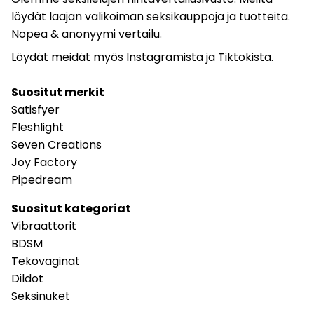
löydät laajan valikoiman seksikauppoja ja tuotteita.
Nopea & anonyymi vertailu.
Löydät meidät myös
Instagramista
ja
Tiktokista
.
Suositut merkit
Satisfyer
Fleshlight
Seven Creations
Joy Factory
Pipedream
Suositut kategoriat
Vibraattorit
BDSM
Tekovaginat
Dildot
Seksinuket