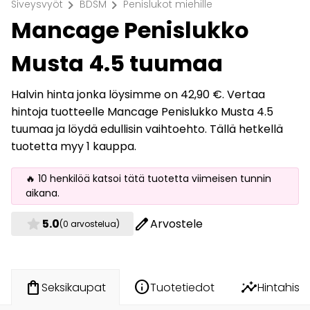
chevron_right
chevron_right
Siveysvyöt
BDSM
Penislukot miehille
Mancage Penislukko
Musta 4.5 tuumaa
Halvin hinta jonka löysimme on 42,90 €. Vertaa
hintoja tuotteelle Mancage Penislukko Musta 4.5
tuumaa ja löydä edullisin vaihtoehto. Tällä hetkellä
tuotetta myy 1 kauppa.
🔥 10 henkilöä katsoi tätä tuotetta viimeisen tunnin
aikana.
star
edit
5.0
Arvostele
(0 arvostelua)
info
insights
shopping_bag
Tuotetiedot
Hintahisto
Seksikaupat