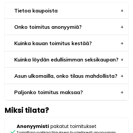
Tietoa kaupoista
Onko toimitus anonyymiä?
Kuinka kauan toimitus kestää?
Kuinka löydän edullisimman seksikaupan?
Asun ulkomailla, onko tilaus mahdollista?
Paljonko toimitus maksaa?
Miksi tilata?
Anonyymisti
pakatut toimitukset
check
Toimittaja pakkaa tilauksesi huolellisesti anonyymiin