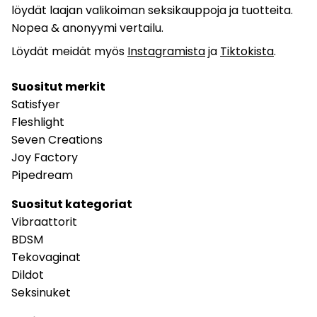
löydät laajan valikoiman seksikauppoja ja tuotteita.
Nopea & anonyymi vertailu.
Löydät meidät myös
Instagramista
ja
Tiktokista
.
Suositut merkit
Satisfyer
Fleshlight
Seven Creations
Joy Factory
Pipedream
Suositut kategoriat
Vibraattorit
BDSM
Tekovaginat
Dildot
Seksinuket