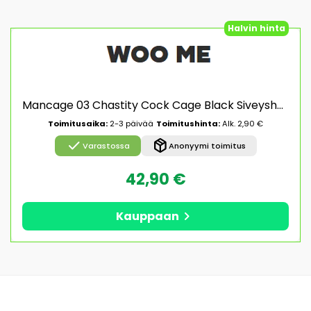
Halvin hinta
Mancage 03 Chastity Cock Cage Black Siveyshäkki
Toimitusaika:
2-3 päivää
Toimitushinta:
Alk. 2,90 €
check
package_2
Varastossa
Anonyymi toimitus
42,90 €
chevron_right
Kauppaan