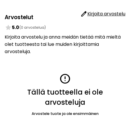
edit
Kirjoita arvostelu
Arvostelut
star
5.0
(0 arvostelua)
Kirjoita arvostelu ja anna meidän tietää mitä mieltä
olet tuotteesta tai lue muiden kirjoittamia
arvosteluja.
error
Tällä tuotteella ei ole
arvosteluja
Arvostele tuote ja ole ensimmäinen