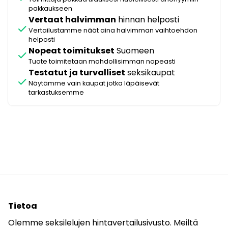
pakkaukseen
Vertaat halvimman
hinnan helposti
check
Vertailustamme näät aina halvimman vaihtoehdon
helposti
Nopeat toimitukset
Suomeen
check
Tuote toimitetaan mahdollisimman nopeasti
Testatut ja turvalliset
seksikaupat
check
Näytämme vain kaupat jotka läpäisevät
tarkastuksemme
Tietoa
Olemme seksilelujen hintavertailusivusto. Meiltä