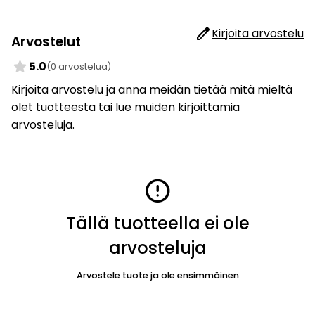
edit
Kirjoita arvostelu
Arvostelut
star
5.0
(0 arvostelua)
Kirjoita arvostelu ja anna meidän tietää mitä mieltä
olet tuotteesta tai lue muiden kirjoittamia
arvosteluja.
error
Tällä tuotteella ei ole
arvosteluja
Arvostele tuote ja ole ensimmäinen