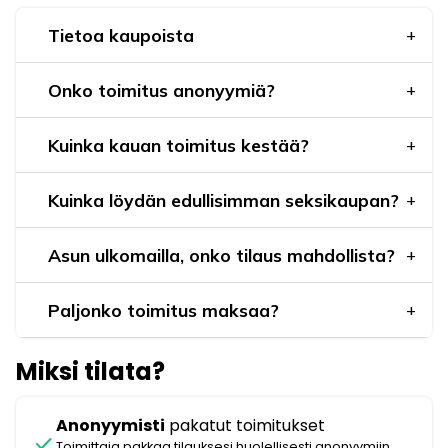
Tietoa kaupoista
Onko toimitus anonyymiä?
Kuinka kauan toimitus kestää?
Kuinka löydän edullisimman seksikaupan?
Asun ulkomailla, onko tilaus mahdollista?
Paljonko toimitus maksaa?
Miksi tilata?
Anonyymisti
pakatut toimitukset
check
Toimittaja pakkaa tilauksesi huolellisesti anonyymiin