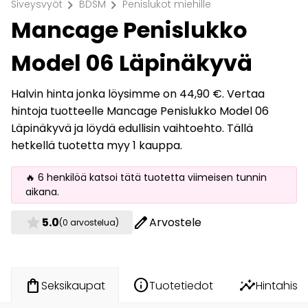
chevron_right
chevron_right
Siveysvyöt
BDSM
Penislukot miehille
Mancage Penislukko
Model 06 Läpinäkyvä
Halvin hinta jonka löysimme on 44,90 €. Vertaa
hintoja tuotteelle Mancage Penislukko Model 06
Läpinäkyvä ja löydä edullisin vaihtoehto. Tällä
hetkellä tuotetta myy 1 kauppa.
🔥 6 henkilöä katsoi tätä tuotetta viimeisen tunnin
aikana.
star
edit
5.0
Arvostele
(0 arvostelua)
info
insights
shopping_bag
Tuotetiedot
Hintahisto
Seksikaupat