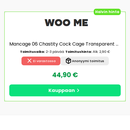
Halvin hinta
Mancage 06 Chastity Cock Cage Transparent Siveyshäkki
Toimitusaika:
2-3 päivää
Toimitushinta:
Alk. 2,90 €
close
package_2
Ei varastossa
Anonyymi toimitus
44,90 €
chevron_right
Kauppaan