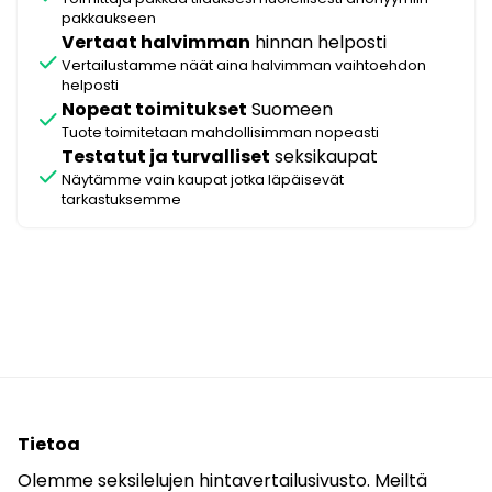
pakkaukseen
Vertaat halvimman
hinnan helposti
check
Vertailustamme näät aina halvimman vaihtoehdon
helposti
Nopeat toimitukset
Suomeen
check
Tuote toimitetaan mahdollisimman nopeasti
Testatut ja turvalliset
seksikaupat
check
Näytämme vain kaupat jotka läpäisevät
tarkastuksemme
Tietoa
Olemme seksilelujen hintavertailusivusto. Meiltä