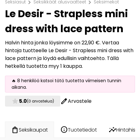
chevron_right
chevron_right
Seksiasut
Seksikkäät alusvaatteet
Seksimekot
Le Desir - Strapless mini
dress with lace pattern
Halvin hinta jonka löysimme on 22,90 €. Vertaa
hintoja tuotteelle Le Desir - Strapless mini dress with
lace pattern ja löydä edullisin vaihtoehto. Tällä
hetkellä tuotetta myy 1 kauppa.
🔥 8 henkilöä katsoi tätä tuotetta viimeisen tunnin
aikana.
star
edit
5.0
Arvostele
(0 arvostelua)
info
insights
shopping_bag
Tuotetiedot
Hintahisto
Seksikaupat