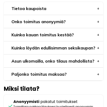
Tietoa kaupoista
Onko toimitus anonyymiä?
Kuinka kauan toimitus kestää?
Kuinka löydän edullisimman seksikaupan?
Asun ulkomailla, onko tilaus mahdollista?
Paljonko toimitus maksaa?
Miksi tilata?
Anonyymisti
pakatut toimitukset
check
Toimittaja pakkaa tilauksesi huolellisesti anonyymiin