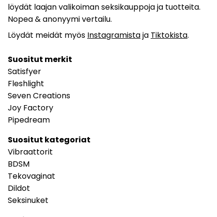
löydät laajan valikoiman seksikauppoja ja tuotteita.
Nopea & anonyymi vertailu.
Löydät meidät myös
Instagramista
ja
Tiktokista
.
Suositut merkit
Satisfyer
Fleshlight
Seven Creations
Joy Factory
Pipedream
Suositut kategoriat
Vibraattorit
BDSM
Tekovaginat
Dildot
Seksinuket