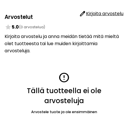
edit
Kirjoita arvostelu
Arvostelut
star
5.0
(0 arvostelua)
Kirjoita arvostelu ja anna meidän tietää mitä mieltä
olet tuotteesta tai lue muiden kirjoittamia
arvosteluja.
error
Tällä tuotteella ei ole
arvosteluja
Arvostele tuote ja ole ensimmäinen