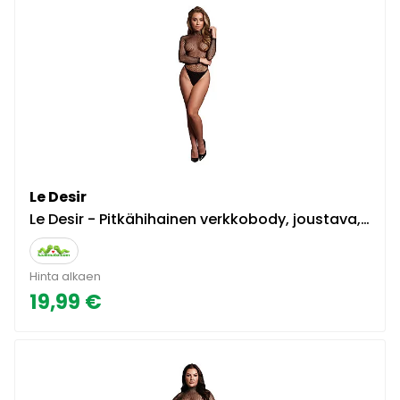
Le Desir
Le Desir - Pitkähihainen verkkobody, joustava, pehmeä, sensuelli, monipuolinen, musta
Hinta alkaen
19,99 €