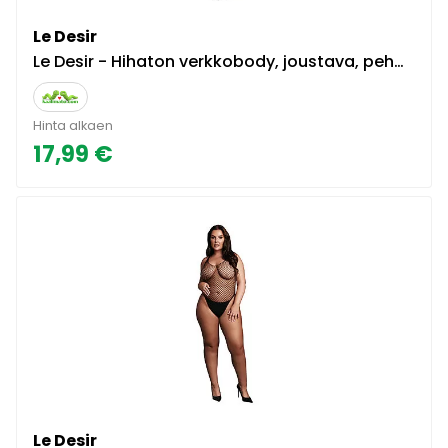
Le Desir
Le Desir - Hihaton verkkobody, joustava, pehmeä, seksikäs, monipuolinen, musta
Hinta alkaen
17,99 €
Le Desir