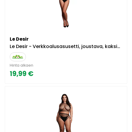
Le Desir
Le Desir - Verkkoalusasusetti, joustava, kaksiosainen, monikäyttöinen, seksikäs, musta
Hinta alkaen
19,99 €