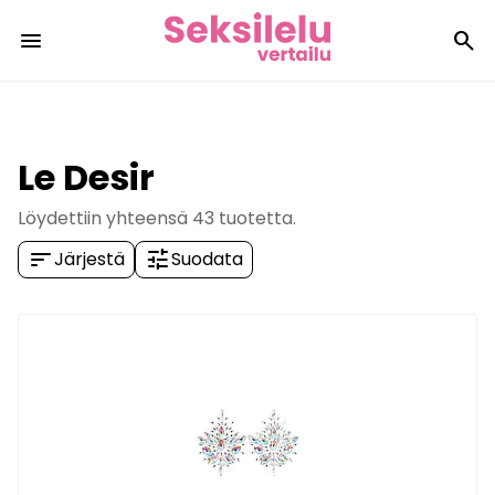
menu
search
Le Desir
Löydettiin yhteensä
43
tuotetta.
sort
tune
Järjestä
Suodata