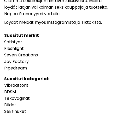
Olemme seksilelujen hintavertailusivusto. Meiltä
löydät laajan valikoiman seksikauppoja ja tuotteita.
Nopea & anonyymi vertailu.
Löydät meidät myös
Instagramista
ja
Tiktokista
.
Suositut merkit
Satisfyer
Fleshlight
Seven Creations
Joy Factory
Pipedream
Suositut kategoriat
Vibraattorit
BDSM
Tekovaginat
Dildot
Seksinuket