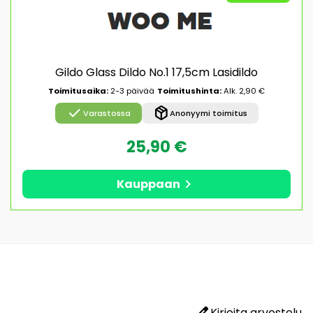
Gildo Glass Dildo No.1 17,5cm Lasidildo
Toimitusaika:
2-3 päivää
Toimitushinta:
Alk. 2,90 €
check
package_2
Varastossa
Anonyymi toimitus
25,90 €
chevron_right
Kauppaan
edit
Kirjoita arvostelu