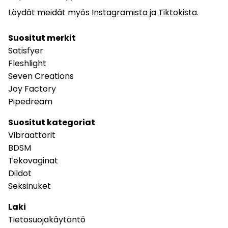
Löydät meidät myös
Instagramista
ja
Tiktokista
.
Suositut merkit
Satisfyer
Fleshlight
Seven Creations
Joy Factory
Pipedream
Suositut kategoriat
Vibraattorit
BDSM
Tekovaginat
Dildot
Seksinuket
Laki
Tietosuojakäytäntö