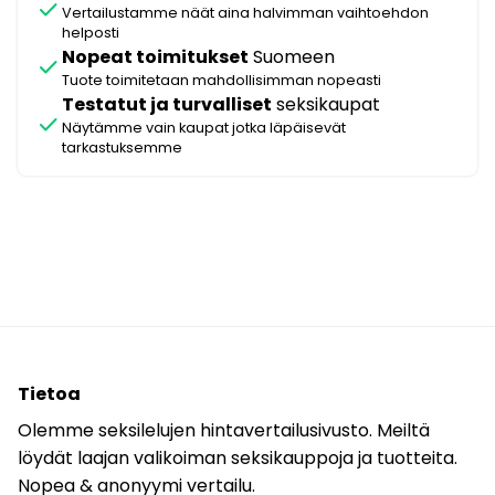
check
Vertailustamme näät aina halvimman vaihtoehdon
helposti
Nopeat toimitukset
Suomeen
check
Tuote toimitetaan mahdollisimman nopeasti
Testatut ja turvalliset
seksikaupat
check
Näytämme vain kaupat jotka läpäisevät
tarkastuksemme
Tietoa
Olemme seksilelujen hintavertailusivusto. Meiltä
löydät laajan valikoiman seksikauppoja ja tuotteita.
Nopea & anonyymi vertailu.