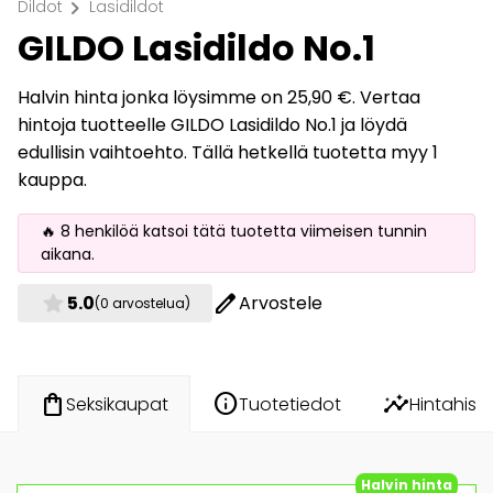
chevron_right
Dildot
Lasidildot
GILDO Lasidildo No.1
Halvin hinta jonka löysimme on 25,90 €. Vertaa
hintoja tuotteelle GILDO Lasidildo No.1 ja löydä
edullisin vaihtoehto. Tällä hetkellä tuotetta myy 1
kauppa.
🔥 8 henkilöä katsoi tätä tuotetta viimeisen tunnin
aikana.
star
edit
5.0
Arvostele
(0 arvostelua)
info
insights
shopping_bag
Tuotetiedot
Hintahisto
Seksikaupat
Halvin hinta