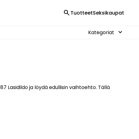
search
Tuotteet
Seksikaupat
keyboard_arrow_down
Kategoriat
7 Lasidildo ja löydä edullisin vaihtoehto. Tällä