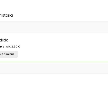
historia
dildo
nta:
Alk. 2,90 €
i toimitus