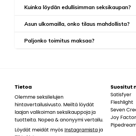
Kuinka löydän edullisimman seksikaupan?
Asun ulkomailla, onko tilaus mahdollista?
Paljonko toimitus maksaa?
Tietoa
Suositut 
Satisfyer
Olemme seksilelujen
Fleshlight
hintavertailusivusto. Meiltä löydät
Seven Cre
laajan valikoiman seksikauppoja ja
Joy Facto
tuotteita. Nopea & anonyymi vertailu.
Pipedrea
Löydät meidät myös
Instagramista
ja