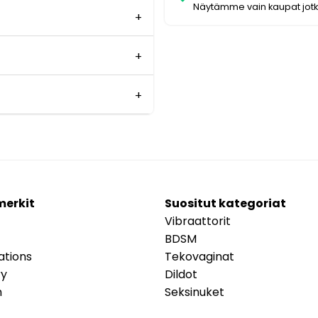
Näytämme vain kaupat jot
merkit
Suositut kategoriat
Vibraattorit
BDSM
ations
Tekovaginat
ry
Dildot
m
Seksinuket