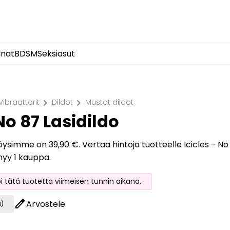
inat
BDSM
Seksiasut
chevron_right
chevron_right
Vibraattorit
Dildot
Mustat dildot
 No 87 Lasidildo
öysimme on 39,90 €. Vertaa hintoja tuotteelle Icicles - No 8
myy 1 kauppa.
oi tätä tuotetta viimeisen tunnin aikana.
edit
Arvostele
a)