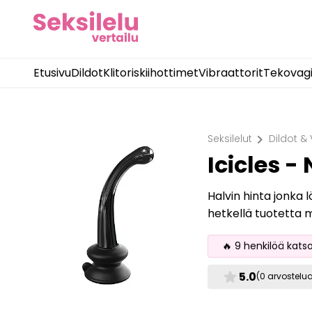
Etusivu
Dildot
Klitoriskiihottimet
Vibraattorit
Tekovag
chevron_right
Seksilelut
Dildot & 
Icicles -
Halvin hinta jonka l
hetkellä tuotetta 
🔥 9 henkilöä kats
star
5.0
(0 arvostelu