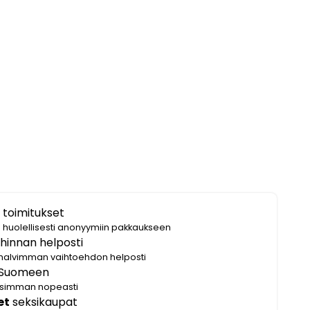
 toimitukset
i huolellisesti anonyymiin pakkaukseen
hinnan helposti
halvimman vaihtoehdon helposti
Suomeen
lisimman nopeasti
et
seksikaupat