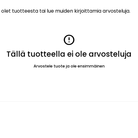
 olet tuotteesta tai lue muiden kirjoittamia arvosteluja.
error
Tällä tuotteella ei ole arvosteluja
Arvostele tuote ja ole ensimmäinen