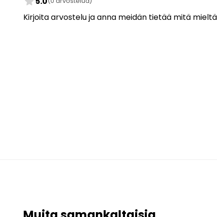
star
5.0
(0 arvostelua)
Kirjoita arvostelu ja anna meidän tietää mitä mieltä
Muita samankaltaisia