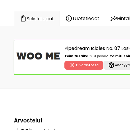
info
insights
shopping_bag
Tuotetiedot
Hinta
Seksikaupat
Pipedream Icicles No. 87 Lasi
Toimitusaika:
2-3 päivää
Toimitushi
close
package_2
Ei varastossa
Anonyym
Arvostelut