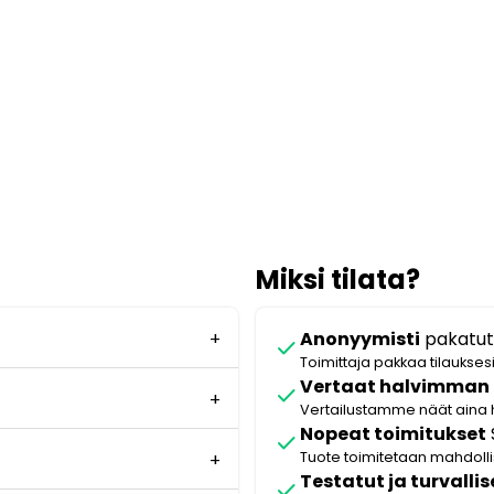
Miksi tilata?
Anonyymisti
pakatut
check
Toimittaja pakkaa tilaukses
Vertaat halvimman
check
Vertailustamme näät aina 
Nopeat toimitukset
check
Tuote toimitetaan mahdol
Testatut ja turvallis
check