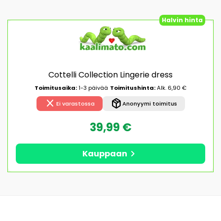
Halvin hinta
Cottelli Collection Lingerie dress
Toimitusaika:
1-3 päivää
Toimitushinta:
Alk. 6,90 €
close
package_2
Ei varastossa
Anonyymi toimitus
39,99 €
chevron_right
Kauppaan