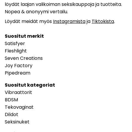
löydät laajan valikoiman seksikauppoja ja tuotteita.
Nopea & anonyymi vertailu.
Löydät meidät myös
Instagramista
ja
Tiktokista
.
Suositut merkit
Satisfyer
Fleshlight
Seven Creations
Joy Factory
Pipedream
Suositut kategoriat
Vibraattorit
BDSM
Tekovaginat
Dildot
Seksinuket