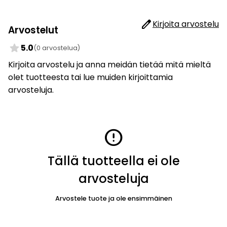
edit
Kirjoita arvostelu
Arvostelut
star
5.0
(0 arvostelua)
Kirjoita arvostelu ja anna meidän tietää mitä mieltä
olet tuotteesta tai lue muiden kirjoittamia
arvosteluja.
error
Tällä tuotteella ei ole
arvosteluja
Arvostele tuote ja ole ensimmäinen