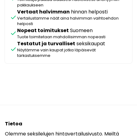
pakkaukseen
Vertaat halvimman
hinnan helposti
check
Vertailustamme näät aina halvimman vaihtoehdon
helposti
Nopeat toimitukset
Suomeen
check
Tuote toimitetaan mahdollisimman nopeasti
Testatut ja turvalliset
seksikaupat
check
Näytämme vain kaupat jotka läpäisevät
tarkastuksemme
Tietoa
Olemme seksilelujen hintavertailusivusto. Meiltä