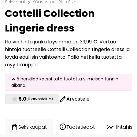
chevron_right
Seksiasut
Yöasusteet Plus Size
Cottelli Collection
Lingerie dress
Halvin hinta jonka löysimme on 39,99 €. Vertaa
hintoja tuotteelle Cottelli Collection Lingerie dress ja
löydä edullisin vaihtoehto. Tällä hetkellä tuotetta
myy 1 kauppa.
🔥 5 henkilöä katsoi tätä tuotetta viimeisen tunnin
aikana.
star
edit
5.0
Arvostele
(0 arvostelua)
info
insights
shopping_bag
Tuotetiedot
Hintahisto
Seksikaupat