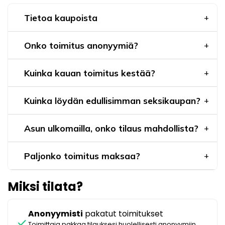
Tietoa kaupoista
Onko toimitus anonyymiä?
Kuinka kauan toimitus kestää?
Kuinka löydän edullisimman seksikaupan?
Asun ulkomailla, onko tilaus mahdollista?
Paljonko toimitus maksaa?
Miksi tilata?
Anonyymisti
pakatut toimitukset
check
Toimittaja pakkaa tilauksesi huolellisesti anonyymiin