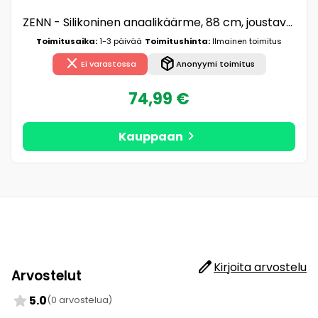
ZENN - Silikoninen anaalikäärme, 88 cm, joustava, laadukas, musta
Toimitusaika:
1-3 päivää
Toimitushinta:
Ilmainen toimitus
close
package_2
Ei varastossa
Anonyymi toimitus
74,99 €
chevron_right
Kauppaan
edit
Kirjoita arvostelu
Arvostelut
star
5.0
(0 arvostelua)