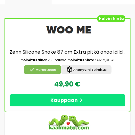
Halvin hinta
Zenn Silicone Snake 87 cm Extra pitkä anaalidildo
Toimitusaika:
2-3 päivää
Toimitushinta:
Alk. 2,90 €
check
package_2
Varastossa
Anonyymi toimitus
49,90 €
chevron_right
Kauppaan