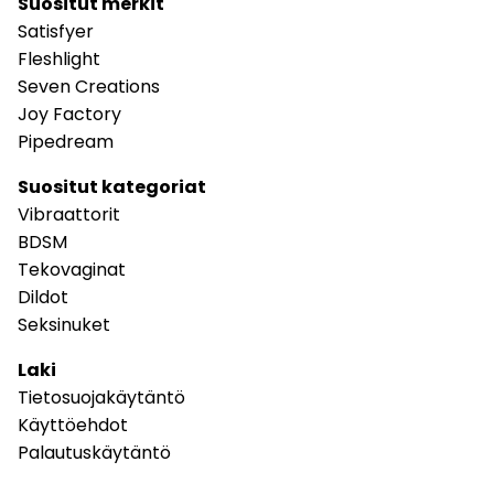
Suositut merkit
Satisfyer
Fleshlight
Seven Creations
Joy Factory
Pipedream
Suositut kategoriat
Vibraattorit
BDSM
Tekovaginat
Dildot
Seksinuket
Laki
Tietosuojakäytäntö
Käyttöehdot
Palautuskäytäntö