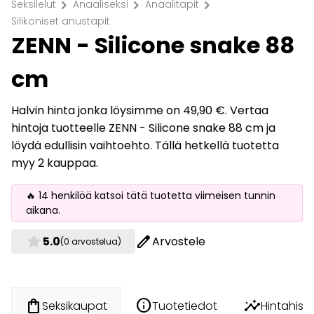
chevron_right
chevron_right
chevron_right
Seksilelut
Anaaliseksi
Anaalitapit
Silikoniset anustapit
ZENN - Silicone snake 88
cm
Halvin hinta jonka löysimme on 49,90 €. Vertaa
hintoja tuotteelle ZENN - Silicone snake 88 cm ja
löydä edullisin vaihtoehto. Tällä hetkellä tuotetta
myy 2 kauppaa.
🔥 14 henkilöä katsoi tätä tuotetta viimeisen tunnin
aikana.
star
edit
5.0
Arvostele
(0 arvostelua)
info
insights
shopping_bag
Tuotetiedot
Hintahisto
Seksikaupat