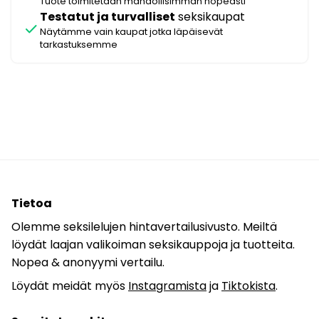
Tuote toimitetaan mahdollisimman nopeasti
Testatut ja turvalliset
seksikaupat
check
Näytämme vain kaupat jotka läpäisevät
tarkastuksemme
Tietoa
Olemme seksilelujen hintavertailusivusto. Meiltä
löydät laajan valikoiman seksikauppoja ja tuotteita.
Nopea & anonyymi vertailu.
Löydät meidät myös
Instagramista
ja
Tiktokista
.