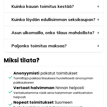
Kuinka kauan toimitus kestää?
Kuinka löydän edullisimman seksikaupan?
Asun ulkomailla, onko tilaus mahdollista?
Paljonko toimitus maksaa?
Miksi tilata?
Anonyymisti
pakatut toimitukset
check
Toimittaja pakkaa tilauksesi huolellisesti anonyymiin
pakkaukseen
Vertaat halvimman
hinnan helposti
check
Vertailustamme näät aina halvimman vaihtoehdon
helposti
Nopeat toimitukset
Suomeen
check