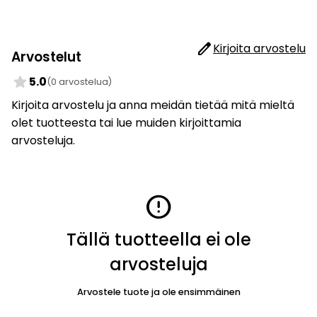
edit
Kirjoita arvostelu
Arvostelut
star
5.0
(0 arvostelua)
Kirjoita arvostelu ja anna meidän tietää mitä mieltä
olet tuotteesta tai lue muiden kirjoittamia
arvosteluja.
error
Tällä tuotteella ei ole
arvosteluja
Arvostele tuote ja ole ensimmäinen