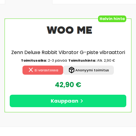
Halvin hinta
Zenn Deluxe Rabbit Vibrator G-piste vibraattori
Toimitusaika:
2-3 päivää
Toimitushinta:
Alk. 2,90 €
close
package_2
Ei varastossa
Anonyymi toimitus
42,90 €
chevron_right
Kauppaan