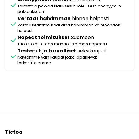
check
Toimittaja pakkaa tilauksesi huolellisesti anonyymiin
pakkaukseen
Vertaat halvimman
hinnan helposti
check
Vertailustamme näät aina halvimman vaihtoehdon
helposti
Nopeat toimitukset
Suomeen
check
Tuote toimitetaan mahdollisimman nopeasti
Testatut ja turvalliset
seksikaupat
check
Näytämme vain kaupat jotka läpäisevät
tarkastuksemme
Tietoa