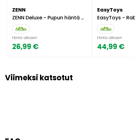
ZENN
EasyToys
ZENN Deluxe - Pupun häntä anaalitappi, musta pörröinen, metallinen, eri vaihtoehtoja
EasyToys - Rabbi
Hinta alkaen
Hinta alkaen
26,99 €
44,99 €
Viimeksi katsotut