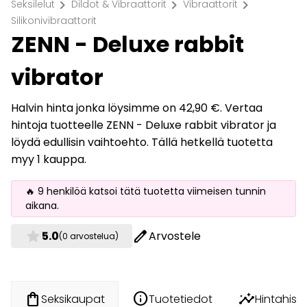
chevron_right
chevron_right
chevron_right
Seksilelut
Dildot & Vibraattorit
Vibraattorit
Silikonivibraattorit
ZENN - Deluxe rabbit
vibrator
Halvin hinta jonka löysimme on 42,90 €. Vertaa
hintoja tuotteelle ZENN - Deluxe rabbit vibrator ja
löydä edullisin vaihtoehto. Tällä hetkellä tuotetta
myy 1 kauppa.
🔥 9 henkilöä katsoi tätä tuotetta viimeisen tunnin
aikana.
star
edit
5.0
Arvostele
(0 arvostelua)
info
insights
shopping_bag
Tuotetiedot
Hintahisto
Seksikaupat