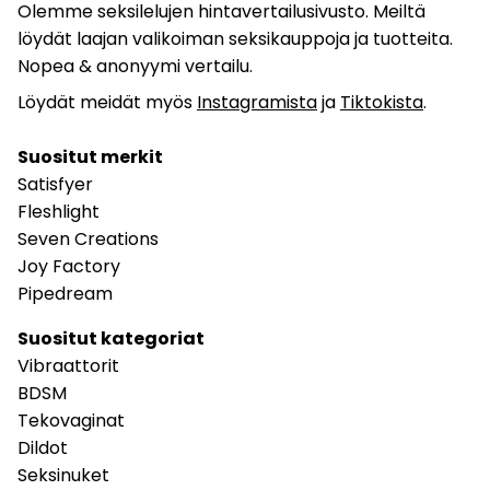
Olemme seksilelujen hintavertailusivusto. Meiltä
löydät laajan valikoiman seksikauppoja ja tuotteita.
Nopea & anonyymi vertailu.
Löydät meidät myös
Instagramista
ja
Tiktokista
.
Suositut merkit
Satisfyer
Fleshlight
Seven Creations
Joy Factory
Pipedream
Suositut kategoriat
Vibraattorit
BDSM
Tekovaginat
Dildot
Seksinuket