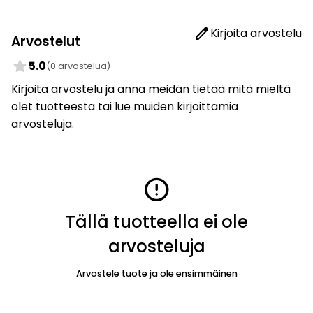
edit
Kirjoita arvostelu
Arvostelut
star
5.0
(0 arvostelua)
Kirjoita arvostelu ja anna meidän tietää mitä mieltä
olet tuotteesta tai lue muiden kirjoittamia
arvosteluja.
error
Tällä tuotteella ei ole
arvosteluja
Arvostele tuote ja ole ensimmäinen