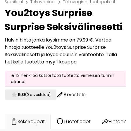
chevron_right
chevron_right
Seksilelut
Tekovaginat
Tekovaginat tuotepaketit
You2toys Surprise
Surprise Seksivälinesetti
Halvin hinta jonka löysimme on 79,99 €. Vertaa
hintoja tuotteelle You2toys Surprise Surprise
Seksivälinesetti ja löydä edullisin vaihtoehto. Tällä
hetkellä tuotetta myy 1 kauppa.
🔥 13 henkilöä katsoi tätä tuotetta viimeisen tunnin
aikana.
star
edit
5.0
Arvostele
(0 arvostelua)
info
insights
shopping_bag
Tuotetiedot
Hintahisto
Seksikaupat