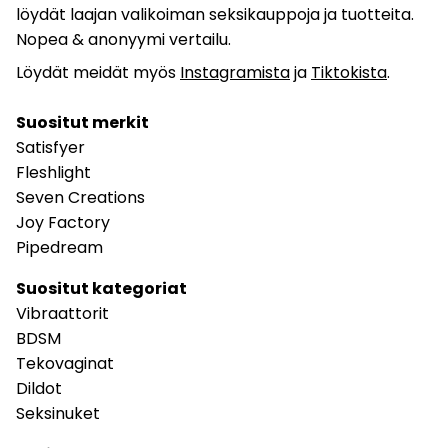
löydät laajan valikoiman seksikauppoja ja tuotteita.
Nopea & anonyymi vertailu.
Löydät meidät myös
Instagramista
ja
Tiktokista
.
Suositut merkit
Satisfyer
Fleshlight
Seven Creations
Joy Factory
Pipedream
Suositut kategoriat
Vibraattorit
BDSM
Tekovaginat
Dildot
Seksinuket