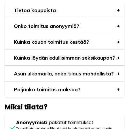
Tietoa kaupoista
Onko toimitus anonyymiä?
Kuinka kauan toimitus kestää?
Kuinka löydän edullisimman seksikaupan?
Asun ulkomailla, onko tilaus mahdollista?
Paljonko toimitus maksaa?
Miksi tilata?
Anonyymisti
pakatut toimitukset
check
Toimittaja pakkaa tilauksesi huolellisesti anonyymiin