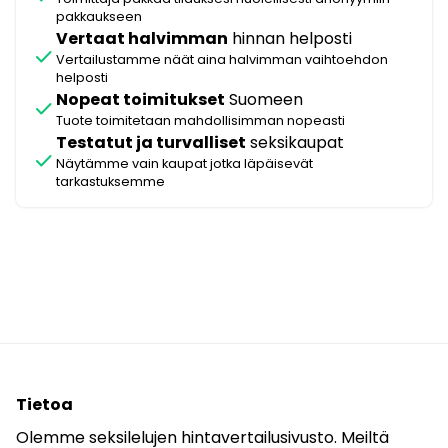
pakkaukseen
Vertaat halvimman
hinnan helposti
check
Vertailustamme näät aina halvimman vaihtoehdon
helposti
Nopeat toimitukset
Suomeen
check
Tuote toimitetaan mahdollisimman nopeasti
Testatut ja turvalliset
seksikaupat
check
Näytämme vain kaupat jotka läpäisevät
tarkastuksemme
Tietoa
Olemme seksilelujen hintavertailusivusto. Meiltä