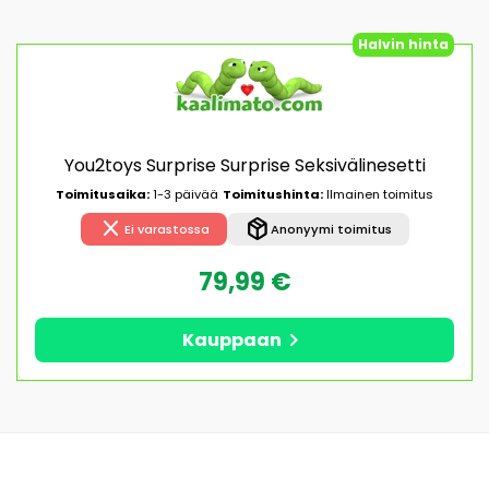
Halvin hinta
You2toys Surprise Surprise Seksivälinesetti
Toimitusaika:
1-3 päivää
Toimitushinta:
Ilmainen toimitus
close
package_2
Ei varastossa
Anonyymi toimitus
79,99 €
chevron_right
Kauppaan