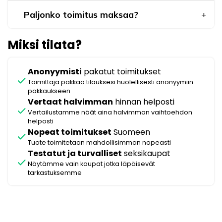
Paljonko toimitus maksaa?
Miksi tilata?
Anonyymisti
pakatut toimitukset
check
Toimittaja pakkaa tilauksesi huolellisesti anonyymiin
pakkaukseen
Vertaat halvimman
hinnan helposti
check
Vertailustamme näät aina halvimman vaihtoehdon
helposti
Nopeat toimitukset
Suomeen
check
Tuote toimitetaan mahdollisimman nopeasti
Testatut ja turvalliset
seksikaupat
check
Näytämme vain kaupat jotka läpäisevät
tarkastuksemme