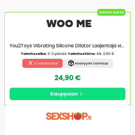
Halvin hinta
You2Toys Vibrating Silicone Dilator Laajentaja vibraattorilla
Toimitusaika:
2-3 päivää
Toimitushinta:
Alk. 2,90 €
close
package_2
Ei varastossa
Anonyymi toimitus
24,90 €
chevron_right
Kauppaan