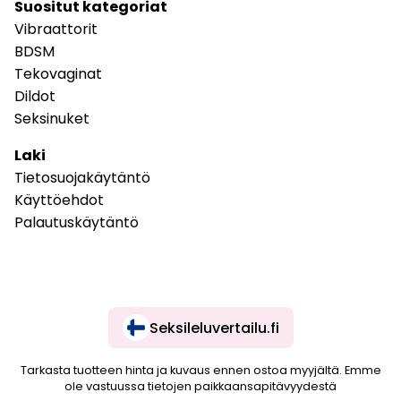
Suositut kategoriat
Vibraattorit
BDSM
Tekovaginat
Dildot
Seksinuket
Laki
Tietosuojakäytäntö
Käyttöehdot
Palautuskäytäntö
Seksileluvertailu.fi
Tarkasta tuotteen hinta ja kuvaus ennen ostoa myyjältä. Emme
ole vastuussa tietojen paikkaansapitävyydestä