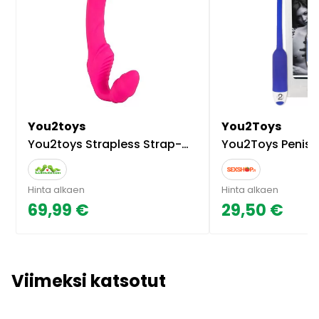
You2toys
You2Toys
You2toys Strapless Strap-On - Moottoroitu tuplavibraattori, kahdella moottorilla, taivuteltava, silikoninen, ladattava, pinkki
You2Toys Penispora 
Hinta alkaen
Hinta alkaen
69,99 €
29,50 €
Viimeksi katsotut