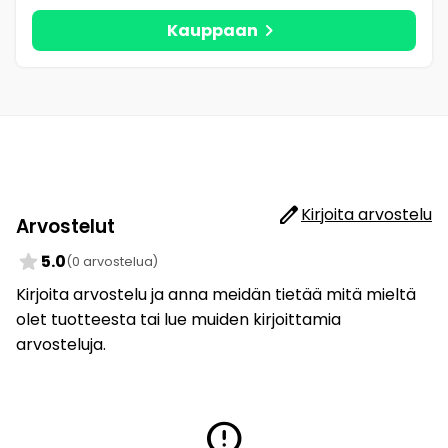
chevron_right
Kauppaan
edit
Kirjoita arvostelu
Arvostelut
star
5.0
(0 arvostelua)
Kirjoita arvostelu ja anna meidän tietää mitä mieltä
olet tuotteesta tai lue muiden kirjoittamia
arvosteluja.
error