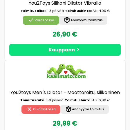
You2Toys Silikoni Dilator Vibralla
Toimitusaika:
1-3 päivää
Toimitushinta:
Alk. 4,90 €
check
package_2
Varastossa
Anonyymi toimitus
26,90 €
chevron_right
Kauppaan
You2toys Men´s Dilator - Moottoroitu, silikoninen
Toimitusaika:
1-3 päivää
Toimitushinta:
Alk. 6,90 €
close
package_2
Ei varastossa
Anonyymi toimitus
29,99 €