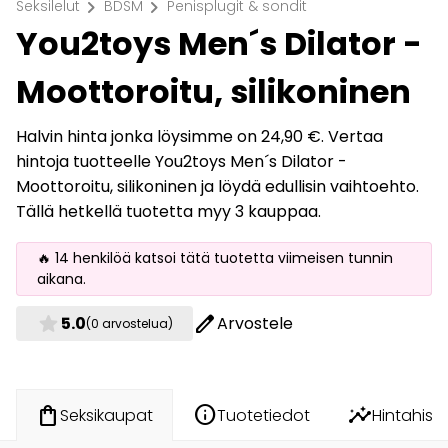
chevron_right
chevron_right
Seksilelut
BDSM
Penisplugit & sondit
You2toys Men´s Dilator -
Moottoroitu, silikoninen
Halvin hinta jonka löysimme on 24,90 €. Vertaa
hintoja tuotteelle You2toys Men´s Dilator -
Moottoroitu, silikoninen ja löydä edullisin vaihtoehto.
Tällä hetkellä tuotetta myy 3 kauppaa.
🔥 14 henkilöä katsoi tätä tuotetta viimeisen tunnin
aikana.
star
edit
5.0
Arvostele
(0 arvostelua)
info
insights
shopping_bag
Tuotetiedot
Hintahisto
Seksikaupat