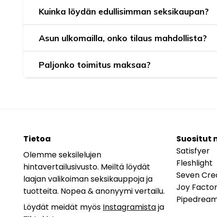
Kuinka löydän edullisimman seksikaupan?
Asun ulkomailla, onko tilaus mahdollista?
Paljonko toimitus maksaa?
Tietoa
Suositut 
Satisfyer
Olemme seksilelujen
Fleshlight
hintavertailusivusto. Meiltä löydät
Seven Cre
laajan valikoiman seksikauppoja ja
Joy Facto
tuotteita. Nopea & anonyymi vertailu.
Pipedrea
Löydät meidät myös
Instagramista
ja