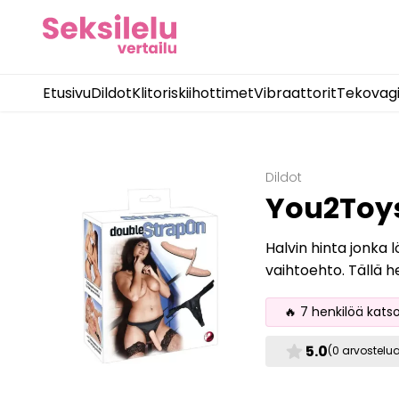
Etusivu
Dildot
Klitoriskiihottimet
Vibraattorit
Tekovag
Dildot
You2Toys
Halvin hinta jonka 
vaihtoehto. Tällä h
🔥 7 henkilöä kats
star
5.0
(0 arvostelu