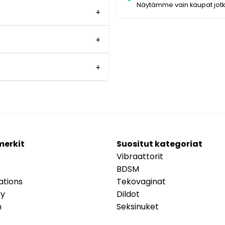
Näytämme vain kaupat jot
merkit
Suositut kategoriat
Vibraattorit
BDSM
ations
Tekovaginat
ry
Dildot
m
Seksinuket