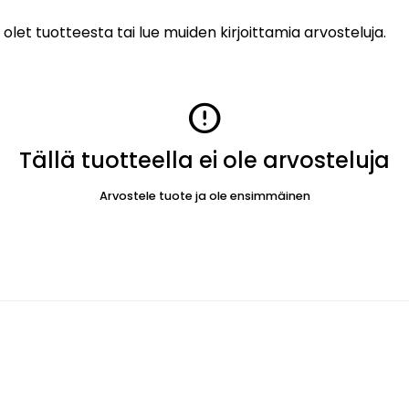
 olet tuotteesta tai lue muiden kirjoittamia arvosteluja.
error
Tällä tuotteella ei ole arvosteluja
Arvostele tuote ja ole ensimmäinen