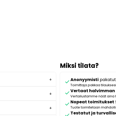
Miksi tilata?
Anonyymisti
pakatut
check
Toimittaja pakkaa tilaukses
Vertaat halvimman
check
Vertailustamme näät aina 
Nopeat toimitukset
check
Tuote toimitetaan mahdol
Testatut ja turvallis
check