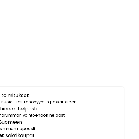
 toimitukset
i huolellisesti anonyymiin pakkaukseen
hinnan helposti
halvimman vaihtoehdon helposti
Suomeen
lisimman nopeasti
et
seksikaupat