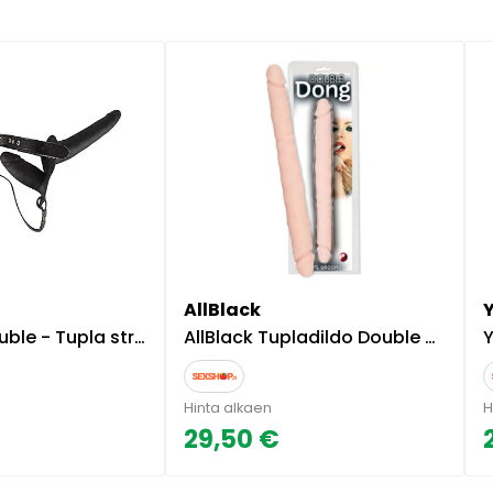
AllBlack
e - Tupla strap-on
AllBlack Tupladildo Double Dong
Y
Hinta alkaen
H
29,50 €