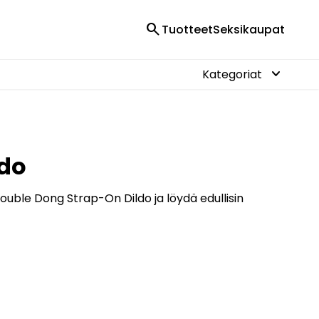
search
Tuotteet
Seksikaupat
keyboard_arrow_down
Kategoriat
ldo
ouble Dong Strap-On Dildo ja löydä edullisin