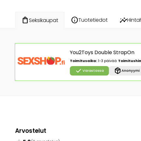
info
insights
shopping_bag
Tuotetiedot
Hinta
Seksikaupat
You2Toys Double StrapOn
Toimitusaika:
1-3 päivää
Toimitushin
check
package_2
Varastossa
Anonyymi 
Arvostelut