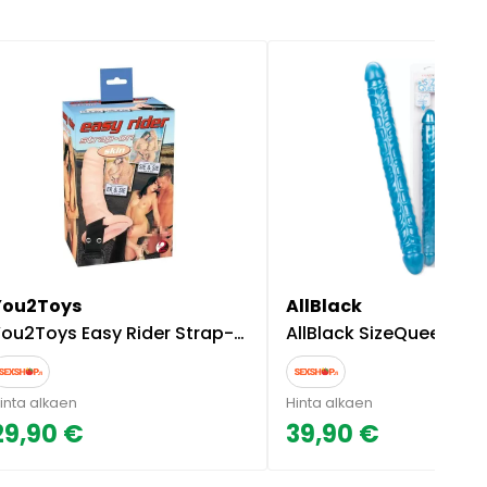
You2Toys
AllBlack
ou2Toys Easy Rider Strap-On Dildo Moottorilla
AllBlack SizeQueen Sininen Doubl
inta alkaen
Hinta alkaen
29,90 €
39,90 €