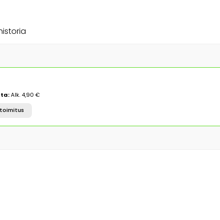
historia
ta:
Alk. 4,90 €
toimitus