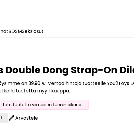
inat
BDSM
Seksiasut
 Double Dong Strap-On Di
löysimme on 39,90 €. Vertaa hintoja tuotteelle You2Toys D
etkellä tuotetta myy 1 kauppa.
oi tätä tuotetta viimeisen tunnin aikana.
edit
Arvostele
a)