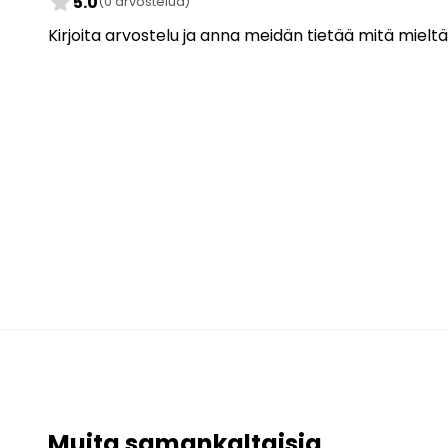
star
5.0
(0 arvostelua)
Kirjoita arvostelu ja anna meidän tietää mitä mieltä
Muita samankaltaisia