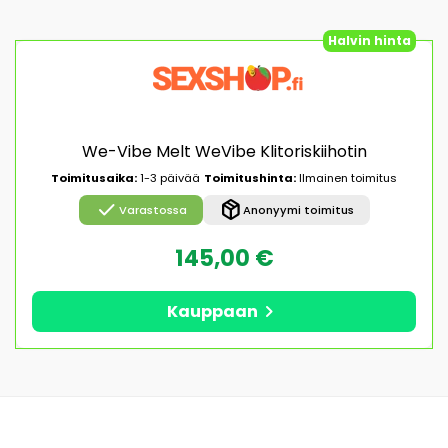
Halvin hinta
We-Vibe Melt WeVibe Klitoriskiihotin
Toimitusaika:
1-3 päivää
Toimitushinta:
Ilmainen toimitus
check
package_2
Varastossa
Anonyymi toimitus
145,00 €
chevron_right
Kauppaan