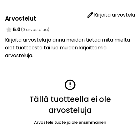
edit
Kirjoita arvostelu
Arvostelut
star
5.0
(0 arvostelua)
Kirjoita arvostelu ja anna meidän tietää mitä mieltä
olet tuotteesta tai lue muiden kirjoittamia
arvosteluja.
error
Tällä tuotteella ei ole
arvosteluja
Arvostele tuote ja ole ensimmäinen