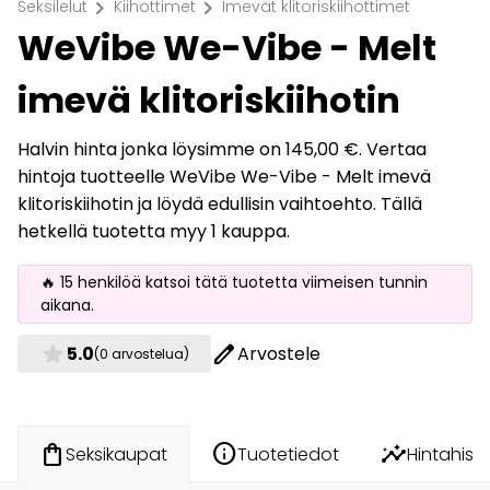
chevron_right
chevron_right
Seksilelut
Kiihottimet
Imevät klitoriskiihottimet
WeVibe We-Vibe - Melt
imevä klitoriskiihotin
Halvin hinta jonka löysimme on 145,00 €. Vertaa
hintoja tuotteelle WeVibe We-Vibe - Melt imevä
klitoriskiihotin ja löydä edullisin vaihtoehto. Tällä
hetkellä tuotetta myy 1 kauppa.
🔥 15 henkilöä katsoi tätä tuotetta viimeisen tunnin
aikana.
star
edit
5.0
Arvostele
(0 arvostelua)
info
insights
shopping_bag
Tuotetiedot
Hintahisto
Seksikaupat