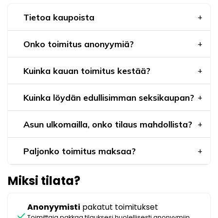
Tietoa kaupoista
Onko toimitus anonyymiä?
Kuinka kauan toimitus kestää?
Kuinka löydän edullisimman seksikaupan?
Asun ulkomailla, onko tilaus mahdollista?
Paljonko toimitus maksaa?
Miksi tilata?
Anonyymisti
pakatut toimitukset
check
Toimittaja pakkaa tilauksesi huolellisesti anonyymiin