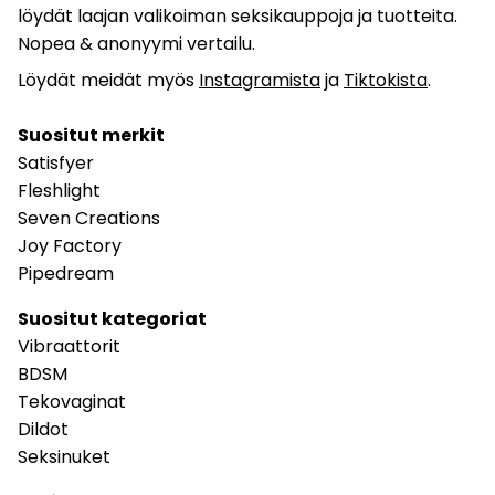
löydät laajan valikoiman seksikauppoja ja tuotteita.
Nopea & anonyymi vertailu.
Löydät meidät myös
Instagramista
ja
Tiktokista
.
Suositut merkit
Satisfyer
Fleshlight
Seven Creations
Joy Factory
Pipedream
Suositut kategoriat
Vibraattorit
BDSM
Tekovaginat
Dildot
Seksinuket