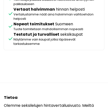
pakkaukseen
Vertaat halvimman
hinnan helposti
check
Vertailustamme näät aina halvimman vaihtoehdon
helposti
Nopeat toimitukset
Suomeen
check
Tuote toimitetaan mahdollisimman nopeasti
Testatut ja turvalliset
seksikaupat
check
Näytämme vain kaupat jotka läpäisevät
tarkastuksemme
Tietoa
Olemme seksilelujen hintavertailusivusto. Meiltä