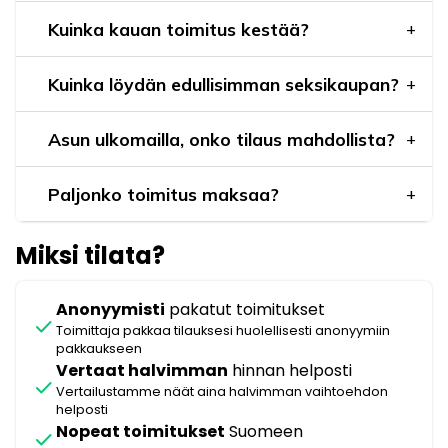
Kuinka kauan toimitus kestää?
Kuinka löydän edullisimman seksikaupan?
Asun ulkomailla, onko tilaus mahdollista?
Paljonko toimitus maksaa?
Miksi tilata?
Anonyymisti
pakatut toimitukset
check
Toimittaja pakkaa tilauksesi huolellisesti anonyymiin
pakkaukseen
Vertaat halvimman
hinnan helposti
check
Vertailustamme näät aina halvimman vaihtoehdon
helposti
Nopeat toimitukset
Suomeen
check