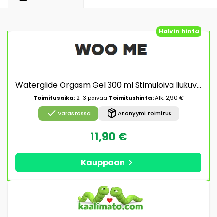
Halvin hinta
Waterglide Orgasm Gel 300 ml Stimuloiva liukuvoide
Toimitusaika:
2-3 päivää
Toimitushinta:
Alk. 2,90 €
check
package_2
Varastossa
Anonyymi toimitus
11,90 €
chevron_right
Kauppaan