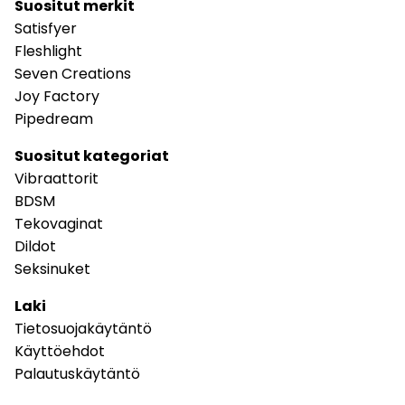
Suositut merkit
Satisfyer
Fleshlight
Seven Creations
Joy Factory
Pipedream
Suositut kategoriat
Vibraattorit
BDSM
Tekovaginat
Dildot
Seksinuket
Laki
Tietosuojakäytäntö
Käyttöehdot
Palautuskäytäntö