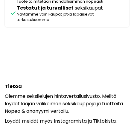
Tuote toimitetaan mahdollisimman nopeasti
Testatut ja turvalliset
seksikaupat
check
Näytämme vain kaupat jotka läpäisevät
tarkastuksemme
Tietoa
Olemme seksilelujen hintavertailusivusto. Meiltä
löydät laajan valikoiman seksikauppoja ja tuotteita.
Nopea & anonyymi vertailu.
Löydät meidät myös
Instagramista
ja
Tiktokista
.