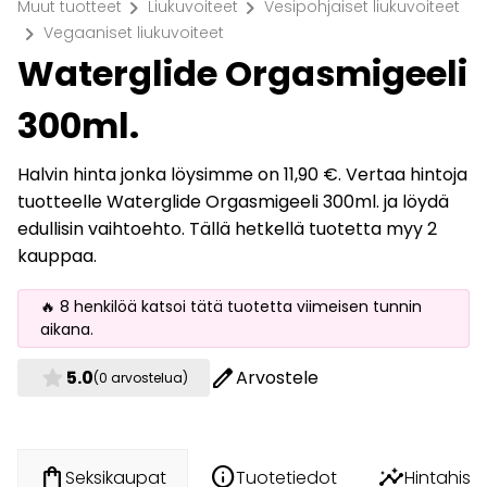
chevron_right
chevron_right
Muut tuotteet
Liukuvoiteet
Vesipohjaiset liukuvoiteet
chevron_right
Vegaaniset liukuvoiteet
Waterglide Orgasmigeeli
300ml.
Halvin hinta jonka löysimme on 11,90 €. Vertaa hintoja
tuotteelle Waterglide Orgasmigeeli 300ml. ja löydä
edullisin vaihtoehto. Tällä hetkellä tuotetta myy 2
kauppaa.
🔥 8 henkilöä katsoi tätä tuotetta viimeisen tunnin
aikana.
star
edit
5.0
Arvostele
(0 arvostelua)
info
insights
shopping_bag
Tuotetiedot
Hintahisto
Seksikaupat