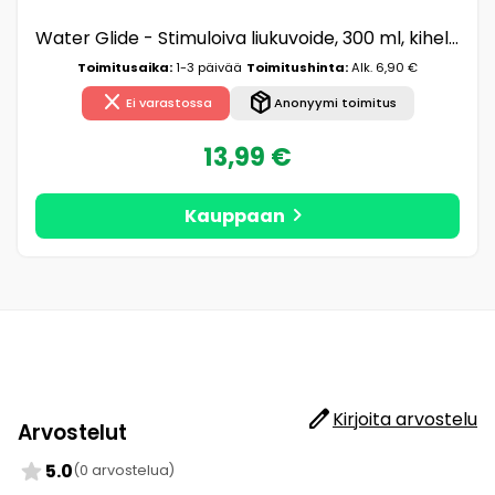
Water Glide - Stimuloiva liukuvoide, 300 ml, kihelmöivä, vesipohjainen, vegaaninen
Toimitusaika:
1-3 päivää
Toimitushinta:
Alk. 6,90 €
close
package_2
Ei varastossa
Anonyymi toimitus
13,99 €
chevron_right
Kauppaan
edit
Kirjoita arvostelu
Arvostelut
star
5.0
(0 arvostelua)