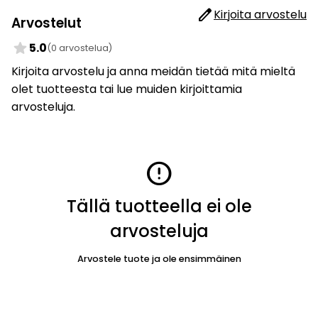
edit
Kirjoita arvostelu
Arvostelut
star
5.0
(0 arvostelua)
Kirjoita arvostelu ja anna meidän tietää mitä mieltä
olet tuotteesta tai lue muiden kirjoittamia
arvosteluja.
error
Tällä tuotteella ei ole
arvosteluja
Arvostele tuote ja ole ensimmäinen