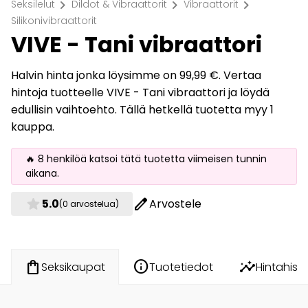
chevron_right
chevron_right
chevron_right
Seksilelut
Dildot & Vibraattorit
Vibraattorit
Silikonivibraattorit
VIVE - Tani vibraattori
Halvin hinta jonka löysimme on 99,99 €. Vertaa
hintoja tuotteelle VIVE - Tani vibraattori ja löydä
edullisin vaihtoehto. Tällä hetkellä tuotetta myy 1
kauppa.
🔥 8 henkilöä katsoi tätä tuotetta viimeisen tunnin
aikana.
star
edit
5.0
Arvostele
(0 arvostelua)
info
insights
shopping_bag
Tuotetiedot
Hintahisto
Seksikaupat