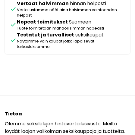
Vertaat halvimman
hinnan helposti
check
Vertailustamme näät aina halvimman vaihtoehdon
helposti
Nopeat toimitukset
Suomeen
check
Tuote toimitetaan mahdollisimman nopeasti
Testatut ja turvalliset
seksikaupat
check
Näytämme vain kaupat jotka läpäisevät
tarkastuksemme
Tietoa
Olemme seksilelujen hintavertailusivusto. Meiltä
löydät laajan valikoiman seksikauppoja ja tuotteita.