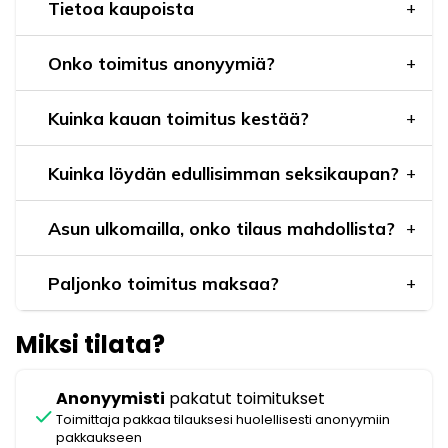
Tietoa kaupoista
Onko toimitus anonyymiä?
Kuinka kauan toimitus kestää?
Kuinka löydän edullisimman seksikaupan?
Asun ulkomailla, onko tilaus mahdollista?
Paljonko toimitus maksaa?
Miksi tilata?
Anonyymisti
pakatut toimitukset
check
Toimittaja pakkaa tilauksesi huolellisesti anonyymiin
pakkaukseen