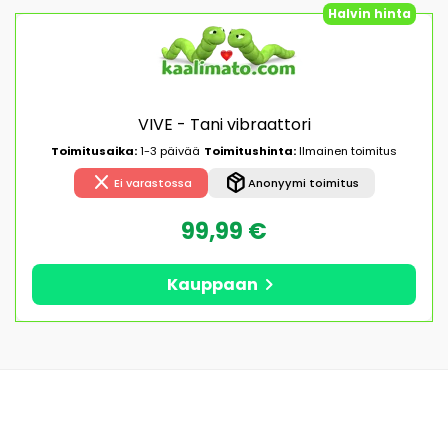
Halvin hinta
VIVE - Tani vibraattori
Toimitusaika:
1-3 päivää
Toimitushinta:
Ilmainen toimitus
close
package_2
Ei varastossa
Anonyymi toimitus
99,99 €
chevron_right
Kauppaan