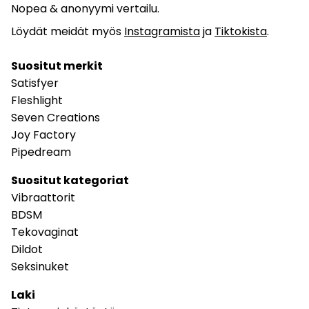
Nopea & anonyymi vertailu.
Löydät meidät myös
Instagramista
ja
Tiktokista
.
Suositut merkit
Satisfyer
Fleshlight
Seven Creations
Joy Factory
Pipedream
Suositut kategoriat
Vibraattorit
BDSM
Tekovaginat
Dildot
Seksinuket
Laki