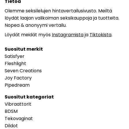
Tietoa
Olemme seksilelujen hintavertailusivusto. Meiltä
löydät laajan valikoiman seksikauppoja ja tuotteita.
Nopea & anonyymi vertailu.
Löydät meidät myös
Instagramista
ja
Tiktokista
.
Suositut merkit
Satisfyer
Fleshlight
Seven Creations
Joy Factory
Pipedream
Suositut kategoriat
Vibraattorit
BDSM
Tekovaginat
Dildot