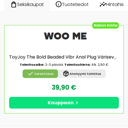
info
insights
shopping_bag
Tuotetiedot
Hintahisto
Seksikaupat
Halvin hinta
ToyJoy The Bold Beaded Vibr Anal Plug Värisevä anaalitappi
Toimitusaika:
2-3 päivää
Toimitushinta:
Alk. 2,90 €
check
package_2
Varastossa
Anonyymi toimitus
39,90 €
chevron_right
Kauppaan