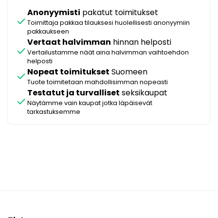
Anonyymisti
pakatut toimitukset
check
Toimittaja pakkaa tilauksesi huolellisesti anonyymiin
pakkaukseen
Vertaat halvimman
hinnan helposti
check
Vertailustamme näät aina halvimman vaihtoehdon
helposti
Nopeat toimitukset
Suomeen
check
Tuote toimitetaan mahdollisimman nopeasti
Testatut ja turvalliset
seksikaupat
check
Näytämme vain kaupat jotka läpäisevät
tarkastuksemme