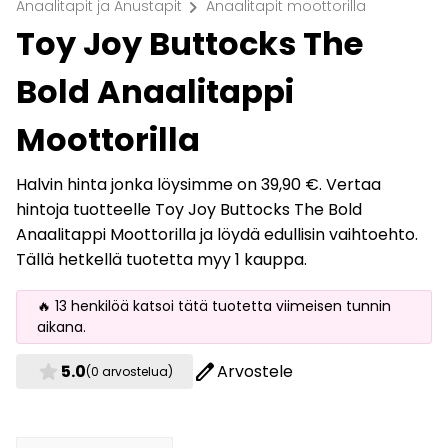
chevron_right
Anaalitapit ja Anustapit
Anaalitapit moottorilla
Toy Joy Buttocks The
Bold Anaalitappi
Moottorilla
Halvin hinta jonka löysimme on 39,90 €. Vertaa
hintoja tuotteelle Toy Joy Buttocks The Bold
Anaalitappi Moottorilla ja löydä edullisin vaihtoehto.
Tällä hetkellä tuotetta myy 1 kauppa.
🔥 13 henkilöä katsoi tätä tuotetta viimeisen tunnin
aikana.
star
edit
5.0
Arvostele
(0 arvostelua)