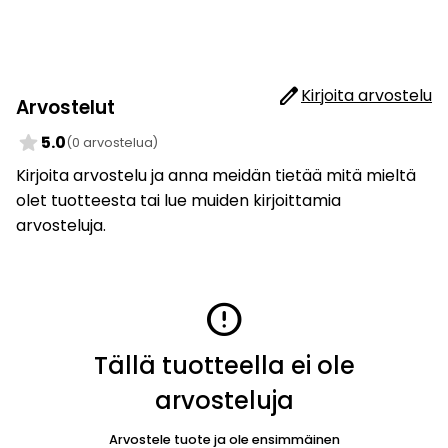
edit
Kirjoita arvostelu
Arvostelut
star
5.0
(0 arvostelua)
Kirjoita arvostelu ja anna meidän tietää mitä mieltä
olet tuotteesta tai lue muiden kirjoittamia
arvosteluja.
error
Tällä tuotteella ei ole
arvosteluja
Arvostele tuote ja ole ensimmäinen